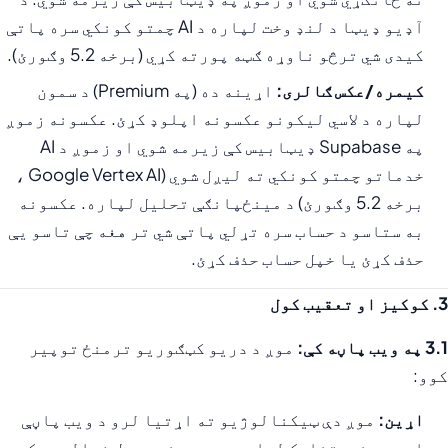
آډیو ډیټا د لنډ وخت لپاره د AI چمتو کونکي سره پاتې
کیدی شي ترڅو ناوړه ګټه پورته کړي (برخه 5.2 وګورئ).
کیمره/عکس ګالری:
اړینه ده (په Premium) د سمون
لپاره د لاسي لیکونو عکسونه اپلوډ کړئ. عکسونه زموږ
په Supabase ډیټابیس کې زیرمه شوي او زموږ د AI
خدماتو چمتو کونکي ته لیږل شوي (Google Vertex AI ،
برخه 5.2 وګورئ) د مینځپانګې تحلیل لپاره. عکسونه
به ستاسو د حساب سره تړلي پاتې شي تر هغه چې تاسو یې
حذف کړئ یا خپل حساب حذف کړئ.
3. کوکیز او تعقیب کول
3.1 په ویب پاڼه کې:
موږ د دریو کټګوریو ترمنځ توپیر
کوو:
اړین:
موږ دې ټیکنالوژیو ته اړتیا لرو د ویب پاڼې
او ویب غوښتنلیک لپاره چې په بشپړ ډول فعالیت وکړي