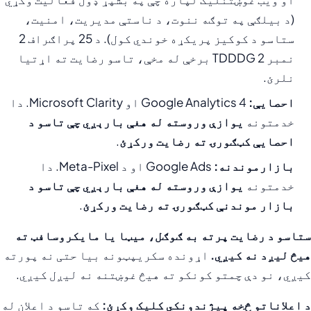
(د بیلګې په توګه ننوت، د ناستې مدیریت، امنیت،
ستاسو د کوکیز پریکړه خوندي کول). د 25 پراګراف 2
نمبر 2 TDDDG برخې له مخې، تاسو رضايت ته اړتیا
نلرئ.
احصایې:
Google Analytics 4 او Microsoft Clarity. دا
خدمتونه
یوازې وروسته له هغې بارېږي چې تاسو د
احصایې کټګورۍ ته رضایت ورکړئ
.
بازارموندنه:
Google Ads او د Meta-Pixel. دا
خدمتونه
یوازې وروسته له هغې بارېږي چې تاسو د
بازار موندنې کټګورۍ ته رضایت ورکړئ
.
ستاسو د رضایت پرته به ګوګل، میټا یا مایکروسافټ ته
هیڅ لیږد نه کیږي.
اړونده سکریپټونه بیا حتی نه پورته
کیږي، نو دې چمتو کونکو ته هیڅ غوښتنه نه لیږل کیږي.
د اعلاناتو څخه پیژندونکي کلیک وکړئ:
که تاسو د اعلان له