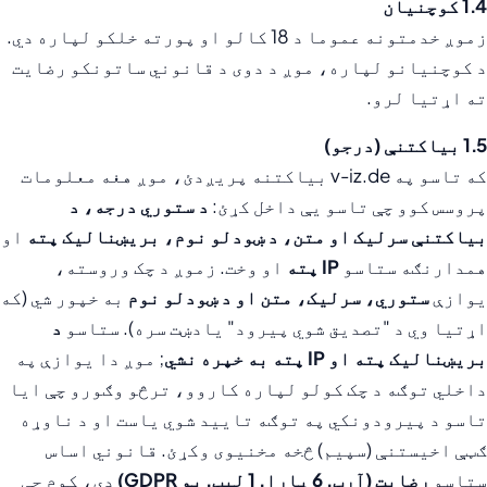
1.4 کوچنيان
زموږ خدمتونه عموما د 18 کالو او پورته خلکو لپاره دي.
د کوچنیانو لپاره، موږ د دوی د قانوني ساتونکو رضایت
ته اړتیا لرو.
1.5 بیاکتنې (درجو)
که تاسو په v-iz.de بیاکتنه پریږدئ، موږ هغه معلومات
پروسس کوو چې تاسو یې داخل کړئ:
د ستوري درجه، د
بیاکتنې سرلیک او متن، د ښودلو نوم، بریښنالیک پته
او
همدارنګه ستاسو
IP پته
او وخت. زموږ د چک وروسته،
یوازې
ستوري، سرلیک، متن او د ښودلو نوم
به خپور شي (که
اړتیا وي د "تصدیق شوي پیرود" یادښت سره). ستاسو
د
بریښنالیک پته او IP پته به خپره نشي
; موږ دا یوازې په
داخلي توګه د چک کولو لپاره کاروو، ترڅو وګورو چې ایا
تاسو د پیرودونکي په توګه تایید شوي یاست او د ناوړه
ګټې اخیستنې (سپیم) څخه مخنیوی وکړئ. قانوني اساس
ستاسو
رضایت (آرټ. 6 پارا. 1 لیټ. یو GDPR)
دی، کوم چې