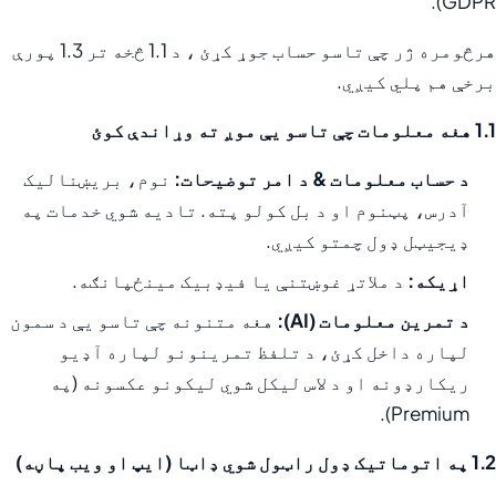
GDPR).
هرڅومره ژر چې تاسو حساب جوړ کړئ ، د 1.1 څخه تر 1.3 پورې
برخې هم پلي کیږي.
1.1 هغه معلومات چې تاسو یې موږ ته وړاندې کوئ
د حساب معلومات & د امر توضیحات:
نوم، بریښنالیک
آدرس، پټنوم او د بل کولو پته. تادیه شوي خدمات په
ډیجیټل ډول چمتو کیږي.
اړیکه:
د ملاتړ غوښتنې یا فیډبیک مینځپانګه.
د تمرین معلومات (AI):
هغه متنونه چې تاسو یې د سمون
لپاره داخل کړئ، د تلفظ تمرینونو لپاره آډیو
ریکارډونه او د لاس لیکل شوي لیکونو عکسونه (په
Premium).
1.2 په اتوماتيک ډول راټول شوي ډاټا (ایپ او ویب پاڼه)