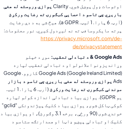
اوتومات ډول پوښل شوي. Clarity
یوازې وروسته له هغې
بارېږي چې تاسو د احصایې کټګورۍ ته رضایت ورکړئ
(آرټ. 6 پارا. 1 لیټ. a GDPR). هیڅ شی به د دې رضایت
پرته مایکروسافټ ته نه لیږدول کیږي. نور معلومات:
https://privacy.microsoft.com/de-
de/privacystatement
Google Ads & د تبادلې تعقیب:
موږ د خپلو
وړاندیزونو اعلانولو او د تبادلې تعقیب لپاره
Google Ads (Google Ireland Limited) کاروو. Google
Ads
یوازې وروسته له هغې بارېږي چې تاسو د بازار
موندنې کټګورۍ ته رضایت ورکړئ
(آرټ. 6 پارا. 1 لیټ.
یو GDPR). یوازې بیا د تبادلې اندازه کولو لپاره
کوکی ټاکل شوی، یوازې بیا د کلیک پیژندونکی "gclid"
خوندي شوی (90 ورځې، برخه 3.1 وګورئ)، او یوازې بیا د
کلیک او تبادلې پیښو ډاټا او همدارنګه ستاسو د