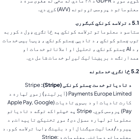
کوي، موږ د GDPR د ۲۸ مادې له مخې له هغوی سره د
معلوماتو د پروسس تړونونه (AVV) کړي دي.
5.1 د ترلاسه کونکي کټګورۍ
ستاسو د معلوماتو ترلاسه کونکي په ځانګړي ډول د کوربه
توب چمتو کونکي ، د تادیې چمتو کونکي ، ډیټابیس خدمات
، د AI چمتو کونکي ، تحلیل او اعلاناتو خدمات او
همدارنګه د بریښنالیک لیږلو خدمات شامل دي.
5.2 ځانګړي خدمتونه
د تادیاتو خدمت چمتو کونکی (Stripe):
Stripe
Payments Europe Limited (آیرلینډ) زموږ لپاره د
کارت تادیات او د بټوې تادیات (Apple Pay, Google
Pay) پروسس کوي. Stripe په خپلواکه توګه د تادیاتو
معلوماتو لپاره مسؤل دی؛ موږ تخنیکي تاییدات، د
پیرود/فعالیت سیګنال او د بلینګ ډاټا ترلاسه کوو. د
معلوماتو د ساتنې معلومات د Stripe: