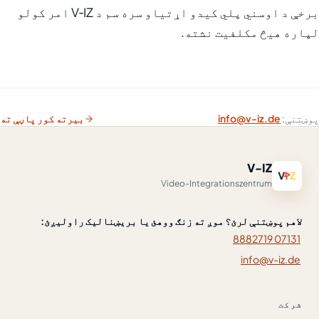
برخې د اوسني پلي کیدو اړتیاو سره سم د V‑IZ امر کولو
لپاره هیڅ مکلفیت نشته.
پوښتنې:
info@v-iz.de
بیرته کور پاڼې ته
V-IZ
Video-Integrationszentrum
لاهم پوښتنې لرئ؟ موږ ته زنګ ووهئ یا بریښنالیک راولیږئ:
07131 8882719
info@v-iz.de
شرکت