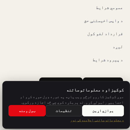
عمومي شرایط
د واپس اخیستنې حق
قرارداد لغو کول
لیږد
د پیرود شرایط
Google Play
App Store
کوکیز او د معلوماتو ساتنه
موږ کوکیز کاروو ترڅو ویب پاڼه په غوره ډول جوړه کړو او
احصاییې راټولې کړو. ته پریکړه کوې چې څه اجازه ورکوې.
یوازې اړین
تنظیمات
ټول ومنه
د SH Sprachschule Heilbronn یوه وړاندیز.
د معلوماتو ساتنې اعلامیه کې نور
© 2026 V-IZ