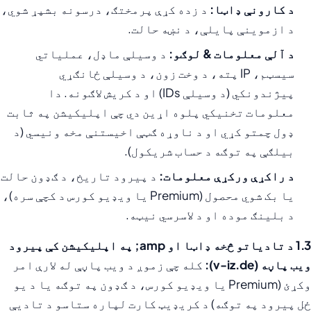
د کارونې ډاټا:
د زده کړې پرمختګ، درسونه بشپړ شوي،
د ازموینې پایلې، د نښه حالت.
د آلې معلومات & لوګو:
د وسیلې ماډل، عملیاتي
سیسټم، IP پته، د وخت زون، د وسیلې ځانګړي
پیژندونکي (د وسیلې IDs) او د کریش لاګونه. دا
معلومات تخنیکي پلوه اړین دي چې اپلیکیشن په ثابت
ډول چمتو کړي او د ناوړه ګټې اخیستنې مخه ونیسي (د
بیلګې په توګه د حساب شریکول).
د راکړې ورکړې معلومات:
د پیرود تاریخ، د ګډون حالت
یا بک شوي محصول (Premium یا ویډیو کورس د کچې سره)،
د بلینګ موده او د لاسرسي نیټه.
1.3 د تادیاتو څخه ډاټا او amp; په اپلیکیشن کې پیرود
ویب پاڼه (v-iz.de):
کله چې زموږ د ویب پاڼې له لارې امر
وکړئ (Premium یا ویډیو کورس، د ګډون په توګه یا د یو
ځل پیرود په توګه) د کریډیټ کارت لپاره ستاسو د تادیې