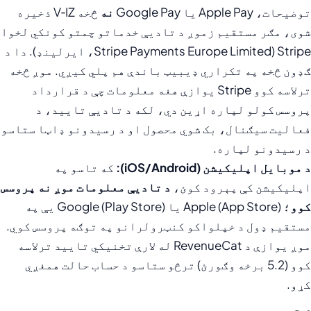
توضیحات، Apple Pay یا Google Pay
نه
څخه V‑IZ ذخیره
شوی، مګر مستقیم زموږ د تادیې خدماتو چمتو کونکي لخوا
Stripe (Stripe Payments Europe Limited، ایرلینډ). دا د
ګډون څخه په تکراري ډیبیټ باندې هم پلي کیږي. موږ څخه
ترلاسه کوو Stripe یوازې هغه معلومات چې د قرارداد
پروسس کولو لپاره اړین دي، لکه د تادیې تایید، د
فعالیت سیګنال، بک شوي محصول او د رسیدونو ډاټا ستاسو
د رسیدونو لپاره.
د موبایل اپلیکیشن (iOS/Android):
که تاسو په
اپلیکیشن کې پېرود کوئ،
د تادیې معلومات موږ نه پروسس
کوو
؛ Apple (App Store) یا Google (Play Store) یې په
مستقیم ډول د خپلواکو کنټرولرانو په توګه پروسس کوي.
موږ یوازې د RevenueCat له لارې تخنیکي تایید ترلاسه
کوو (5.2 برخه وګورئ) ترڅو ستاسو د حساب حالت همغږي
کړو.