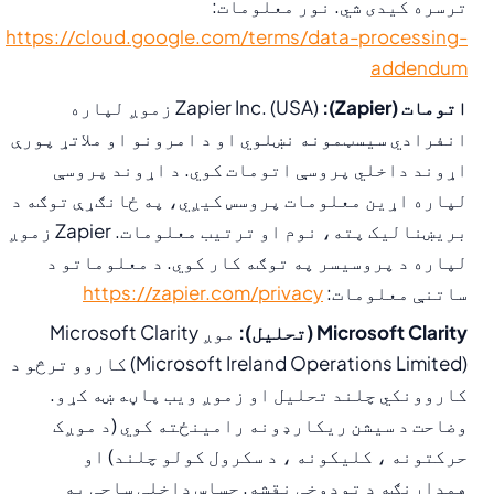
ترسره کیدی شي. نور معلومات:
https://cloud.google.com/terms/data-processing-
addendum
اتومات (Zapier):
Zapier Inc. (USA) زموږ لپاره
انفرادي سیسټمونه نښلوي او د امرونو او ملاتړ پورې
اړوند داخلي پروسې اتومات کوي. د اړوند پروسې
لپاره اړین معلومات پروسس کیږي، په ځانګړې توګه د
بریښنالیک پته، نوم او ترتیب معلومات. Zapier زموږ
لپاره د پروسیسر په توګه کار کوي. د معلوماتو د
ساتنې معلومات:
https://zapier.com/privacy
Microsoft Clarity (تحلیل):
موږ Microsoft Clarity
(Microsoft Ireland Operations Limited) کاروو ترڅو د
کاروونکي چلند تحلیل او زموږ ویب پاڼه ښه کړو.
وضاحت د سیشن ریکارډونه رامینځته کوي (د موږک
حرکتونه ، کلیکونه ، د سکرول کولو چلند) او
همدارنګه د تودوخې نقشه. حساس داخلې ساحې په