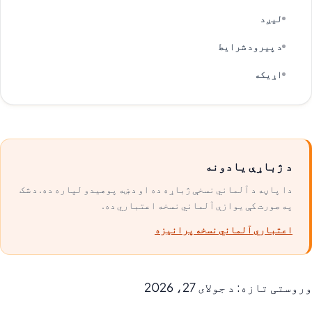
لیږد
د پیرود شرایط
اړیکه
د ژباړې یادونه
دا پاڼه د آلماني نسخې ژباړه ده او د ښه پوهیدو لپاره ده. د شک
په صورت کې یوازې آلماني نسخه اعتباري ده.
اعتباري آلماني نسخه پرانیزه
وروستی تازه: د جولای 27، 2026