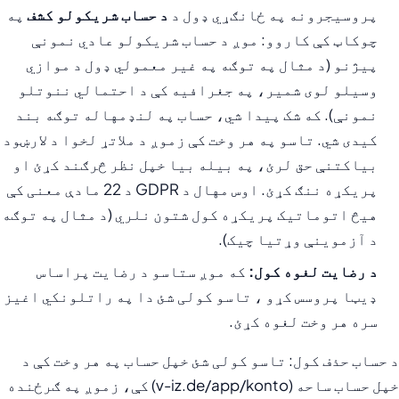
پروسیجرونه په ځانګړي ډول د
د حساب شریکولو کشف
په
چوکاټ کې کاروو: موږ د حساب شریکولو عادي نمونې
پیژنو (د مثال په توګه په غیر معمولي ډول د موازي
وسیلو لوی شمیر، په جغرافیه کې د احتمالي ننوتلو
نمونې). که شک پیدا شي، حساب په لنډمهاله توګه بند
کیدی شي. تاسو په هر وخت کې زموږ د ملاتړ لخوا د لارښود
بیاکتنې حق لرئ، په بیله بیا خپل نظر څرګند کړئ او
پریکړه ننګ کړئ. اوس مهال د GDPR د 22 مادې معنی کې
هیڅ اتوماتیک پریکړه کول شتون نلري (د مثال په توګه
د آزموینې وړتیا چیک).
د رضایت لغوه کول:
که موږ ستاسو د رضایت پراساس
ډیټا پروسس کړو ، تاسو کولی شئ دا په راتلونکي اغیز
سره هر وخت لغوه کړئ.
د حساب حذف کول: تاسو کولی شئ خپل حساب په هر وخت کې د
خپل حساب ساحه (v-iz.de/app/konto) کې، زموږ په ګرځنده