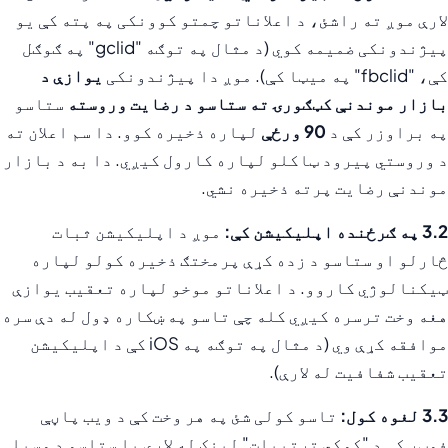
لارې موږ ته راشئ، د اعلاناتو چمتو کوونکی په پته کې یو
پیژندونکی ضمیمه کوي (د مثال په توګه "gclid" په ګوګل
کې، "fbclid" په میټا کې). موږ دا پیژندونکی
یوازې د
بازار موندنې کټګورۍ ته ستاسو د رضایت وروسته
ستاسو
په براوزر کې د
90 ورځې
لپاره ذخیره کوو. دا سم اعلان ته
د وروستي پیرود ټاکلو لپاره کارول کیږي. دا به د بازار
موندنې رضايت پرته ذخیره نشي.
3.2 په ګرځنده اپلیکیشن کې:
موږ د اپلیکیشن ثبات
څارلو او ستاسو د زده کړې پرمختګ ذخیره کولو لپاره
ټیکنالوژي کاروو. د اعلاناتو موخو لپاره تعقیب یوازې
هغه وخت ترسره کیږي کله چې تاسو په ښکاره ډول له دې سره
موافقه کړې وي (د مثال په توګه په iOS کې د اپلیکیشن
تعقیب شفافیت له لارې).
3.3 لغوه کول:
تاسو کولی شئ په هر وخت کې د ویب پاڼې
فوټر کې د "کوکي ترتیبات" لینک له لارې یا ستاسو د وسیلې