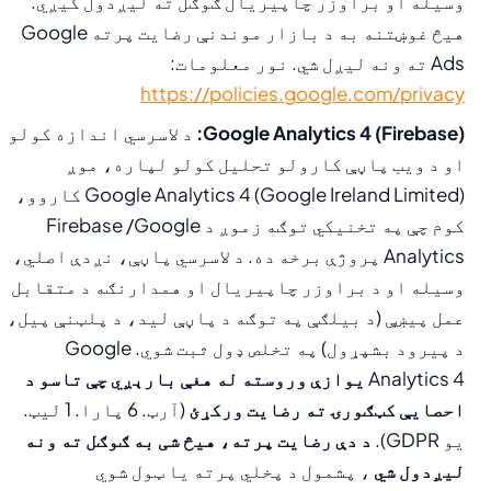
وسیله او براوزر چاپیریال ګوګل ته لیږدول کیږي.
هیڅ غوښتنه به د بازار موندنې رضایت پرته Google
Ads ته ونه لیږل شي. نور معلومات:
https://policies.google.com/privacy
Google Analytics 4 (Firebase):
د لاسرسي اندازه کولو
او د ویب پاڼې کارولو تحلیل کولو لپاره، موږ
Google Analytics 4 (Google Ireland Limited) کاروو،
کوم چې په تخنیکي توګه زموږ د Firebase /Google
Analytics پروژې برخه ده. د لاسرسي پاڼې، نږدې اصلي،
وسیله او د براوزر چاپیریال او همدارنګه د متقابل
عمل پیښې (د بیلګې په توګه د پاڼې لید، د پلټنې پیل،
د پیرود بشپړول) په تخلص ډول ثبت شوي. Google
Analytics 4
یوازې وروسته له هغې بارېږي چې تاسو د
احصایې کټګورۍ ته رضایت ورکړئ
(آرټ. 6 پارا. 1 لیټ.
یو GDPR).
د دې رضایت پرته، هیڅ شی به ګوګل ته ونه
لیږدول شي
، پشمول د پخلي پرته یا ټول شوي