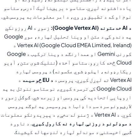
یادداشتونه لیږي. ستاسو د بریښنالیک آدرس، ستاسو
نوم او که د تطبیق وړ وي، د امر معلومات به پروسس شي.
د AI خدمتونه (Google Vertex AI):
زموږ د AI روزونکي
په دندو کې د متن او وینا تحلیل لپاره، موږ Google
Vertex AI (Google Cloud EMEA Limited, Ireland) د
کورنۍ Gemini او همدارنګه د وینا ترکیب د Google
Cloud څخه کاروو. ستاسو آخذه (ننلیک شوی متن، آډیو
ریکارډونه، اپلوډ شوي عکسونه) د پروسس لپاره
Vertex AI ته لیږل کیږي. پروسس د
د EU څو سیمه
د
Google Cloud کې ترسره کیږي، نو ستاسو ننوتل به په
اروپایی اتحادیه کې پروسس او زیرمه شي. ګوګل زموږ د
لارښوونو سره سم دا ډاټا د پروسیسر په توګه پروسس
کوي. د Vertex AI د ژمنو له مخې، د پېرېدونکو معلومات
د موډلونو د روزنې لپاره نه کارول کېږي
. د ناوړه
ګټې اخیستنې د موندلو لپاره لنډمهاله کیشینګ