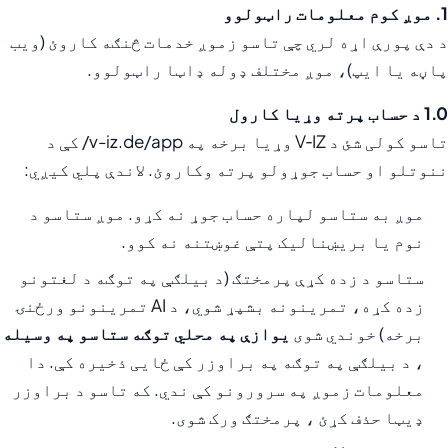
1. موږ کوم معلومات راټولوو
د دې پورې اړه لري چې تاسو زموږ خدمات څنګه کاروئ (ویب
پاڼه یا ایپ)، موږ مختلف ډوله ډاټا راټولوو.
1.0 د حساب پرته وړیا کارول
تاسو کولی شئ د V‑IZ وړیا برخه په v-iz.de/app/ کې د
ننوتلو او حساب جوړولو پرته وکاروئ. لاندې پلي کیږي:
موږ به ستاسو لپاره حساب جوړ نه کړو. موږ ستاسو د
نوم یا بریښنالیک پتې غوښتنه نه کوو.
ستاسو د زده کړې پرمختګ (د بیلګې په توګه د لغتونو
زده کړه، تمرینونه بشپړ شوي، د AI تمرینونو ورځنۍ
برخه) خوندي شوی
یوازې په محلي توګه ستاسو په وسیله
، د بیلګې په توګه په براوزر کې ځایی ذخیره کې. دا
معلومات زموږ په سرورونو کې ندي. که تاسو د براوزر
ډیټا حذف کړئ ، پرمختګ ورک شوی.