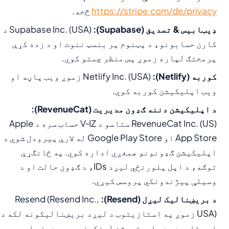
https://stripe.com/de/privacy
څخه.
ډیټابیس & تصدیق (Supabase):
Supabase Inc. (USA) د
کارن حسابونو، د پټنوم پر بنسټ ننوت او د زده کړې
پرمختګ لپاره زموږ پس منظر چمتو کوي.
کوربه (Netlify):
Netlify Inc. (USA) زموږ ویب پاڼه او
ویب اپلیکیشن کوربه کوي.
د اپلیکیشن دننه ګډون مدیریت (RevenueCat):
RevenueCat Inc. (US) ستاسو د V‑IZ حساب سره د Apple
App Store او Google Play Store له لارې پیرودل شوي د
اپلیکیشن ګډونونو همغږي اداره کوي. په ځانګړې
توګه، د اپل پلورنځي لیږد IDs، د ګډون حالت او د
وسیلې پیژندونکي پروسس کیږي.
د بریښنالیک لیږل (Resend):
Resend (Resend Inc.,
USA) زموږ په استازیتوب د لیږد بریښنالیکونه لکه د
امر تایید، د راجستریشن لینکونه، رسیدونه او