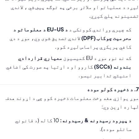
لیږد د عملیاتو او ملاتړ برخې په توګه پیښ شي ، لاندې
تضمینونه پلي کیږي.
که چیرې وړاندې کوونکی د
د EU-US د معلوماتو د
محرمیت چوکاټ (DPF)
لاندې تصدیق شوی وي، موږ د دې
کافي پریکړې پراساس لیږد کوو.
که نه نو، موږ د EU کمیسیون
معیاري قراردادي
بندونه (SCCs)
کاروو او د اړتیا په صورت کې اضافي
امنیتي تدابیر نیسو.
7. د ذخیره کولو موده
موږ یوازې هغه وخت معلومات ذخیره کوو چې د اړوند هدف
لپاره اړین وي:
د پیرود رسیدونه & رسیدونه:
10 کاله (د قانوني
ساتلو موده).