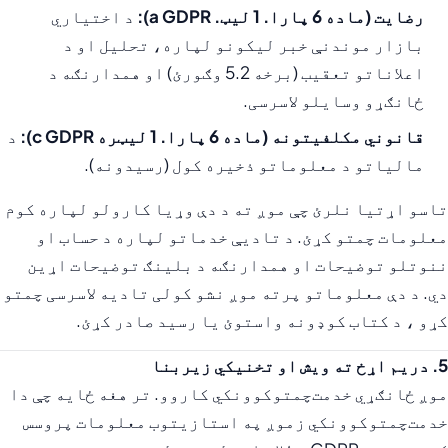
رضایت (ماده 6 پارا. 1 لیټ. a GDPR):
د اختیاري
بازار موندنې خبر لیکونو لپاره، تحلیل او د
اعلاناتو تعقیب (برخه 5.2 وګورئ) او همدارنګه د
ځانګړو وسایلو لاسرسی.
قانوني مکلفیتونه (ماده 6 پارا. 1 لیټره c GDPR):
د
مالیاتو د معلوماتو ذخیره کول (رسیدونه).
تاسو اړتیا نلرئ چې موږ ته د دې وړیا کارولو لپاره کوم
معلومات چمتو کړئ. د تادیې خدماتو لپاره د حساب او
ننوتلو توضیحات او همدارنګه د بلینګ توضیحات اړین
دي. د دې معلوماتو پرته موږ نشو کولی تادیه لاسرسی چمتو
کړو ، د کتاب کوډونه واستوئ یا رسید صادر کړئ.
5. دریم اړخ ته ویش او تخنیکي زیربنا
موږ ځانګړي خدمت‌چمتوکوونکي کاروو. تر هغه ځایه چې دا
خدمت‌چمتوکوونکي زموږ په استازیتوب معلومات پروسس