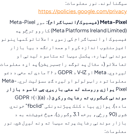
سیګنالونه. نور معلومات:
https://policies.google.com/privacy
Meta-Pixel (فیسبوک/انسټاګرام):
موږ Meta-Pixel
(Meta Platforms Ireland Limited) کاروو ترڅو په
فېسبوک او انسټاګرام کې زموږ د اعلاناتو کمپاینونو
اغیزمنتوب اندازه کړو او همدارنګه د بیا بازار
موندنې لپاره. پکسل میټا ته ستاسو د لیدنې او
تعاملاتو (د مثال په توګه راجسټریشن) په اړه معلومات
لیږدوي. Meta او V‑IZ د GDPR د ۲۶ مادې له مخې د دغو
معلوماتو د راټولولو او لېږد ګډ مسؤلیت لري. Meta-
Pixel
یوازې وروسته له هغې بارېږي چې تاسو د بازار
موندنې کټګورۍ ته رضایت ورکړئ
(د GDPR ۶(۱)(a)
ماده). یوازې بیا د کلک پیژندونکی "fbclid" خوندي
شوی (90 ورځې، برخه 3.1 وګورئ). هیڅ غوښتنه به د
بازار موندنې رضايت پرته میټا ته ونه لیږل شي. نور
معلومات: