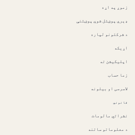
زموږ په اړه
ډېرې پوښتل شوې پوښتنې
د شرکتونو لپاره
اړیکه
اپلیکیشن ته
زما حساب
لاسرسی او بیلونه
قانوني
نشراتي مالومات
د معلوماتو ساتنه