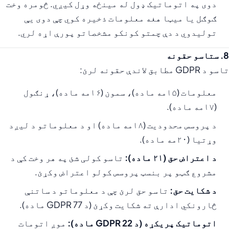
دوی په اتوماتيک ډول له مینځه وړل کیږي. څومره وخت
ګوګل یا میټا هغه معلومات ذخیره کوي چې دوی یې
تولیدوي د دې چمتو کونکو مشخصاتو پورې اړه لري.
8. ستاسو حقونه
تاسو د GDPR مطابق لاندې حقونه لرئ:
معلومات (۱۵مه ماده)، سمون (۱۶مه ماده)، ړنګول
(۱۷مه ماده).
د پروسس محدودیت (۱۸مه ماده) او د معلوماتو د لیږد
وړتیا (۲۰مه ماده).
د اعتراض حق (۲۱ ماده):
تاسو کولی شئ په هر وخت کې د
مشروع ګټو پر بنسټ پروسس کولو اعتراض وکړئ.
د شکایت حق:
تاسو حق لرئ چې د معلوماتو د ساتنې
څارونکي ادارې ته شکایت وکړئ (د GDPR 77 ماده).
اتوماتیک پریکړه (د GDPR 22 ماده):
موږ اتومات