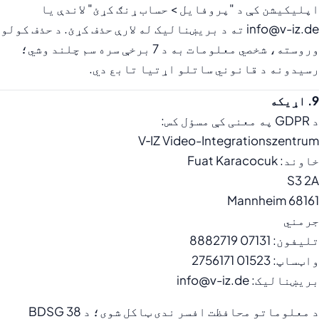
اپلیکیشن کې د "پروفایل > حساب ړنګ کړئ" لاندې یا
info@v-iz.de ته د بریښنالیک له لارې حذف کړئ. د حذف کولو
وروسته، شخصي معلومات به د 7 برخې سره سم چلند وشي؛
رسیدونه د قانوني ساتلو اړتیا تابع دي.
9. اړیکه
د GDPR په معنی کې مسؤل کس:
V‑IZ Video-Integrationszentrum
خاوند: Fuat Karacocuk
S3 2A
68161 Mannheim
جرمني
تلیفون: 07131 8882719
واټساپ: 01523 2756171
بریښنالیک: info@v-iz.de
د معلوماتو محافظت افسر ندی ټاکل شوی؛ د BDSG 38