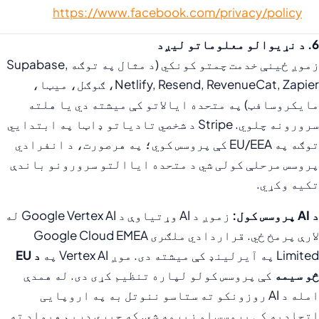
https://www.facebook.com/privacy/policy
6. د نړیوالو معلوماتو لیږد
زموږ ځینې خدمت چمتو کونکي (د مثال په توګه Supabase,
Netlify, Resend, RevenueCat, Zapier، ګوګل، میټا،
مایکروسافټ) په متحده ایالاتو کې میشته دي یا هلته
سرورونه چلوي. Stripe د شخصي تادیاتو ډاټا په ابتدايي
توګه په EU/EEA کې پروسس کوي؛ په هرصورت، د انفرادي
پروسس مرحلې کولی شي د متحده ایاالتو سرورونو باندې
تکیه وکړي.
د AI پروسس کول:
زموږ د AI وړتیاوې د Google Vertex AI له
لارې پرمخ ځي. قراردادي ملګری Google Cloud EMEA
Limited په آیرلینډ کې میشته دی. موږ Vertex AI په
د EU
څو سیمه
کې پروسس کولو لپاره تنظیم کړی دی. له همدې
امله د AI روزونکو ته ستاسو ننوتل به په اروپایی
اتحادیه کې پروسس او زیرمه شي. که چیرې دریم هیواد ته