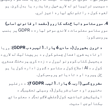
د سیسټم ترتیباتو له لارې خپل رضایت رد یا بدل کړئ. یو
لغوه کول د راتلونکي لپاره اغیز لري.
4. موږ ستاسو ډاټا څنګه کاروو (مقصد او قانوني اساس)
موږ ستاسو معلومات د لاندې موخو لپاره د GDPR پر بنسټ
پروسس کوو:
د تړون بشپړول (د مادې 6 پارا. 1 لیټره ب GDPR):
وړیا
او تادیه شوي افعال چمتو کول ، د بریښنالیک له لارې د
ډیجیټل کتاب کوډونو لیږل ، د زده کړې پرمختګ همغږي
کول ، د AI اصلاح کول ، ستاسو د ګډون اداره کول یا یو
ځل پیرود او د تادیاتو پروسس کول.
مشروع ګټې (آرټ. 6 پارا. 1 لیټ. f GDPR):
د درغلیو
مخنیوی او د حساب شریکول (د وسیلې تعقیب)، د
اپلیکیشن ثبات ښه کول (غلطي لاګونه)، د معلوماتي
ټکنالوجۍ امنیت.