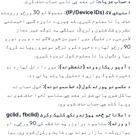
د حساب جزیات:
تر هغه چې تاسو حساب حذف کړئ.
امنیتي لاګ (IP/Device IDs):
معمولا له 30 ورځو وروسته
حذف یا نامعلوم کیږي. که چیرې د ناوړه ګټې اخیستنې
مشروع شک شتون ولري (د بیلګې په توګه غیر مجاز
لاسرسی، درغلۍ)، موږ اغیزمن شوي لاګونه د ډیرو نورو
90 ورځو لپاره ذخیره کوو ترڅو موضوع روښانه کړي؛
بیا ړنګول یا نامعلوم کول ترسره کیږي.
د آډیو ریکارډونه (تلفظونه):
موږ دا د تل لپاره نه
ذخیره کوو؛ یوازې د تحلیل پایله پاتې ده.
د عکسونو پورته کول (د خط سمونونه):
خپل حساب ته
ټاکل شوي پاتې شئ تر هغه چې ستاسو لخوا حذف شوی نه
وي یا کله چې حساب حذف شوی وي.
د اعلاناتو څخه پیژندونکي کلیک وکړئ (gclid، fbclid
او ورته):
ستاسو د براوزر په حافظه کې 90 ورځې، او
یوازې که د بازار موندنې رضايت ورکړل شوی وي. بیا