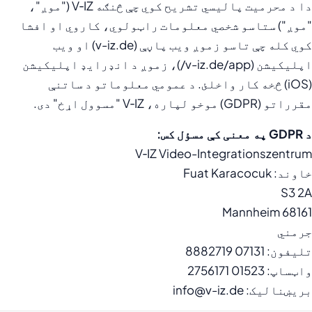
دا د محرمیت پالیسي تشریح کوي چې څنګه V‑IZ ("موږ"،
"موږ") ستاسو شخصي معلومات راټولوي، کاروي او افشا
کوي کله چې تاسو زموږ ویب پاڼې (v-iz.de) او ویب
اپلیکیشن (v-iz.de/app/)، زموږ د انډرایډ اپلیکیشن
(iOS) څخه کار واخلئ. د عمومي معلوماتو د ساتنې
مقرراتو (GDPR) موخو لپاره، V‑IZ "مسوول اړخ" دی.
د GDPR په معنی کې مسؤل کس:
V‑IZ Video-Integrationszentrum
خاوند: Fuat Karacocuk
S3 2A
68161 Mannheim
جرمني
تلیفون: 07131 8882719
واټساپ: 01523 2756171
بریښنالیک: info@v-iz.de