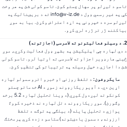
تاسو د لیږلو پر مهال چمتو کوئ. تاسو کولی شئ په هر وخت
کې په غیر رسمي ډول د info@v-iz.de ته د بریښنالیک په
لیږلو سره د خپرونې په اړه اعتراض وکړئ. بیا به موږ
بیاکتنه ژر تر ژره لرې کړو.
2. د وسیلو فعالیتونو ته لاسرسی (اجازتونه)
د دې لپاره چې اپلیکیشن په بشپړ ډول فعالیت وکړي، موږ
ځینې هارډویر اجزاو ته لاسرسی ته اړتیا لرو. تاسو کولی
شئ دا اجازې د خپل وسیله په ترتیباتو کې تنظیم کړئ.
مایکروفون:
د تلفظ روزنې او خبرو اترو سمولو لپاره
اړین دي. د آډیو ریکارډونه زموږ د AI خدماتو چمتو
کونکو ته لیږدول کیږي (د وینا تحلیل لپاره 5.2 برخه
وګورئ). موږ ریکارډونه د تل لپاره نه ذخیره کوو؛
یوازې د تحلیل پایله (د بیلګې په توګه د تلفظ
ارزونه، د سمون یادښتونه) ستاسو د زده کړې پرمختګ
ته ځانګړي شوي او زموږ په ډیټابیس کې زیرمه شوي. د