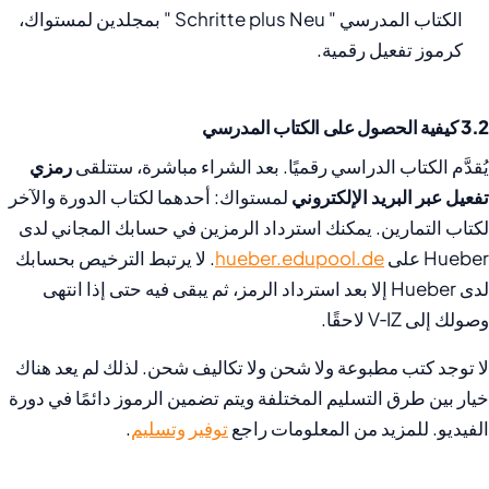
الكتاب المدرسي " Schritte plus Neu " بمجلدين لمستواك،
كرموز تفعيل رقمية.
3.2 كيفية الحصول على الكتاب المدرسي
يُقدَّم الكتاب الدراسي رقميًا. بعد الشراء مباشرة، ستتلقى
رمزي
تفعيل عبر البريد الإلكتروني
لمستواك: أحدهما لكتاب الدورة والآخر
لكتاب التمارين. يمكنك استرداد الرمزين في حسابك المجاني لدى
Hueber على
hueber.edupool.de
. لا يرتبط الترخيص بحسابك
لدى Hueber إلا بعد استرداد الرمز، ثم يبقى فيه حتى إذا انتهى
وصولك إلى V‑IZ لاحقًا.
لا توجد كتب مطبوعة ولا شحن ولا تكاليف شحن. لذلك لم يعد هناك
خيار بين طرق التسليم المختلفة ويتم تضمين الرموز دائمًا في دورة
الفيديو. للمزيد من المعلومات راجع
توفير وتسليم
.