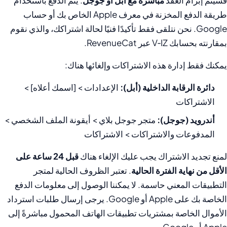
فسيتم إبرام العقد
مباشرة مع أبل أو جوجل
. يتم الدفع باستخدام
طريقة الدفع المخزنة في معرف Apple الخاص بك أو حساب
Google. نحن نتلقى فقط تأكيدًا فنيًا لحالة اشتراكك، والذي نقوم
بمقارنته بحسابك V‑IZ عبر RevenueCat.
يمكنك فقط إدارة هذه الاشتراكات وإلغائها هناك:
دائرة الرقابة الداخلية (أبل):
الإعدادات > [اسمك أعلاه] >
الاشتراكات
أندرويد (جوجل):
متجر جوجل بلاي > أيقونة الملف الشخصي >
المدفوعات والاشتراكات > الاشتراكات
لمنع تجديد الاشتراك يجب عليك الإلغاء هناك
قبل 24 ساعة على
الأقل من نهاية الفترة الحالية
. تعتبر الظروف الحالية لمتجر
التطبيقات المعني حاسمة. لا يمكننا الوصول إلى معلومات الدفع
الخاصة بك على Apple أو Google. يرجى إرسال طلبات استرداد
الأموال الخاصة بمشتريات تطبيقات الهاتف المحمول مباشرةً إلى