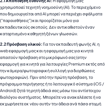
2.1 Αποποίηση ευθύνης AI:
Η εφαρμογή μας
χρησιμοποιεί τεχνητή νοημοσύνη (AI). Το περιεχόμενο
που δημιουργείται από AI μπορεί να περιέχει σφάλματα
("παραισθήσεις") και προορίζεται μόνο για
εκπαιδευτικούς σκοπούς. Δεν αντικαθιστούν έναν
καταρτισμένο καθηγητή ξένων γλωσσών.
2.2 Πρόσβαση υλικού:
Για τον εκπαιδευτή φωνής AI, η
web εφαρμογή μας και η εφαρμογή μας για κινητά
απαιτούν πρόσβαση στο μικρόφωνό σας (στην
εφαρμογή για κινητά για λειτουργίες Premium εκτός από
την κάμερα/φωτογραφική συλλογή για διορθώσεις
φωτογραφιών). Πριν από την πρώτη πρόσβαση, το
πρόγραμμα περιήγησης ή το λειτουργικό σύστημα (iOS /
Android) ζητά τη ρητή άδειά σας μέσω του αντίστοιχου
διαλόγου συστήματος. Μπορείτε να ανακαλέσετε ή να
εκχωρήσετε εκ νέου αυτήν την άδεια ανά πάσα στιγμή