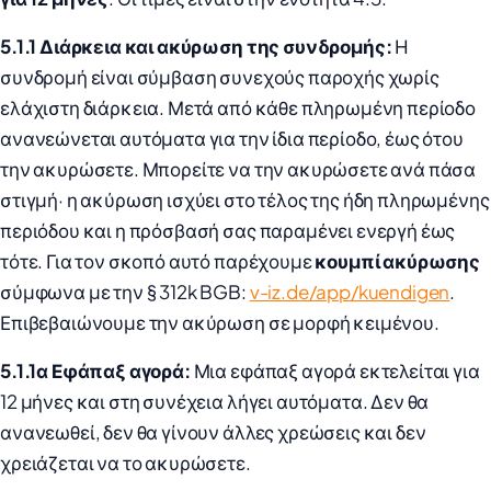
5.1.1 Διάρκεια και ακύρωση της συνδρομής:
Η
συνδρομή είναι σύμβαση συνεχούς παροχής χωρίς
ελάχιστη διάρκεια. Μετά από κάθε πληρωμένη περίοδο
ανανεώνεται αυτόματα για την ίδια περίοδο, έως ότου
την ακυρώσετε. Μπορείτε να την ακυρώσετε ανά πάσα
στιγμή· η ακύρωση ισχύει στο τέλος της ήδη πληρωμένης
περιόδου και η πρόσβασή σας παραμένει ενεργή έως
τότε. Για τον σκοπό αυτό παρέχουμε
κουμπί ακύρωσης
σύμφωνα με την § 312k BGB:
v-iz.de/app/kuendigen
.
Επιβεβαιώνουμε την ακύρωση σε μορφή κειμένου.
5.1.1α Εφάπαξ αγορά:
Μια εφάπαξ αγορά εκτελείται για
12 μήνες και στη συνέχεια λήγει αυτόματα. Δεν θα
ανανεωθεί, δεν θα γίνουν άλλες χρεώσεις και δεν
χρειάζεται να το ακυρώσετε.