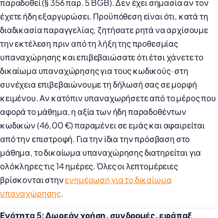
παραδοθεί (§ 356 παρ. 5 BGB). Δεν έχει σημασία αν τον
έχετε ήδη εξαργυρώσει. Προϋπόθεση είναι ότι, κατά τη
διαδικασία παραγγελίας, ζητήσατε ρητά να αρχίσουμε
την εκτέλεση πριν από τη λήξη της προθεσμίας
υπαναχώρησης και επιβεβαιώσατε ότι έτσι χάνετε το
δικαίωμα υπαναχώρησης για τους κωδικούς· στη
συνέχεια επιβεβαιώνουμε τη δήλωσή σας σε μορφή
κειμένου. Αν κατόπιν υπαναχωρήσετε από το μέρος που
αφορά το μάθημα, η αξία των ήδη παραδοθέντων
κωδικών (46,00 €) παραμένει σε εμάς και αφαιρείται
από την επιστροφή. Για την ίδια την πρόσβαση στο
μάθημα, το δικαίωμα υπαναχώρησης διατηρείται για
ολόκληρες τις 14 ημέρες. Όλες οι λεπτομέρειες
βρίσκονται στην
ενημέρωση για το δικαίωμα
υπαναχώρησης
.
Ενότητα 5: Δωρεάν χρήση, συνδρομές, εφάπαξ