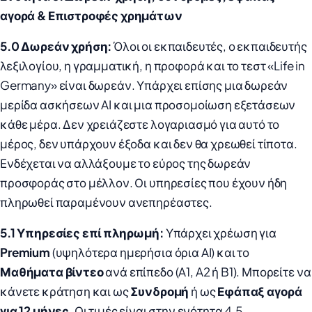
αγορά & Επιστροφές χρημάτων
5.0 Δωρεάν χρήση:
Όλοι οι εκπαιδευτές, ο εκπαιδευτής
λεξιλογίου, η γραμματική, η προφορά και το τεστ «Life in
Germany» είναι δωρεάν. Υπάρχει επίσης μια δωρεάν
μερίδα ασκήσεων AI και μια προσομοίωση εξετάσεων
κάθε μέρα. Δεν χρειάζεστε λογαριασμό για αυτό το
μέρος, δεν υπάρχουν έξοδα και δεν θα χρεωθεί τίποτα.
Ενδέχεται να αλλάξουμε το εύρος της δωρεάν
προσφοράς στο μέλλον. Οι υπηρεσίες που έχουν ήδη
πληρωθεί παραμένουν ανεπηρέαστες.
5.1 Υπηρεσίες επί πληρωμή:
Υπάρχει χρέωση για
Premium
(υψηλότερα ημερήσια όρια AI) και το
Μαθήματα βίντεο
ανά επίπεδο (A1, A2 ή B1). Μπορείτε να
κάνετε κράτηση και ως
Συνδρομή
ή ως
Εφάπαξ αγορά
για 12 μήνες
. Οι τιμές είναι στην ενότητα 4.5.