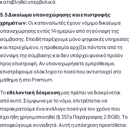
καταβληθεί υπερβολικά.
5.5 Δικαίωμα υπαναχώρησης και επιστροφής
χρημάτων:
Οι καταναλωτές έχουν νόμιμο δικαίωμα
υπαναχώρησης εντός 14 ημερών από τη σύναψη της
σύμβασης. Επειδή παρέχουμε μόνο ψηφιακές υπηρεσίες
και περιεχόμενο, η προθεσμία αρχίζει πάντοτε από τη
σύναψη της σύμβασης και δεν υπάρχει φυσικό προϊόν
προς επιστροφή. Αν υπαναχωρήσετε εμπρόθεσμα,
επιστρέφουμε ολόκληρο το ποσό που αντιστοιχεί στο
μάθημα ή στο Premium.
Το
εθελοντική δέσμευση
μας πρέπει να διακρίνεται
από αυτό: Σύμφωνα με το νόμο, επιτρέπεται να
παρακρατούμε ένα ανάλογο ποσό για τον χρόνο που
έχει ήδη χρησιμοποιηθεί (§ 357a Παράγραφος 2 BGB). Το
αποφεύγουμε συνειδητά. Αυτή η υπόσχεση προστίθεται