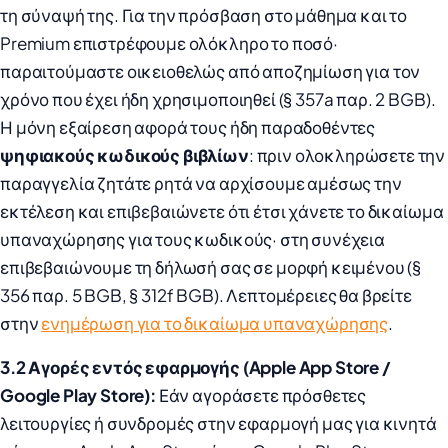
τη σύναψή της. Για την πρόσβαση στο μάθημα και το
Premium επιστρέφουμε ολόκληρο το ποσό·
παραιτούμαστε οικειοθελώς από αποζημίωση για τον
χρόνο που έχει ήδη χρησιμοποιηθεί (§ 357a παρ. 2 BGB).
Η μόνη εξαίρεση αφορά τους ήδη παραδοθέντες
ψηφιακούς κωδικούς βιβλίων
: πριν ολοκληρώσετε την
παραγγελία ζητάτε ρητά να αρχίσουμε αμέσως την
εκτέλεση και επιβεβαιώνετε ότι έτσι χάνετε το δικαίωμα
υπαναχώρησης για τους κωδικούς· στη συνέχεια
επιβεβαιώνουμε τη δήλωσή σας σε μορφή κειμένου (§
356 παρ. 5 BGB, § 312f BGB). Λεπτομέρειες θα βρείτε
στην
ενημέρωση για το δικαίωμα υπαναχώρησης
.
3.2 Αγορές εντός εφαρμογής (Apple App Store /
Google Play Store):
Εάν αγοράσετε πρόσθετες
λειτουργίες ή συνδρομές στην εφαρμογή μας για κινητά