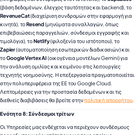
(βάση δεδομένων, έλεγχος ταυτότητας και backend), το
RevenueCat
(διαχείριση συνδρομών στην εφαρμογή για
κινητά), το
Resend
(μηνύματα συναλλαγών, όπως
επιβεβαιώσεις παραγγελιών, σύνδεσμοι εγγραφής και
τιμολόγια), το
Netlify
(φιλοξενία του ιστότοπου), το
Zapier
(αυτοματοποίηση εσωτερικών διαδικασιών) και
το
Google Vertex AI
(οικογένεια μοντέλων Gemini) για
την ανάλυση ομιλίας και κειμένου στις λειτουργίες
τεχνητής νοημοσύνης. Η επεξεργασία πραγματοποιείται
στην πολυπεριφέρεια της ΕΕ του Google Cloud.
Λεπτομέρειες για την προστασία δεδομένων και τις
διεθνείς διαβιβάσεις θα βρείτε στην
πολιτική απορρήτου
.
Ενότητα 8: Σύνδεσμοι τρίτων
Οι Υπηρεσίες μας ενδέχεται να περιέχουν συνδέσμους