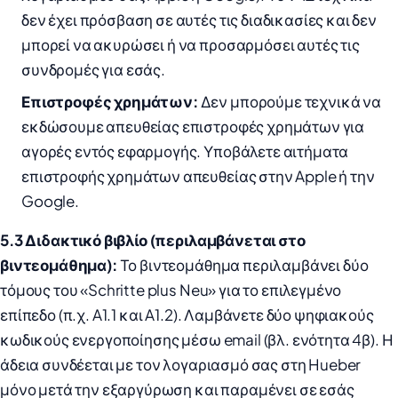
δεν έχει πρόσβαση σε αυτές τις διαδικασίες και δεν
μπορεί να ακυρώσει ή να προσαρμόσει αυτές τις
συνδρομές για εσάς.
Επιστροφές χρημάτων:
Δεν μπορούμε τεχνικά να
εκδώσουμε απευθείας επιστροφές χρημάτων για
αγορές εντός εφαρμογής. Υποβάλετε αιτήματα
επιστροφής χρημάτων απευθείας στην Apple ή την
Google.
5.3 Διδακτικό βιβλίο (περιλαμβάνεται στο
βιντεομάθημα):
Το βιντεομάθημα περιλαμβάνει δύο
τόμους του «Schritte plus Neu» για το επιλεγμένο
επίπεδο (π.χ. A1.1 και A1.2). Λαμβάνετε δύο ψηφιακούς
κωδικούς ενεργοποίησης μέσω email (βλ. ενότητα 4β). Η
άδεια συνδέεται με τον λογαριασμό σας στη Hueber
μόνο μετά την εξαργύρωση και παραμένει σε εσάς