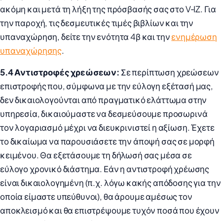
ακόμη και μετά τη λήξη της πρόσβασής σας στο V‑IZ. Για
την παροχή, τις δεσμευτικές τιμές βιβλίων και την
υπαναχώρηση, δείτε την ενότητα 4β και την
ενημέρωση
υπαναχώρησης
.
5.4 Αντιστροφές χρεώσεων:
Σε περίπτωση χρεώσεων
επιστροφής που, σύμφωνα με την εύλογη εξέτασή μας,
δεν δικαιολογούνται από πραγματικό ελάττωμα στην
υπηρεσία, δικαιούμαστε να δεσμεύσουμε προσωρινά
τον λογαριασμό μέχρι να διευκρινιστεί η αξίωση. Έχετε
το δικαίωμα να παρουσιάσετε την άποψή σας σε μορφή
κειμένου. Θα εξετάσουμε τη δήλωσή σας μέσα σε
εύλογο χρονικό διάστημα. Εάν η αντιστροφή χρέωσης
είναι δικαιολογημένη (π.χ. λόγω κακής απόδοσης για την
οποία είμαστε υπεύθυνοι), θα άρουμε αμέσως τον
αποκλεισμό και θα επιστρέψουμε τυχόν ποσά που έχουν