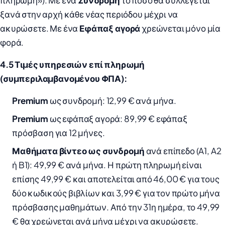
πληρωμή»). Με ένα
Συνδρομή
το ποσό θα συλλέγεται
ξανά στην αρχή κάθε νέας περιόδου μέχρι να
ακυρώσετε. Με ένα
Εφάπαξ αγορά
χρεώνεται μόνο μία
φορά.
4.5 Τιμές υπηρεσιών επί πληρωμή
(συμπεριλαμβανομένου ΦΠΑ):
Premium
ως συνδρομή: 12,99 € ανά μήνα.
Premium
ως εφάπαξ αγορά: 89,99 € εφάπαξ
πρόσβαση για 12 μήνες.
Μαθήματα βίντεο ως συνδρομή
ανά επίπεδο (A1, A2
ή B1): 49,99 € ανά μήνα. Η πρώτη πληρωμή είναι
επίσης 49,99 € και αποτελείται από 46,00 € για τους
δύο κωδικούς βιβλίων και 3,99 € για τον πρώτο μήνα
πρόσβασης μαθημάτων. Από την 31η ημέρα, το 49,99
€ θα χρεώνεται ανά μήνα μέχρι να ακυρώσετε.