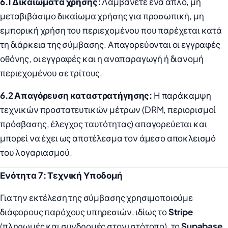
6.1 Δικαιώματα χρήσης:
Λαμβάνετε ένα απλό, μη
μεταβιβάσιμο δικαίωμα χρήσης για προσωπική, μη
εμπορική χρήση του περιεχομένου που παρέχεται κατά
τη διάρκεια της σύμβασης. Απαγορεύονται οι εγγραφές
οθόνης, οι εγγραφές και η αναπαραγωγή ή διανομή
περιεχομένου σε τρίτους.
6.2 Απαγόρευση καταστρατήγησης:
Η παράκαμψη
τεχνικών προστατευτικών μέτρων (DRM, περιορισμοί
πρόσβασης, έλεγχος ταυτότητας) απαγορεύεται και
μπορεί να έχει ως αποτέλεσμα τον άμεσο αποκλεισμό
του λογαριασμού.
Ενότητα 7: Τεχνική Υποδομή
Για την εκτέλεση της σύμβασης χρησιμοποιούμε
διάφορους παρόχους υπηρεσιών, ιδίως το
Stripe
(πληρωμές και συνδρομές στον ιστότοπο), το
Supabase