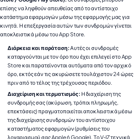
επίσης να ληφθούν απευθείας από το αντίστοιχο
κατάστημα εφαρμογών μέσω της εφαρμογής μας για
κινητά. Η επεξεργασία αυτών των συνδρομών γίνεται
αποκλειστικά μέσω του App Store.
Διάρκεια και παράταση:
Αυτές οι συνδρομές
καταργούνται με τον όρο που έχει επιλεγεί στο App
Store και παρατείνονται αυτόματα από τον αρχικό
όρο, εκτός εάν τις ακυρώσετε τουλάχιστον 24 ώρες
πριν από το τέλος της τρέχουσας περιόδου.
Διαχείριση και τερματισμός:
Η διαχείριση της
συνδρομής σας (ακύρωση, τρόποι πληρωμής,
επεκτάσεις) πραγματοποιείται αποκλειστικά μέσω
της διαχείρισης συνδρομών του αντίστοιχου
καταστήματος εφαρμογών (ρυθμίσεις του
λογαριασμού σας Apple ή Google). Το V‑IZ τεχνικά