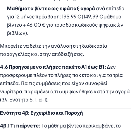
Μαθήματα βίντεο ως εφάπαξ αγορά
ανά επίπεδο
για 12 μήνες πρόσβαση: 195,99 € (149,99 € μάθημα
βίντεο + 46,00 € για τους δύο κωδικούς ψηφιακών
βιβλίων).
Μπορείτε να δείτε την ανάλυση στη διαδικασία
παραγγελίας και στην απόδειξή σας.
4.6 Προηγούμενο πλήρες πακέτο A1 έως B1:
Δεν
προσφέρουμε πλέον το πλήρες πακέτο και για τα τρία
επίπεδα. Για τις συμβάσεις που είχαν συναφθεί
νωρίτερα, παραμένει ό,τι συμφωνήθηκε κατά την αγορά
(βλ. Ενότητα 5.1.1α-1).
Ενότητα 4β: Εγχειρίδιο και Παροχή
4β.1 Τι παίρνετε:
Το μάθημα βίντεο περιλαμβάνει το