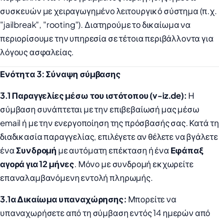
συσκευών με χειραγωγημένο λειτουργικό σύστημα (π.χ.
"jailbreak", "rooting"). Διατηρούμε το δικαίωμα να
περιορίσουμε την υπηρεσία σε τέτοια περιβάλλοντα για
λόγους ασφαλείας.
Ενότητα 3: Σύναψη σύμβασης
3.1 Παραγγελίες μέσω του ιστότοπου (v-iz.de):
Η
σύμβαση συνάπτεται με την επιβεβαίωσή μας μέσω
email ή με την ενεργοποίηση της πρόσβασής σας. Κατά τη
διαδικασία παραγγελίας, επιλέγετε αν θέλετε να βγάλετε
ένα
Συνδρομή
με αυτόματη επέκταση ή ένα
Εφάπαξ
αγορά για 12 μήνες
. Μόνο με συνδρομή εκχωρείτε
επαναλαμβανόμενη εντολή πληρωμής.
3.1α Δικαίωμα υπαναχώρησης:
Μπορείτε να
υπαναχωρήσετε από τη σύμβαση εντός 14 ημερών από