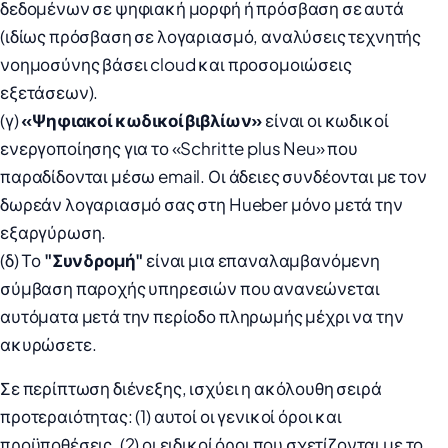
δεδομένων σε ψηφιακή μορφή ή πρόσβαση σε αυτά
(ιδίως πρόσβαση σε λογαριασμό, αναλύσεις τεχνητής
νοημοσύνης βάσει cloud και προσομοιώσεις
εξετάσεων).
(γ)
«Ψηφιακοί κωδικοί βιβλίων»
είναι οι κωδικοί
ενεργοποίησης για το «Schritte plus Neu» που
παραδίδονται μέσω email. Οι άδειες συνδέονται με τον
δωρεάν λογαριασμό σας στη Hueber μόνο μετά την
εξαργύρωση.
(δ) Το
"Συνδρομή"
είναι μια επαναλαμβανόμενη
σύμβαση παροχής υπηρεσιών που ανανεώνεται
αυτόματα μετά την περίοδο πληρωμής μέχρι να την
ακυρώσετε.
Σε περίπτωση διένεξης, ισχύει η ακόλουθη σειρά
προτεραιότητας: (1) αυτοί οι γενικοί όροι και
προϋποθέσεις, (2) οι ειδικοί όροι που σχετίζονται με το