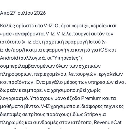
Από 27 Ιουλίου 2026
Καλώς ορίσατε στο V‑IZ! Οι όροι «εμείς», «εμείς» και
«μας» αναφέρονται V‑IZ. V‑IZ λειτουργεί αυτόν τον
ιστότοπο (v-iz.de), η σχετική εφαρμογή Ιστού (v-
iz.de/app/) και μια εφαρμογή για κινητά για iOS και
Android (συλλογικά, οι "Υπηρεσίες"),
συμπεριλαμβανομένων όλων των σχετικών
πληροφοριών, περιεχομένου, λειτουργιών, εργαλείων
και προϊόντων. Ένα μεγάλο μέρος των υπηρεσιών είναι
δωρεάν και μπορεί να χρησιμοποιηθεί χωρίς
λογαριασμό. Υπάρχουν μόνο έξοδα Premium και τα
μαθήματα βίντεο. V‑IZ χρησιμοποιεί διάφορες τεχνικές
διεπαφές σε τρίτους παρόχους (ιδίως Stripe για
πληρωμές και συνδρομές στον ιστότοπο, RevenueCat