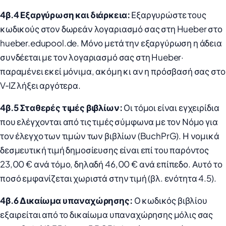
4β.4 Εξαργύρωση και διάρκεια:
Εξαργυρώστε τους
κωδικούς στον δωρεάν λογαριασμό σας στη Hueber στο
hueber.edupool.de. Μόνο μετά την εξαργύρωση η άδεια
συνδέεται με τον λογαριασμό σας στη Hueber·
παραμένει εκεί μόνιμα, ακόμη κι αν η πρόσβασή σας στο
V‑IZ λήξει αργότερα.
4β.5 Σταθερές τιμές βιβλίων:
Οι τόμοι είναι εγχειρίδια
που ελέγχονται από τις τιμές σύμφωνα με τον Νόμο για
τον έλεγχο των τιμών των βιβλίων (BuchPrG). Η νομικά
δεσμευτική τιμή δημοσίευσης είναι επί του παρόντος
23,00 € ανά τόμο, δηλαδή 46,00 € ανά επίπεδο. Αυτό το
ποσό εμφανίζεται χωριστά στην τιμή (βλ. ενότητα 4.5).
4β.6 Δικαίωμα υπαναχώρησης:
Ο κωδικός βιβλίου
εξαιρείται από το δικαίωμα υπαναχώρησης μόλις σας