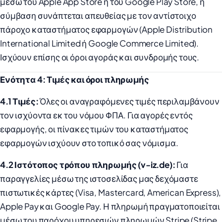
μέσω του Apple App Store ή του Google Play Store, η
σύμβαση συνάπτεται απευθείας με τον αντίστοιχο
πάροχο καταστήματος εφαρμογών (Apple Distribution
International Limited ή Google Commerce Limited).
Ισχύουν επίσης οι όροι αγοράς και συνδρομής τους.
Ενότητα 4: Τιμές και όροι πληρωμής
4.1 Τιμές:
Όλες οι αναγραφόμενες τιμές περιλαμβάνουν
τον ισχύοντα εκ του νόμου ΦΠΑ. Για αγορές εντός
εφαρμογής, οι πίνακες τιμών του καταστήματος
εφαρμογών ισχύουν στο τοπικό σας νόμισμα.
4.2 Ιστότοπος τρόπου πληρωμής (v-iz.de):
Για
παραγγελίες μέσω της ιστοσελίδας μας δεχόμαστε
πιστωτικές κάρτες (Visa, Mastercard, American Express),
Apple Pay και Google Pay. Η πληρωμή πραγματοποιείται
μέσω του παρόχου υπηρεσιών πληρωμών Stripe (Stripe