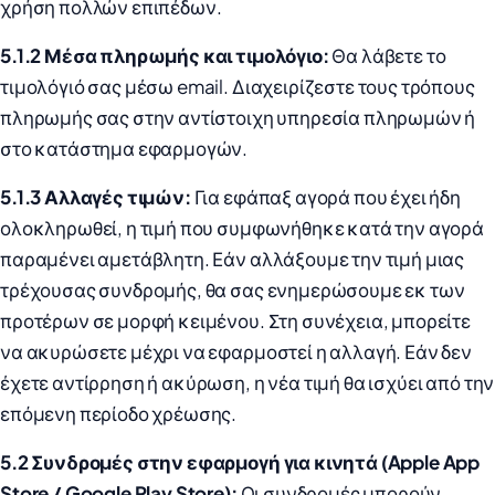
χρήση πολλών επιπέδων.
5.1.2 Μέσα πληρωμής και τιμολόγιο:
Θα λάβετε το
τιμολόγιό σας μέσω email. Διαχειρίζεστε τους τρόπους
πληρωμής σας στην αντίστοιχη υπηρεσία πληρωμών ή
στο κατάστημα εφαρμογών.
5.1.3 Αλλαγές τιμών:
Για εφάπαξ αγορά που έχει ήδη
ολοκληρωθεί, η τιμή που συμφωνήθηκε κατά την αγορά
παραμένει αμετάβλητη. Εάν αλλάξουμε την τιμή μιας
τρέχουσας συνδρομής, θα σας ενημερώσουμε εκ των
προτέρων σε μορφή κειμένου. Στη συνέχεια, μπορείτε
να ακυρώσετε μέχρι να εφαρμοστεί η αλλαγή. Εάν δεν
έχετε αντίρρηση ή ακύρωση, η νέα τιμή θα ισχύει από την
επόμενη περίοδο χρέωσης.
5.2 Συνδρομές στην εφαρμογή για κινητά (Apple App
Store / Google Play Store):
Οι συνδρομές μπορούν