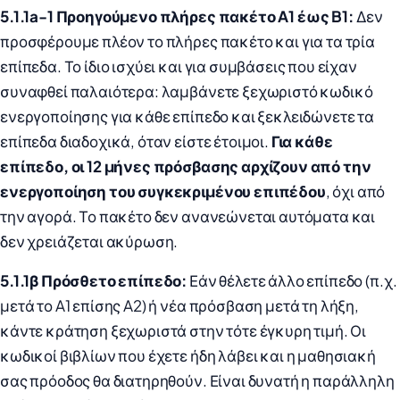
5.1.1a-1 Προηγούμενο πλήρες πακέτο A1 έως B1:
Δεν
προσφέρουμε πλέον το πλήρες πακέτο και για τα τρία
επίπεδα. Το ίδιο ισχύει και για συμβάσεις που είχαν
συναφθεί παλαιότερα: λαμβάνετε ξεχωριστό κωδικό
ενεργοποίησης για κάθε επίπεδο και ξεκλειδώνετε τα
επίπεδα διαδοχικά, όταν είστε έτοιμοι.
Για κάθε
επίπεδο, οι 12 μήνες πρόσβασης αρχίζουν από την
ενεργοποίηση του συγκεκριμένου επιπέδου
, όχι από
την αγορά. Το πακέτο δεν ανανεώνεται αυτόματα και
δεν χρειάζεται ακύρωση.
5.1.1β Πρόσθετο επίπεδο:
Εάν θέλετε άλλο επίπεδο (π.χ.
μετά το A1 επίσης A2) ή νέα πρόσβαση μετά τη λήξη,
κάντε κράτηση ξεχωριστά στην τότε έγκυρη τιμή. Οι
κωδικοί βιβλίων που έχετε ήδη λάβει και η μαθησιακή
σας πρόοδος θα διατηρηθούν. Είναι δυνατή η παράλληλη