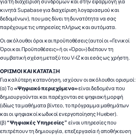
για τη διαχείριση συνδρομών και στην εφαρμογή για
κινητά Supabase για διαχείριση λογαριασμού και
δεδομένων), που μας δίνει τη δυνατότητα να σας
παρέχουμε τις υπηρεσίες πλήρως και αυτόματα.
Οι ακόλουθοι όροι και προϋποθέσεις (αυτοί οι «Γενικοί
Όροι και Προϋποθέσεις» ή οι «Όροι») διέπουν τη
συμβατική σχέση μεταξύ του V‑IZ και εσάς ως χρήστη.
ΟΡΙΣΜΟΙ ΚΑΙ ΚΑΤΑΤΑΞΗ
Για καλύτερη κατανόηση, ισχύουν οι ακόλουθοι ορισμοί:
(α) Το
«Ψηφιακό περιεχόμενο»
είναι δεδομένα που
δημιουργούνται και παρέχονται σε ψηφιακή μορφή
(ιδίως τα μαθήματα βίντεο, το πρόγραμμα μαθημάτων
και οι ψηφιακοί κωδικοί ενεργοποίησης Hueber).
(β)
“Ψηφιακές Υπηρεσίες”
είναι υπηρεσίες που
επιτρέπουν τη δημιουργία, επεξεργασία ή αποθήκευση