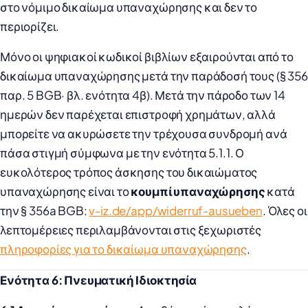
στο νόμιμο δικαίωμα υπαναχώρησης και δεν το
περιορίζει.
Μόνο οι ψηφιακοί κωδικοί βιβλίων εξαιρούνται από το
δικαίωμα υπαναχώρησης μετά την παράδοσή τους (§ 356
παρ. 5 BGB· βλ. ενότητα 4β). Μετά την πάροδο των 14
ημερών δεν παρέχεται επιστροφή χρημάτων, αλλά
μπορείτε να ακυρώσετε την τρέχουσα συνδρομή ανά
πάσα στιγμή σύμφωνα με την ενότητα 5.1.1. Ο
ευκολότερος τρόπος άσκησης του δικαιώματος
υπαναχώρησης είναι το
κουμπί υπαναχώρησης
κατά
την § 356a BGB:
v-iz.de/app/widerruf-ausueben
. Όλες οι
λεπτομέρειες περιλαμβάνονται στις ξεχωριστές
πληροφορίες για το δικαίωμα υπαναχώρησης
.
Ενότητα 6: Πνευματική Ιδιοκτησία