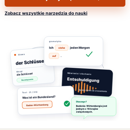
Zobacz wszystkie narzędzia do nauki
gramatyka
Ich
jeden Morgen
stehe
Słowa
.
auf
der Schlüssel
Mnogi
die Schlüssel
Mówienie i słuchanie
Entschuldigung
Rozwiązanie
Bardzo łatwe do zrozumienia
· 21 / 310
Test
Was ist ein Bundesland?
Dlaczego?
Baden-Württemberg
Badenia-Wirtembergia jest
jednym z 16 krajów
związkowych.