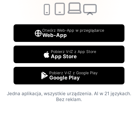
Otwórz Web-App w przeglądarce
Web-App
Pobierz V‑IZ z App Store
App Store
Pobierz V‑IZ z Google Play
Google Play
Jedna aplikacja, wszystkie urządzenia. AI w 21 językach.
Bez reklam.