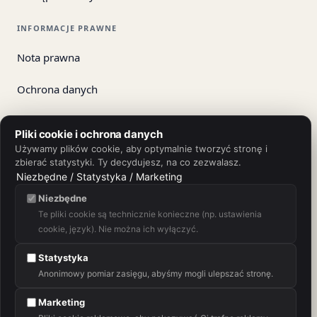
INFORMACJE PRAWNE
Nota prawna
Ochrona danych
Regulamin
Pliki cookie i ochrona danych
Używamy plików cookie, aby optymalnie tworzyć stronę i
Odstąpienie
zbierać statystyki. Ty decydujesz, na co zezwalasz.
Niezbędne / Statystyka / Marketing
Odstap od umowy
Niezbędne
Te pliki cookie są technicznie konieczne (np. ustawienia
Wysyłka
cookie, język). Nie można ich wyłączyć.
Warunki zakupu
Statystyka
Anonimowy pomiar zasięgu, abyśmy mogli ulepszać stronę.
Marketing
App Store
Google Play