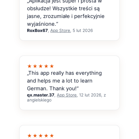
„Aplikacja jest super i prosta w
obsłudze! Wszystkie treści są
jasne, zrozumiałe i perfekcyjnie
wyjaśnione.“
RoxBox67
,
App Store
, 5 lut 2026
★★★★★
„This app really has everything
and helps me a lot to learn
German. Thank you!“
qx.master.37
,
App Store
, 12 lut 2026, z
angielskiego
★★★★★