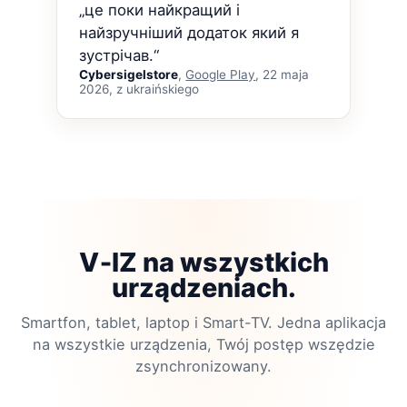
„це поки найкращий і
найзручніший додаток який я
зустрічав.“
Cybersigelstore
,
Google Play
, 22 maja
2026, z ukraińskiego
V‑IZ na wszystkich
urządzeniach.
Smartfon, tablet, laptop i Smart-TV. Jedna aplikacja
na wszystkie urządzenia, Twój postęp wszędzie
zsynchronizowany.