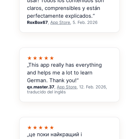
usar! Todos los contenidos son
claros, comprensibles y están
perfectamente explicados.“
RoxBox67
,
App Store
, 5. Feb. 2026
★★★★★
„This app really has everything
and helps me a lot to learn
German. Thank you!“
qx.master.37
,
App Store
, 12. Feb. 2026,
traducido del inglés
★★★★★
„це поки найкращий і