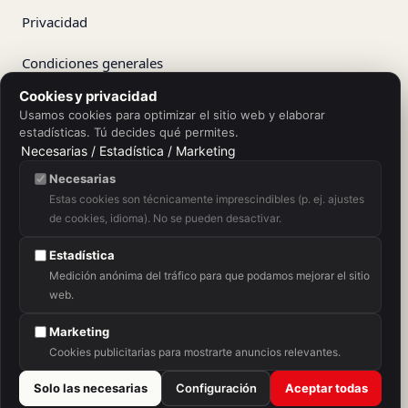
Privacidad
Condiciones generales
Cookies y privacidad
Derecho de desistimiento
Usamos cookies para optimizar el sitio web y elaborar
estadísticas. Tú decides qué permites.
Rescindir contrato
Necesarias / Estadística / Marketing
Necesarias
Envíos
Estas cookies son técnicamente imprescindibles (p. ej. ajustes
de cookies, idioma). No se pueden desactivar.
Condiciones de compra
Estadística
Medición anónima del tráfico para que podamos mejorar el sitio
web.
App Store
Google Play
Marketing
Cookies publicitarias para mostrarte anuncios relevantes.
Solo las necesarias
Configuración
Aceptar todas