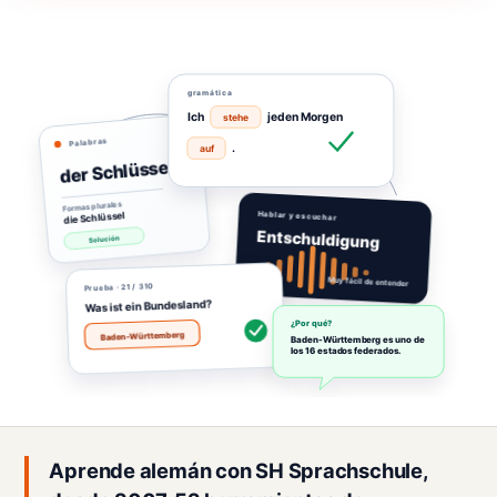
gramática
Ich
jeden Morgen
stehe
Palabras
.
auf
der Schlüssel
Formas plurales
die Schlüssel
Hablar y escuchar
Entschuldigung
Solución
Muy fácil de entender
· 21 / 310
Prueba
Was ist ein Bundesland?
¿Por qué?
Baden-Württemberg
Baden-Württemberg es uno de
los 16 estados federados.
Aprende alemán con SH Sprachschule,