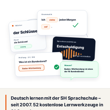
Grammatik
Ich
jeden Morgen
stehe
Wörter
.
auf
der Schlüssel
Plural
die Schlüssel
Sprechen und Hören
Entschuldigung
Lösung
Sehr gut verständlich
· 21 / 310
Prüfung
Was ist ein Bundesland?
Warum?
Baden-Württemberg
Baden-Württemberg ist eines
der 16 Bundesländer.
Deutsch lernen mit der SH Sprachschule –
seit 2007. 52 kostenlose Lernwerkzeuge in