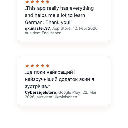
★★★★★
„This app really has everything
and helps me a lot to learn
German. Thank you!“
qx.master.37
,
App Store
, 12. Feb. 2026,
aus dem Englischen
★★★★★
„це поки найкращий і
найзручніший додаток який я
зустрічав.“
Cybersigelstore
,
Google Play
, 22. Mai
2026, aus dem Ukrainischen