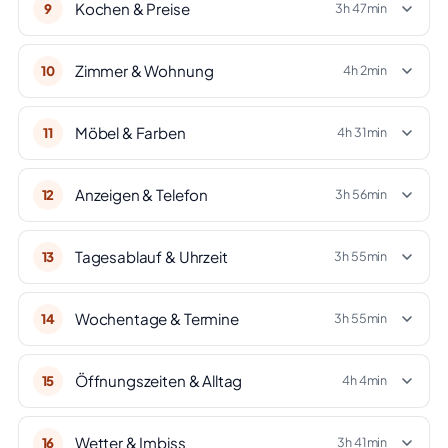
Kochen & Preise
9
3h 47min
Zimmer & Wohnung
10
4h 2min
Möbel & Farben
11
4h 31min
Anzeigen & Telefon
12
3h 56min
Tagesablauf & Uhrzeit
13
3h 55min
Wochentage & Termine
14
3h 55min
Öffnungszeiten & Alltag
15
4h 4min
Wetter & Imbiss
16
3h 41min