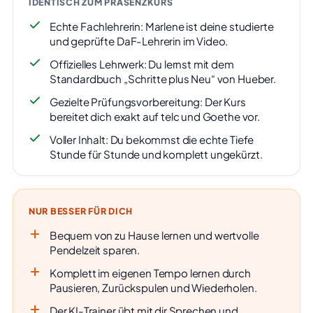
IDENTISCH ZUM PRÄSENZKURS
Echte Fachlehrerin: Marlene ist deine studierte
und geprüfte DaF-Lehrerin im Video.
Offizielles Lehrwerk: Du lernst mit dem
Standardbuch „Schritte plus Neu“ von Hueber.
Gezielte Prüfungsvorbereitung: Der Kurs
bereitet dich exakt auf telc und Goethe vor.
Voller Inhalt: Du bekommst die echte Tiefe
Stunde für Stunde und komplett ungekürzt.
NUR BESSER FÜR DICH
Bequem von zu Hause lernen und wertvolle
Pendelzeit sparen.
Komplett im eigenen Tempo lernen durch
Pausieren, Zurückspulen und Wiederholen.
Der KI-Trainer übt mit dir Sprechen und