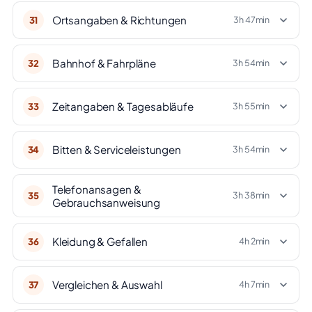
Ortsangaben & Richtungen
31
3h 47min
Bahnhof & Fahrpläne
32
3h 54min
Zeitangaben & Tagesabläufe
33
3h 55min
Bitten & Serviceleistungen
34
3h 54min
Telefonansagen &
35
3h 38min
Gebrauchsanweisung
Kleidung & Gefallen
36
4h 2min
Vergleichen & Auswahl
37
4h 7min