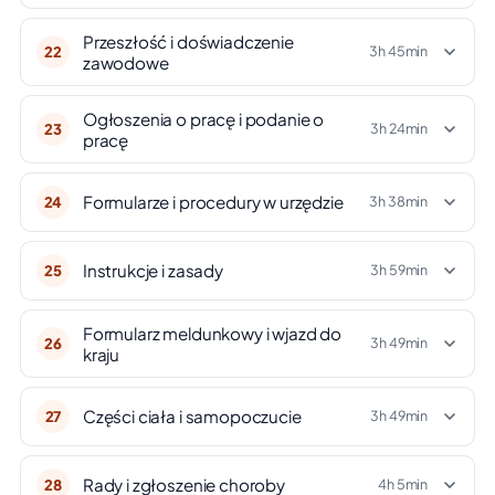
Przeszłość i doświadczenie
22
3h 45min
zawodowe
Ogłoszenia o pracę i podanie o
23
3h 24min
pracę
Formularze i procedury w urzędzie
24
3h 38min
Instrukcje i zasady
25
3h 59min
Formularz meldunkowy i wjazd do
26
3h 49min
kraju
Części ciała i samopoczucie
27
3h 49min
Rady i zgłoszenie choroby
28
4h 5min