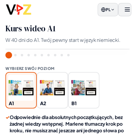
PL
men
Kurs wideo A1
W 40 dni do A1. Twój pewny start w język niemiecki.
WYBIERZ SWÓJ POZIOM
A1
A2
B1
✓
Odpowiednie dla absolutnych początkujących, bez
żadnej wiedzy wstępnej. Marlene tłumaczy krok po
kroku, nie musisz znać jeszcze ani jednego słowa po