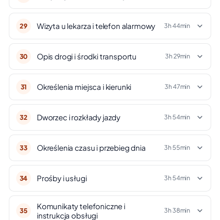
Wizyta u lekarza i telefon alarmowy
29
3h 44min
Opis drogi i środki transportu
30
3h 29min
Określenia miejsca i kierunki
31
3h 47min
Dworzec i rozkłady jazdy
32
3h 54min
Określenia czasu i przebieg dnia
33
3h 55min
Prośby i usługi
34
3h 54min
Komunikaty telefoniczne i
35
3h 38min
instrukcja obsługi