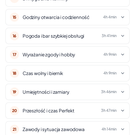
Godziny otwarcia i codzienność
15
4h 4min
Pogoda i bar szybkiej obsługi
16
3h 41min
Wyrażanie zgody i hobby
17
4h 9min
Czas wolny i biernik
18
4h 9min
Umiejętności i zamiary
19
3h 46min
Przeszłość i czas Perfekt
20
3h 47min
Zawody i sytuacja zawodowa
21
4h 14min