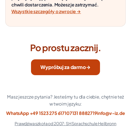
chwili dostarczenia. Możesz je zatrzymać.
Wszystkie szczegóły o zwrocie →
Po prostu zacznij.
Wypróbuj za darmo
→
Masz jeszcze pytania? Jesteśmy tu dla ciebie, chętnie też
w twoim języku:
WhatsApp +49 1523 275 6171
07131 8882719
info@v-iz.de
Prawdziwa szkoła od 2007: SH Sprachschule Heilbronn