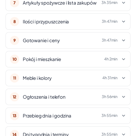
Artykuły spożywcze i lista zakupów
7
3h 35min
Ilości i przypuszczenia
8
3h 47min
Gotowanie i ceny
9
3h 47min
Pokój i mieszkanie
10
4h 2min
Meble i kolory
11
4h 31min
Ogłoszenia i telefon
12
3h 56min
Przebieg dnia i godzina
13
3h 55min
Dni tygodnia i terminy
14
3h 55min