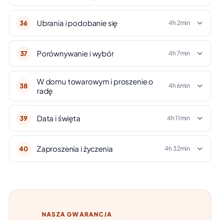
Ubrania i podobanie się
36
4h 2min
Porównywanie i wybór
37
4h 7min
W domu towarowym i proszenie o
38
4h 6min
radę
Data i święta
39
4h 11min
Zaproszenia i życzenia
40
4h 32min
NASZA GWARANCJA