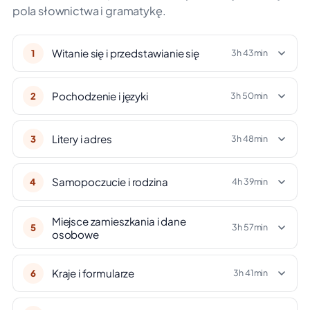
pola słownictwa i gramatykę.
Witanie się i przedstawianie się
1
3h 43min
Pochodzenie i języki
2
3h 50min
Litery i adres
3
3h 48min
Samopoczucie i rodzina
4
4h 39min
Miejsce zamieszkania i dane
5
3h 57min
osobowe
Kraje i formularze
6
3h 41min