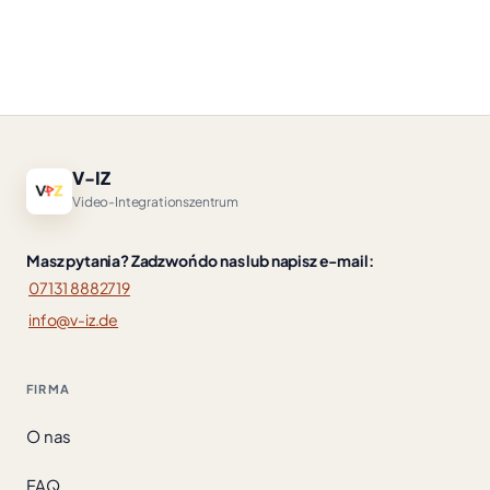
V-IZ
Video-Integrationszentrum
Masz pytania? Zadzwoń do nas lub napisz e-mail:
07131 8882719
info@v-iz.de
FIRMA
O nas
FAQ