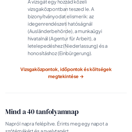
A vizsgát egy hozzád közeli
vizsgaközpontban teszed le. A
bizonyítványodat elismerik: az
idegenrendészeti hatóságnál
(Ausländerbehörde), a munkaügyi
hivatalnál (Agentur für Arbeit), a
letelepedéshez (Niederlassung) és a
honosításhoz (Einbürgerung).
Vizsgaközpontok, időpontok és költségek
megtekintése →
Mind a 40 tanfolyamnap
Napról napra felépítve. Érints meg egy napot a
szótémákért és a nyelvtanért.