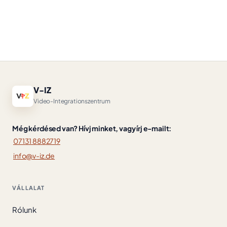
V-IZ
Video-Integrationszentrum
Még kérdésed van? Hívj minket, vagy írj e-mailt:
07131 8882719
info@v-iz.de
VÁLLALAT
Rólunk