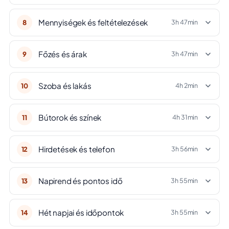
Mennyiségek és feltételezések
8
3h 47min
Főzés és árak
9
3h 47min
Szoba és lakás
10
4h 2min
Bútorok és színek
11
4h 31min
Hirdetések és telefon
12
3h 56min
Napirend és pontos idő
13
3h 55min
Hét napjai és időpontok
14
3h 55min