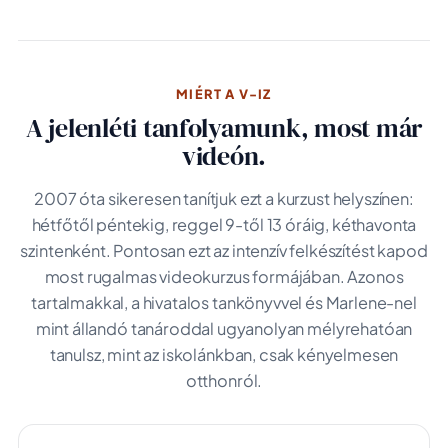
MIÉRT A V-IZ
A jelenléti tanfolyamunk, most már
videón.
2007 óta sikeresen tanítjuk ezt a kurzust helyszínen:
hétfőtől péntekig, reggel 9-től 13 óráig, kéthavonta
szintenként. Pontosan ezt az intenzív felkészítést kapod
most rugalmas videokurzus formájában. Azonos
tartalmakkal, a hivatalos tankönyvvel és Marlene-nel
mint állandó tanároddal ugyanolyan mélyrehatóan
tanulsz, mint az iskolánkban, csak kényelmesen
otthonról.