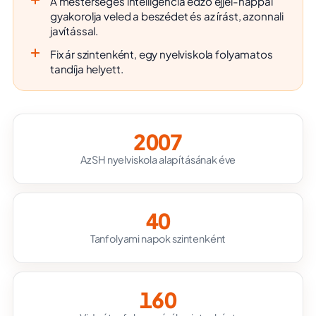
A mesterséges intelligencia edző éjjel-nappal
gyakorolja veled a beszédet és az írást, azonnali
javítással.
Fix ár szintenként, egy nyelviskola folyamatos
tandíja helyett.
2007
Az SH nyelviskola alapításának éve
40
Tanfolyami napok szintenként
160