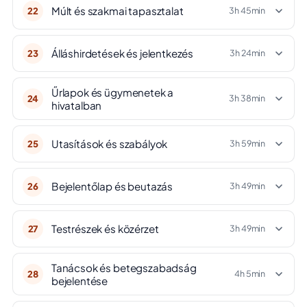
Múlt és szakmai tapasztalat
22
3h 45min
Álláshirdetések és jelentkezés
23
3h 24min
Űrlapok és ügymenetek a
24
3h 38min
hivatalban
Utasítások és szabályok
25
3h 59min
Bejelentőlap és beutazás
26
3h 49min
Testrészek és közérzet
27
3h 49min
Tanácsok és betegszabadság
28
4h 5min
bejelentése