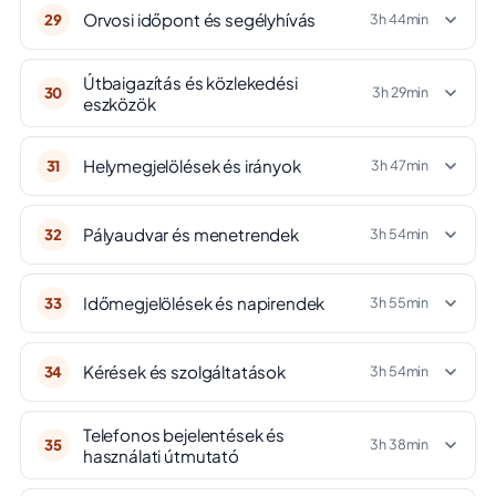
Orvosi időpont és segélyhívás
29
3h 44min
Útbaigazítás és közlekedési
30
3h 29min
eszközök
Helymegjelölések és irányok
31
3h 47min
Pályaudvar és menetrendek
32
3h 54min
Időmegjelölések és napirendek
33
3h 55min
Kérések és szolgáltatások
34
3h 54min
Telefonos bejelentések és
35
3h 38min
használati útmutató