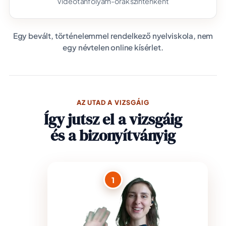
Videótanfolyam-órák szintenként
Egy bevált, történelemmel rendelkező nyelviskola, nem
egy névtelen online kísérlet.
AZ UTAD A VIZSGÁIG
Így jutsz el a vizsgáig
és a bizonyítványig
1