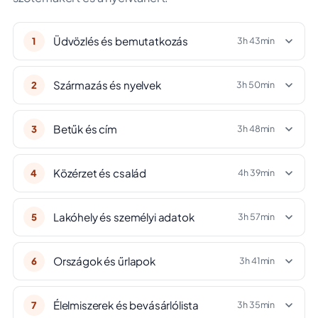
Üdvözlés és bemutatkozás
1
3h 43min
Származás és nyelvek
2
3h 50min
Betűk és cím
3
3h 48min
Közérzet és család
4
4h 39min
Lakóhely és személyi adatok
5
3h 57min
Országok és űrlapok
6
3h 41min
Élelmiszerek és bevásárlólista
7
3h 35min