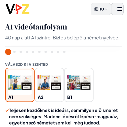
HU
men
A1 videótanfolyam
40 nap alatt A1 szintre. Biztos belépő a német nyelvbe.
VÁLASZD KI A SZINTED
A1
A2
B1
✓
Teljesen kezdőknek is ideális, semmilyen előismeret
nem szükséges. Marlene lépésről lépésre magyaráz,
egyetlen szó németet sem kell még tudnod.