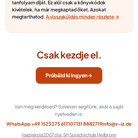
tanfolyam díját. Ez alól csak a könyvkódok
kivételek, ha már megkaptad őket. Azokat
megtarthatod.
A visszaküldés minden részlete →
Csak kezdje el.
Próbáld ki ingyen
→
Van még kérdésed? Szívesen segítünk, akár a saját
nyelveden is:
WhatsApp +49 1523 275 6171
07131 8882719
info@v-iz.de
Igazi iskola 2007 óta: SH Sprachschule Heilbronn