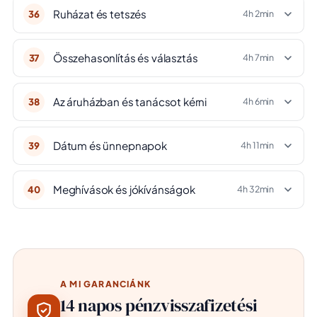
Ruházat és tetszés
36
4h 2min
Összehasonlítás és választás
37
4h 7min
Az áruházban és tanácsot kérni
38
4h 6min
Dátum és ünnepnapok
39
4h 11min
Meghívások és jókívánságok
40
4h 32min
A MI GARANCIÁNK
14 napos pénzvisszafizetési