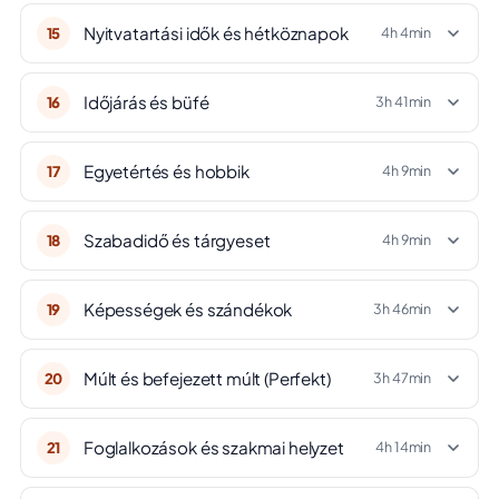
Nyitvatartási idők és hétköznapok
15
4h 4min
Időjárás és büfé
16
3h 41min
Egyetértés és hobbik
17
4h 9min
Szabadidő és tárgyeset
18
4h 9min
Képességek és szándékok
19
3h 46min
Múlt és befejezett múlt (Perfekt)
20
3h 47min
Foglalkozások és szakmai helyzet
21
4h 14min