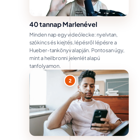
40 tannap Marlenével
Minden nap egy videólecke: nyelvtan,
szókincs és kiejtés, lépésről lépésre a
Hueber-tankönyv alapján. Pontosan úgy,
mint a heilbronni jelenlét alapú
tanfolyamon.
2