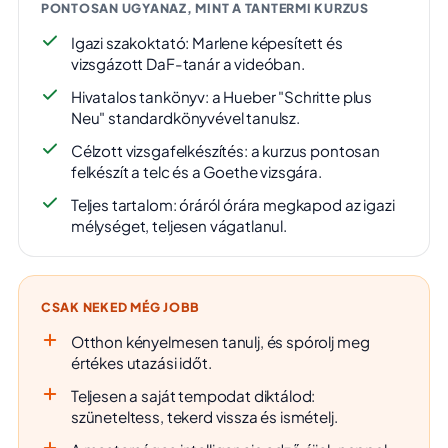
PONTOSAN UGYANAZ, MINT A TANTERMI KURZUS
Igazi szakoktató: Marlene képesített és
vizsgázott DaF-tanár a videóban.
Hivatalos tankönyv: a Hueber "Schritte plus
Neu" standardkönyvével tanulsz.
Célzott vizsgafelkészítés: a kurzus pontosan
felkészít a telc és a Goethe vizsgára.
Teljes tartalom: óráról órára megkapod az igazi
mélységet, teljesen vágatlanul.
CSAK NEKED MÉG JOBB
Otthon kényelmesen tanulj, és spórolj meg
értékes utazási időt.
Teljesen a saját tempodat diktálod:
szüneteltess, tekerd vissza és ismételj.