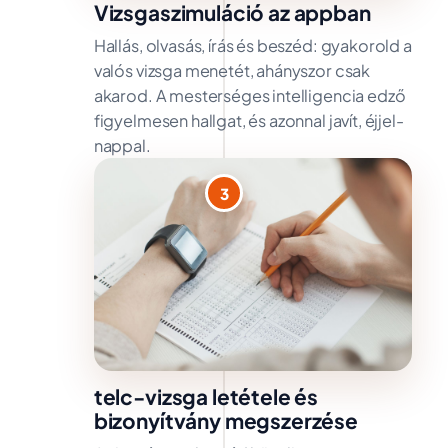
Vizsgaszimuláció az appban
Hallás, olvasás, írás és beszéd: gyakorold a
valós vizsga menetét, ahányszor csak
akarod. A mesterséges intelligencia edző
figyelmesen hallgat, és azonnal javít, éjjel-
nappal.
3
telc-vizsga letétele és
bizonyítvány megszerzése