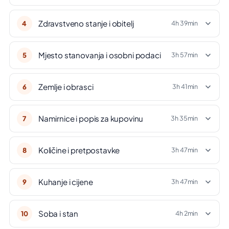
Zdravstveno stanje i obitelj
4
4h 39min
Mjesto stanovanja i osobni podaci
5
3h 57min
Zemlje i obrasci
6
3h 41min
Namirnice i popis za kupovinu
7
3h 35min
Količine i pretpostavke
8
3h 47min
Kuhanje i cijene
9
3h 47min
Soba i stan
10
4h 2min