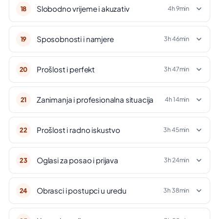
Slobodno vrijeme i akuzativ
18
4h 9min
Sposobnosti i namjere
19
3h 46min
Prošlost i perfekt
20
3h 47min
Zanimanja i profesionalna situacija
21
4h 14min
Prošlost i radno iskustvo
22
3h 45min
Oglasi za posao i prijava
23
3h 24min
Obrasci i postupci u uredu
24
3h 38min