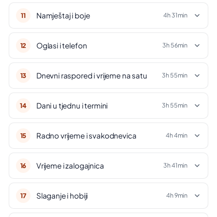
Namještaj i boje
11
4h 31min
Oglasi i telefon
12
3h 56min
Dnevni raspored i vrijeme na satu
13
3h 55min
Dani u tjednu i termini
14
3h 55min
Radno vrijeme i svakodnevica
15
4h 4min
Vrijeme i zalogajnica
16
3h 41min
Slaganje i hobiji
17
4h 9min