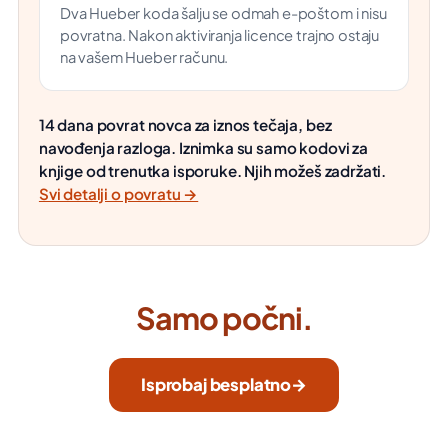
Dva Hueber koda šalju se odmah e-poštom i nisu
povratna. Nakon aktiviranja licence trajno ostaju
na vašem Hueber računu.
14 dana povrat novca za iznos tečaja, bez
navođenja razloga. Iznimka su samo kodovi za
knjige od trenutka isporuke. Njih možeš zadržati.
Svi detalji o povratu →
Samo počni.
Isprobaj besplatno
→