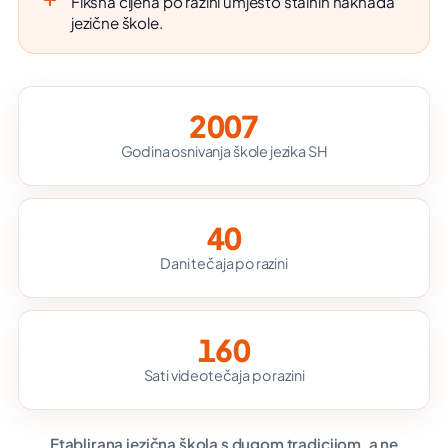
Fiksna cijena po razini umjesto stalnih naknada
jezične škole.
2007
Godina osnivanja škole jezika SH
40
Dani tečaja po razini
160
Sati videotečaja po razini
Etablirana jezična škola s dugom tradicijom, a ne