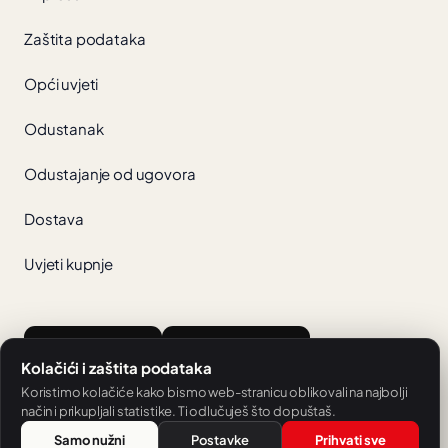
Zaštita podataka
Opći uvjeti
Odustanak
Odustajanje od ugovora
Dostava
Uvjeti kupnje
App Store
Google Play
Kolačići i zaštita podataka
Koristimo kolačiće kako bismo web-stranicu oblikovali na najbolji
način i prikupljali statistike. Ti odlučuješ što dopuštaš.
Samo nužni
Postavke
Prihvati sve