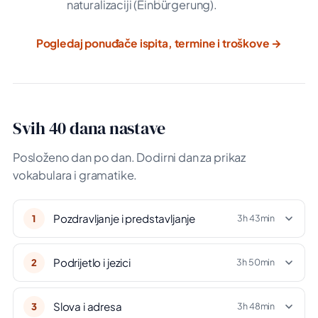
naturalizaciji (Einbürgerung).
Pogledaj ponuđače ispita, termine i troškove →
Svih 40 dana nastave
Posloženo dan po dan. Dodirni dan za prikaz
vokabulara i gramatike.
Pozdravljanje i predstavljanje
1
3h 43min
Podrijetlo i jezici
2
3h 50min
Slova i adresa
3
3h 48min