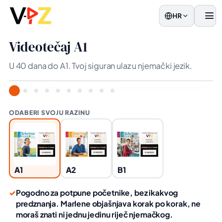
HR
Jelo
Videotečaj A1
U 40 dana do A1. Tvoj siguran ulaz u njemački jezik.
ODABERI SVOJU RAZINU
A1
A2
B1
✓
Pogodno za potpune početnike, bez ikakvog
predznanja. Marlene objašnjava korak po korak, ne
moraš znati ni jednu jedinu riječ njemačkog.