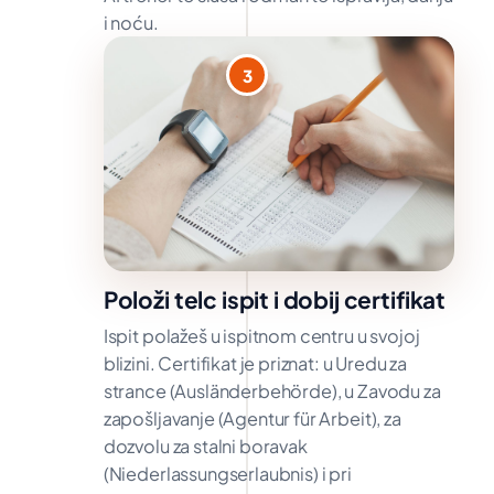
i noću.
3
Položi telc ispit i dobij certifikat
Ispit polažeš u ispitnom centru u svojoj
blizini. Certifikat je priznat: u Uredu za
strance (Ausländerbehörde), u Zavodu za
zapošljavanje (Agentur für Arbeit), za
dozvolu za stalni boravak
(Niederlassungserlaubnis) i pri