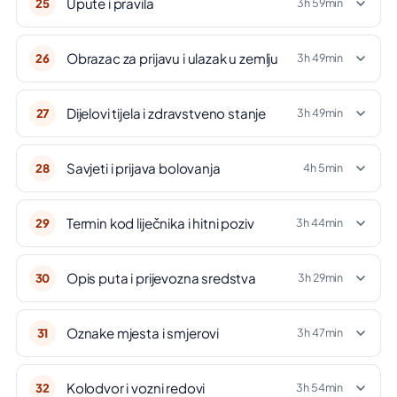
Upute i pravila
25
3h 59min
Obrazac za prijavu i ulazak u zemlju
26
3h 49min
Dijelovi tijela i zdravstveno stanje
27
3h 49min
Savjeti i prijava bolovanja
28
4h 5min
Termin kod liječnika i hitni poziv
29
3h 44min
Opis puta i prijevozna sredstva
30
3h 29min
Oznake mjesta i smjerovi
31
3h 47min
Kolodvor i vozni redovi
32
3h 54min