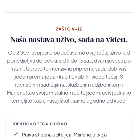
ZAŠTO V-IZ
Naša nastava uživo, sada na videu.
Od 2007. uspješno podučavamo ovaj tečaj uživo: od
ponedjeljka do petka, od 9 do 13 sati, dva mjeseca po
razini. Upravo tu intenzivnu pripremu sada dobivaš
jedan prema jedan kao fleksibilni video tečaj. S
identičnim sadržajima, službenim udžbenikom i
Marlene kao svojom stalnom učiteljicom, učiš jednako
temeljito kao u našoj školi, samo ugodno od kuće.
IDENTIČNO TEČAJU UŽIVO
Prava stručna učiteljica: Marlene je tvoja