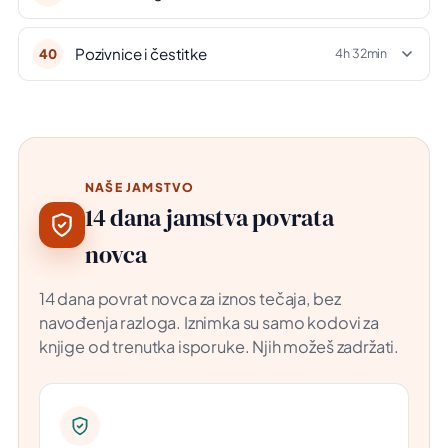
Pozivnice i čestitke
40
4h 32min
NAŠE JAMSTVO
14 dana jamstva povrata
novca
14 dana povrat novca za iznos tečaja, bez
navođenja razloga. Iznimka su samo kodovi za
knjige od trenutka isporuke. Njih možeš zadržati.