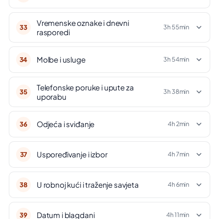
Vremenske oznake i dnevni
33
3h 55min
rasporedi
Molbe i usluge
34
3h 54min
Telefonske poruke i upute za
35
3h 38min
uporabu
Odjeća i sviđanje
36
4h 2min
Uspoređivanje i izbor
37
4h 7min
U robnoj kući i traženje savjeta
38
4h 6min
Datum i blagdani
39
4h 11min