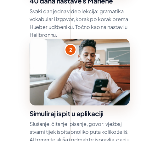
40 dana nastave s Marlene
Svaki dan jedna video lekcija: gramatika,
vokabular i izgovor, korak po korak prema
Hueber udžbeniku. Točno kao na nastavi u
Heilbronnu.
2
Simuliraj ispit u aplikaciji
Slušanje, čitanje, pisanje, govor: vježbaj
stvarni tijek ispita onoliko puta koliko želiš.
AI trener te sluša i odmah te ispravlja, danju