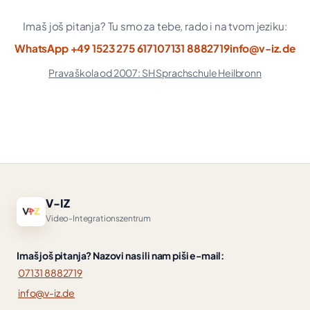
Imaš još pitanja? Tu smo za tebe, rado i na tvom jeziku:
WhatsApp +49 1523 275 6171
07131 8882719
info@v-iz.de
Prava škola od 2007: SH Sprachschule Heilbronn
V-IZ
Video-Integrationszentrum
Imaš još pitanja? Nazovi nas ili nam piši e-mail:
07131 8882719
info@v-iz.de