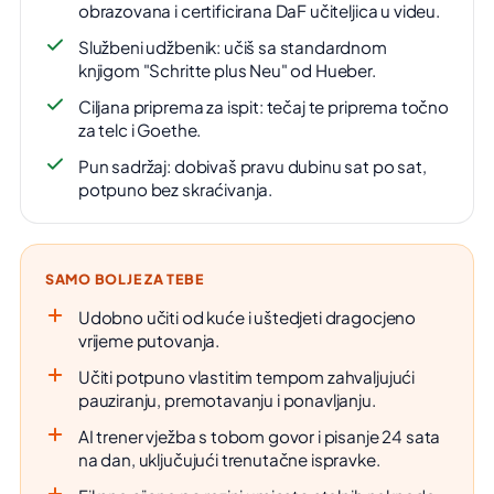
obrazovana i certificirana DaF učiteljica u videu.
Službeni udžbenik: učiš sa standardnom
knjigom "Schritte plus Neu" od Hueber.
Ciljana priprema za ispit: tečaj te priprema točno
za telc i Goethe.
Pun sadržaj: dobivaš pravu dubinu sat po sat,
potpuno bez skraćivanja.
SAMO BOLJE ZA TEBE
Udobno učiti od kuće i uštedjeti dragocjeno
vrijeme putovanja.
Učiti potpuno vlastitim tempom zahvaljujući
pauziranju, premotavanju i ponavljanju.
AI trener vježba s tobom govor i pisanje 24 sata
na dan, uključujući trenutačne ispravke.