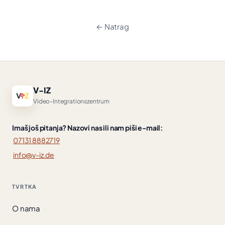
← Natrag
V-IZ
Video-Integrationszentrum
Imaš još pitanja? Nazovi nas ili nam piši e-mail:
07131 8882719
info@v-iz.de
TVRTKA
O nama