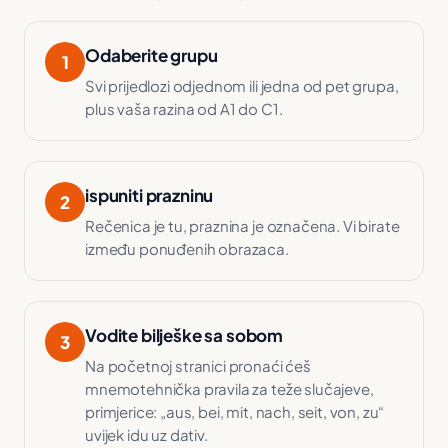
Odaberite grupu
1
Svi prijedlozi odjednom ili jedna od pet grupa,
plus vaša razina od A1 do C1.
ispuniti prazninu
2
Rečenica je tu, praznina je označena. Vi birate
između ponuđenih obrazaca.
Vodite bilješke sa sobom
3
Na početnoj stranici pronaći ćeš
mnemotehnička pravila za teže slučajeve,
primjerice: „aus, bei, mit, nach, seit, von, zu“
uvijek idu uz dativ.