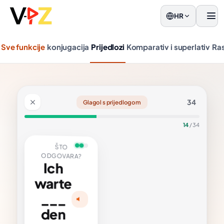
HR
Jelo
Sve funkcije
konjugacija
Prijedlozi
Komparativ i superlativ
Ras
34
Glagol s prijedlogom
14
/ 34
TO
VARA?
Ich
warte
opina
rten
___
uf +
usativ
den