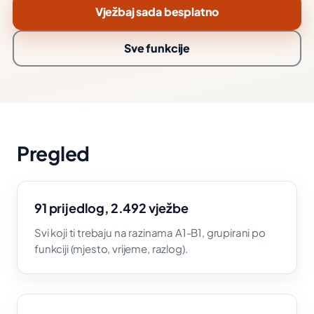
Vježbaj sada besplatno
Sve funkcije
Pregled
91 prijedlog, 2.492 vježbe
Svi koji ti trebaju na razinama A1-B1, grupirani po
funkciji (mjesto, vrijeme, razlog).