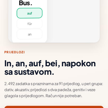
Bus.
aljena
veza
uf
MJER
ür
 warte
t zehn
nuten
f den
an
.
kam
obus
set
PRIJEDLOZI
uta.
In, an, auf, bei, napokon
sa sustavom.
2.492 zadatka s prazninama za 91 prijedlog, u pet grupa:
dativ, akuzativ, prijedlozi s dva padeža, genitiv i veze
glagola s prijedlogom. Račun nije potreban.