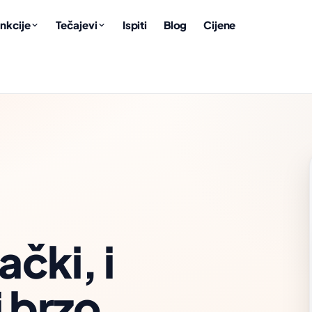
nkcije
Tečajevi
Ispiti
Blog
Cijene
Najava,
čki, i
0:38
SLUŠAJTE I
BIRAJTE
Otopina
 brzo.
Wann
Um
fährt der
14:20