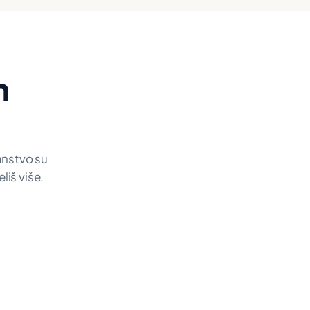
m
janstvo su
liš više.