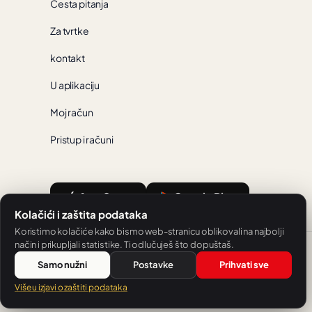
Česta pitanja
Za tvrtke
kontakt
U aplikaciju
Moj račun
Pristup i računi
App Store
Google Play
Kolačići i zaštita podataka
Koristimo kolačiće kako bismo web-stranicu oblikovali na najbolji
način i prikupljali statistike. Ti odlučuješ što dopuštaš.
Hrvatski
Samo nužni
Postavke
Prihvati sve
Usluga koju nudi SH Sprachschule Heilbronn.
Više u izjavi o zaštiti podataka
© 2026 V-IZ