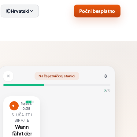
Počni besplatno
Hrvatski
8
Na željezničkoj stanici
3
/ 8