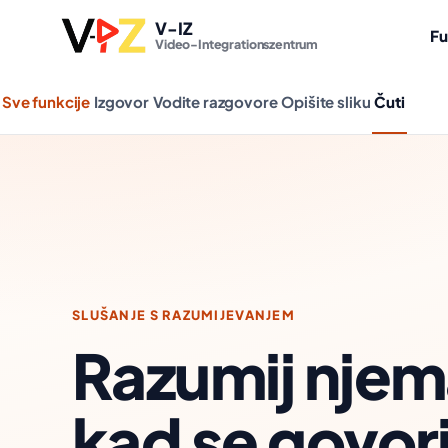
V-IZ
Fu
Video-Integrationszentrum
Sve funkcije
Izgovor
Vodite razgovore
Opišite sliku
Čuti
SLUŠANJE S RAZUMIJEVANJEM
Razumij njema
kad se govori