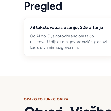
Pregled
78 tekstova za slušanje, 225 pitanja
Od A1 do C1, s gotovim audiom za 66
tekstova. U dijalozima govore različiti glasovi,
kao u stvarnim razgovorima.
OVAKO TO FUNKCIONIRA