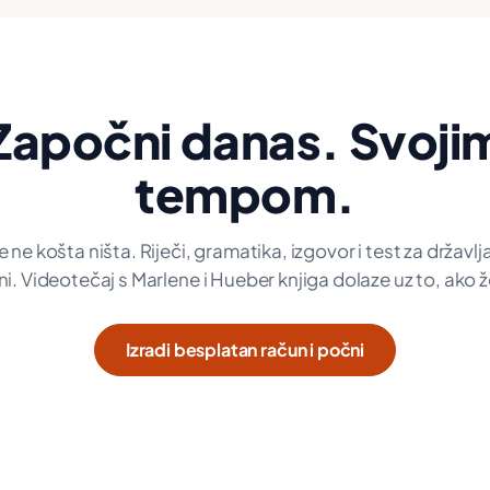
Započni danas. Svoji
tempom.
 ne košta ništa. Riječi, gramatika, izgovor i test za državl
i. Videotečaj s Marlene i Hueber knjiga dolaze uz to, ako že
Izradi besplatan račun i počni