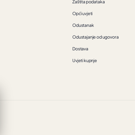
Zaštita podataka
Opći uvjeti
Odustanak
Odustajanje od ugovora
Dostava
Uvjeti kupnje