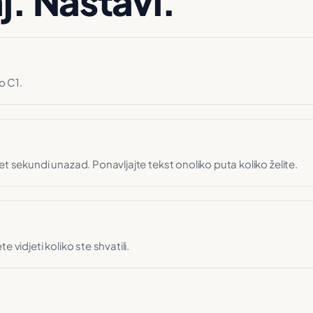
j. Nastavi.
o C1.
et sekundi unazad. Ponavljajte tekst onoliko puta koliko želite.
 vidjeti koliko ste shvatili.