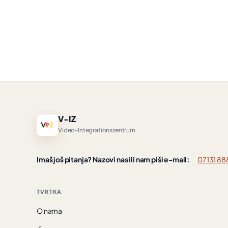
V-IZ
Video-Integrationszentrum
Imaš još pitanja? Nazovi nas ili nam piši e-mail:
07131 88
TVRTKA
O nama