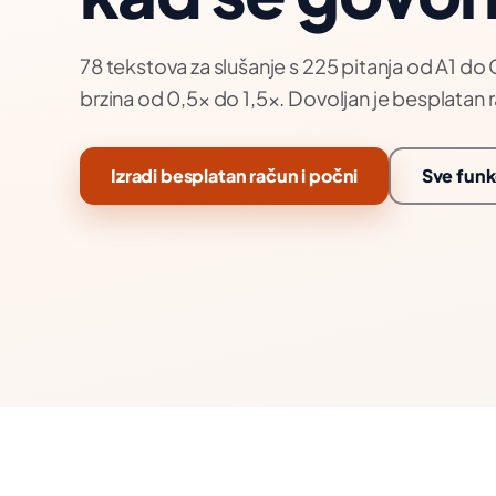
78 tekstova za slušanje s 225 pitanja od A1 do 
brzina od 0,5× do 1,5×. Dovoljan je besplatan 
Izradi besplatan račun i počni
Sve funk