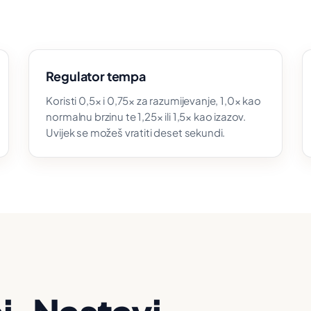
Regulator tempa
Koristi 0,5× i 0,75× za razumijevanje, 1,0× kao
normalnu brzinu te 1,25× ili 1,5× kao izazov.
Uvijek se možeš vratiti deset sekundi.