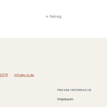
← Natrag
82719
·
info@v-iz.de
PRAVNE INFORMACIJE
Impresum