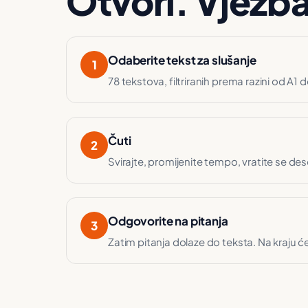
Otvori. Vježba
Odaberite tekst za slušanje
1
78 tekstova, filtriranih prema razini od A1 d
Čuti
2
Svirajte, promijenite tempo, vratite se des
Odgovorite na pitanja
3
Zatim pitanja dolaze do teksta. Na kraju ćete