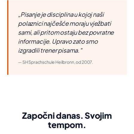
„Pisanje je disciplina u kojoj naši
polaznici najčešće moraju vježbati
sami, ali pritom ostaju bez povratne
informacije. Upravo zato smo
izgradili trener pisama."
— SH Sprachschule Heilbronn, od 2007.
Započni danas. Svojim
tempom.