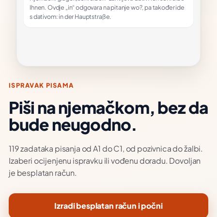
Ihnen. Ovdje „in“ odgovara na pitanje wo?, pa također ide
s dativom: in der Hauptstraße.
ISPRAVAK PISAMA
Piši na njemačkom, bez da
bude neugodno.
119 zadataka pisanja od A1 do C1, od pozivnica do žalbi.
Izaberi ocijenjenu ispravku ili vođenu doradu. Dovoljan
je besplatan račun.
Izradi besplatan račun i počni