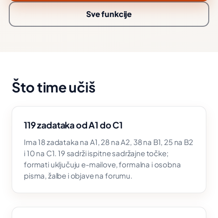
Sve funkcije
Što time učiš
119 zadataka od A1 do C1
Ima 18 zadataka na A1, 28 na A2, 38 na B1, 25 na B2
i 10 na C1. 19 sadrži ispitne sadržajne točke;
formati uključuju e-mailove, formalna i osobna
pisma, žalbe i objave na forumu.