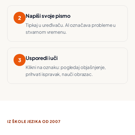
Napiši svoje pismo
2
Tipkaj u uređivaču. AI označava probleme u
stvarnom vremenu.
Usporedi i uči
3
Klikni na oznaku: pogledaj objašnjenje,
prihvati ispravak, nauči obrazac.
IZ ŠKOLE JEZIKA OD 2007