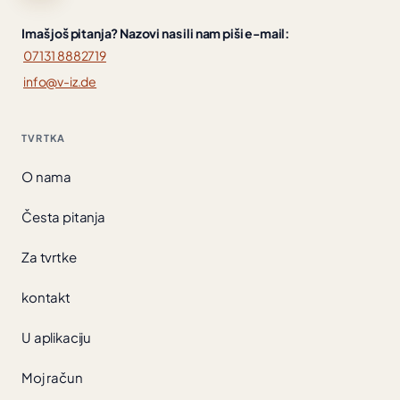
Imaš još pitanja? Nazovi nas ili nam piši e-mail:
07131 8882719
info@v-iz.de
TVRTKA
O nama
Česta pitanja
Za tvrtke
kontakt
U aplikaciju
Moj račun