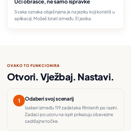
Uči obrasce, ne samo ispravke
Svaka oznaka objašnjena je na jeziku koji koristiš u
aplikaciji. Možeš birati između 31 jezika.
OVAKO TO FUNKCIONIRA
Otvori. Vježbaj. Nastavi.
Odaberi svoj scenarij
1
Izaberi između 119 zadataka filtriranih po razini.
Zadaci po uzoru na ispit prikazuju obavezne
sadržajne točke.