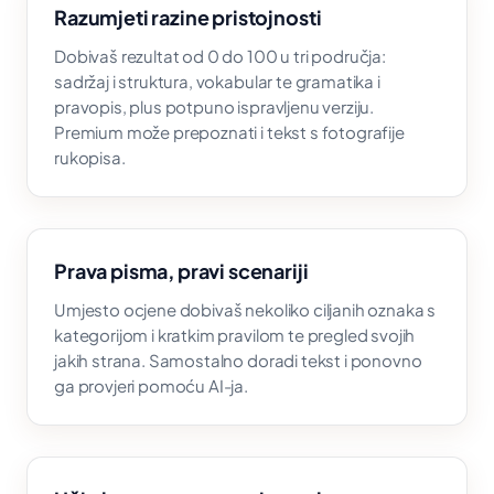
Razumjeti razine pristojnosti
Dobivaš rezultat od 0 do 100 u tri područja:
sadržaj i struktura, vokabular te gramatika i
pravopis, plus potpuno ispravljenu verziju.
Premium može prepoznati i tekst s fotografije
rukopisa.
Prava pisma, pravi scenariji
Umjesto ocjene dobivaš nekoliko ciljanih oznaka s
kategorijom i kratkim pravilom te pregled svojih
jakih strana. Samostalno doradi tekst i ponovno
ga provjeri pomoću AI-ja.