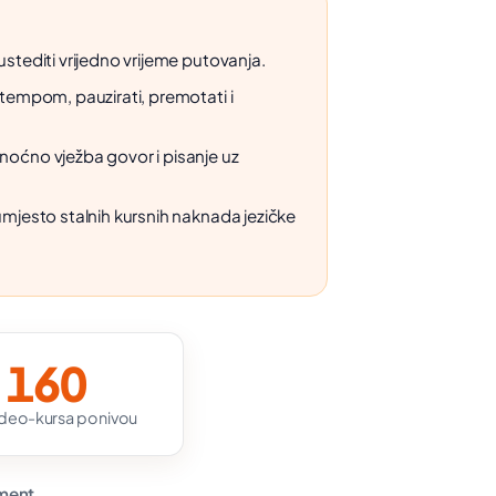
ustediti vrijedno vrijeme putovanja.
 tempom, pauzirati, premotati i
noćno vježba govor i pisanje uz
umjesto stalnih kursnih naknada jezičke
160
ideo-kursa po nivou
iment.