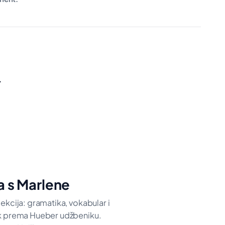
i
a s Marlene
ekcija: gramatika, vokabular i
ak prema Hueber udžbeniku.