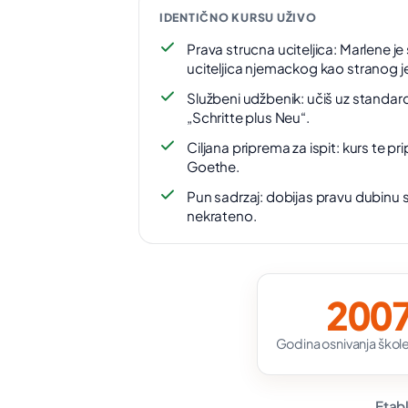
IDENTIČNO KURSU UŽIVO
Prava strucna uciteljica: Marlene je 
uciteljica njemackog kao stranog je
Službeni udžbenik: učiš uz standa
„Schritte plus Neu“.
Ciljana priprema za ispit: kurs te pr
Goethe.
Pun sadrzaj: dobijas pravu dubinu 
nekrateno.
200
Godina osnivanja škole
Etabl