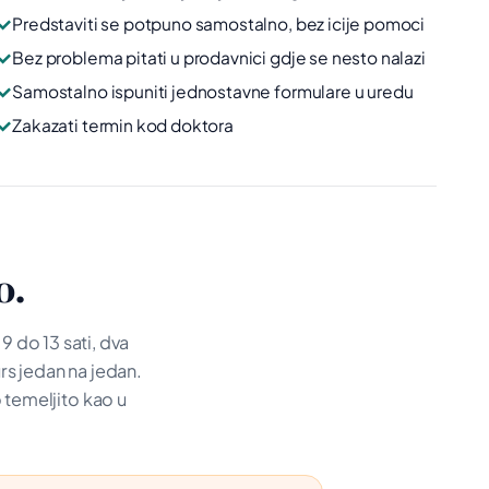
✓
Predstaviti se potpuno samostalno, bez icije pomoci
✓
Bez problema pitati u prodavnici gdje se nesto nalazi
✓
Samostalno ispuniti jednostavne formulare u uredu
✓
Zakazati termin kod doktora
o.
 do 13 sati, dva
rs jedan na jedan.
o temeljito kao u