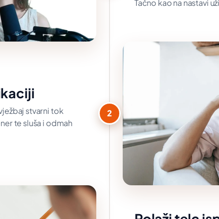
Tačno kao na nastavi už
ikaciji
vježbaj stvarni tok
2
rener te sluša i odmah
Polaži telc isp