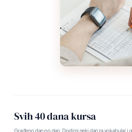
Svih 40 dana kursa
Građeno dan po dan. Dodirni neki dan za vokabular i 