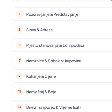
Pozdravljanje & Predstavljanje
1
Slova & Adresa
3
Mjesto stanovanja & Lični podaci
5
Namirnice & Spisak za kupovinu
7
Kuhanje & Cijene
9
Namještaj & Boje
11
Dnevni raspored & Vrijeme (sat)
13