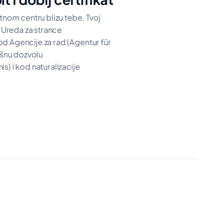
itnom centru blizu tebe. Tvoj
d Ureda za strance
d Agencije za rad (Agentur für
višnu dozvolu
s) i kod naturalizacije