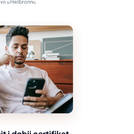
ivo u Heilbronnu.
it i dobij certifikat