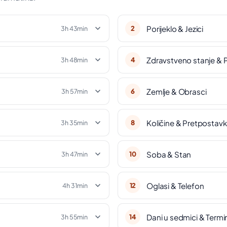
Porijeklo & Jezici
2
3h 43min
Zdravstveno stanje & 
4
3h 48min
Zemlje & Obrasci
6
3h 57min
Količine & Pretpostav
8
3h 35min
Soba & Stan
10
3h 47min
Oglasi & Telefon
12
4h 31min
Dani u sedmici & Termi
14
3h 55min