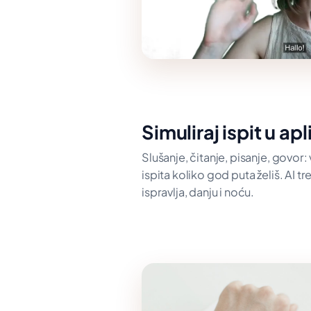
Simuliraj ispit u apl
Slušanje, čitanje, pisanje, govor: 
ispita koliko god puta želiš. AI t
ispravlja, danju i noću.