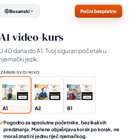
Počni besplatno
Bosanski
A1 video-kurs
U 40 dana do A1. Tvoj siguran početak u
njemački jezik.
IZABERI SVOJ NIVO
A1
A2
B1
✓
Pogodno za apsolutne početnike, bez ikakvih
predznanja. Marlene objašnjava korak po korak, ne
moraš znati ni jednu riječ njemačkog.