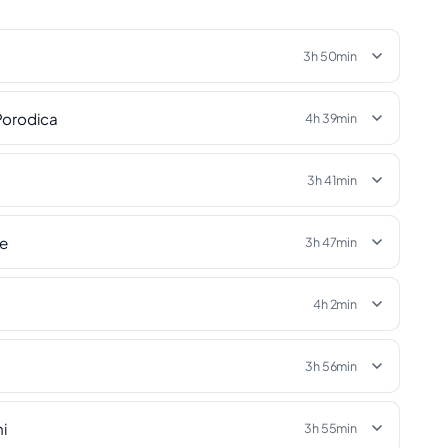
3h 50min
Porodica
4h 39min
3h 41min
ke
3h 47min
4h 2min
3h 56min
ni
3h 55min