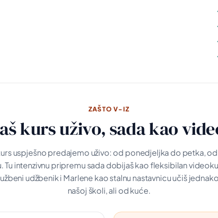
ZAŠTO V-IZ
aš kurs uživo, sada kao vide
urs uspješno predajemo uživo: od ponedjeljka do petka, od 9
 Tu intenzivnu pripremu sada dobijaš kao fleksibilan videoku
 službeni udžbenik i Marlene kao stalnu nastavnicu učiš jednak
našoj školi, ali od kuće.