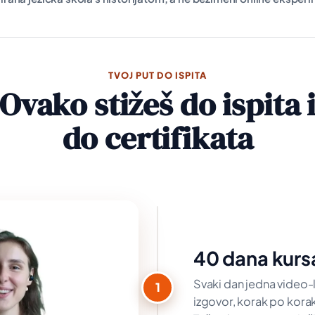
TVOJ PUT DO ISPITA
Ovako stižeš do ispita 
do certifikata
40 dana kurs
Svaki dan jedna video-l
1
izgovor, korak po kor