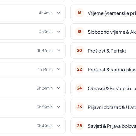
Vrijeme (vremenske pril
16
4h 4min
Slobodno vrijeme & Ak
18
4h 9min
Prošlost & Perfekt
20
3h 46min
Prošlost & Radno isku
22
4h 14min
Obrasci & Postupci u 
24
3h 24min
Prijavni obrazac & Ulaz
26
3h 59min
Savjeti & Prijava bolov
28
3h 49min