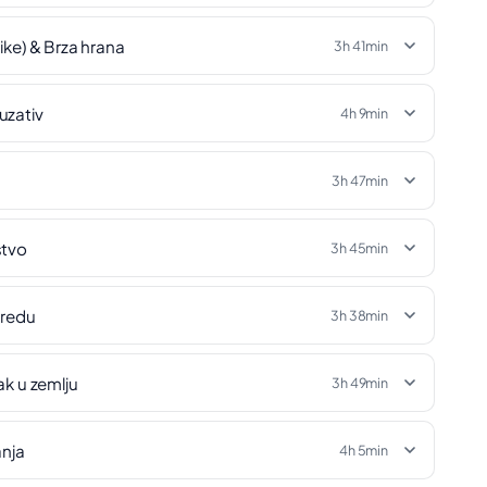
ike) & Brza hrana
3h 41min
uzativ
4h 9min
3h 47min
stvo
3h 45min
uredu
3h 38min
ak u zemlju
3h 49min
anja
4h 5min