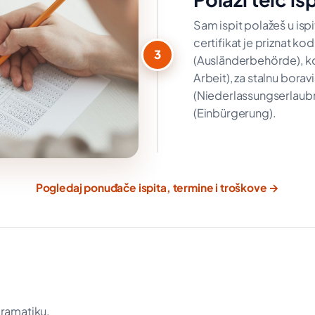
Sam ispit polažeš u isp
certifikat je priznat ko
3
(Ausländerbehörde), ko
Arbeit), za stalnu bora
(Niederlassungserlaubni
(Einbürgerung).
Pogledaj ponuđače ispita, termine i troškove →
gramatiku.