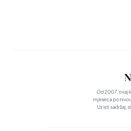
N
Od 2007. ovaj k
mjeseca po nivou.
Uz isti sadržaj,