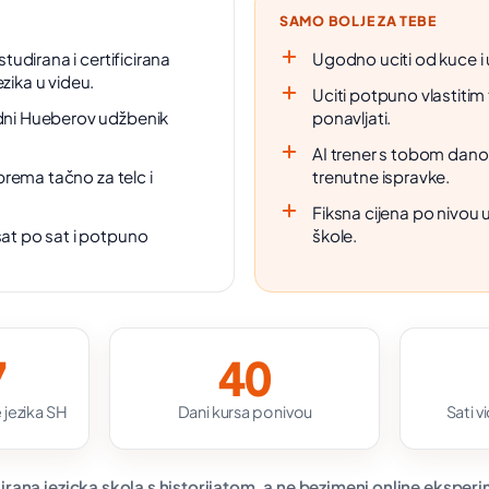
SAMO BOLJE ZA TEBE
studirana i certificirana
Ugodno uciti od kuce i 
zika u videu.
Uciti potpuno vlastitim
rdni Hueberov udžbenik
ponavljati.
AI trener s tobom dano
iprema tačno za telc i
trenutne ispravke.
Fiksna cijena po nivou 
sat po sat i potpuno
škole.
7
40
 jezika SH
Dani kursa po nivou
Sati v
irana jezicka skola s historijatom, a ne bezimeni online eksper