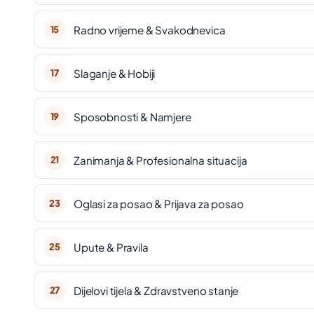
Radno vrijeme & Svakodnevica
15
Slaganje & Hobiji
17
Sposobnosti & Namjere
19
Zanimanja & Profesionalna situacija
21
Oglasi za posao & Prijava za posao
23
Upute & Pravila
25
Dijelovi tijela & Zdravstveno stanje
27