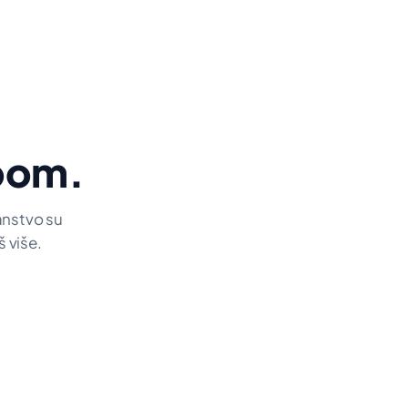
pom.
janstvo su
š više.