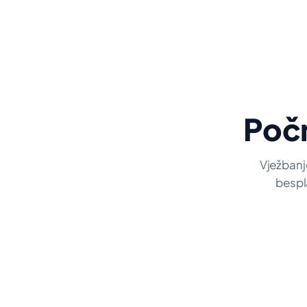
Poč
Vježbanje
bespla