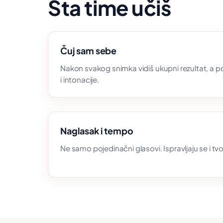
Šta time učiš
Čuj sam sebe
Nakon svakog snimka vidiš ukupni rezultat, a
i intonacije.
Naglasak i tempo
Ne samo pojedinačni glasovi. Ispravljaju se i tv