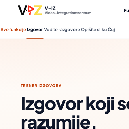
V-IZ
Fu
Video-Integrationszentrum
Sve funkcije
Izgovor
Vodite razgovore
Opišite sliku
Čuj
TRENER IZGOVORA
Izgovor koji s
razumije.