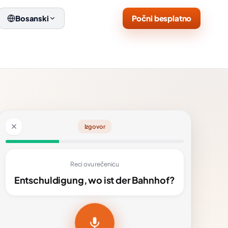
Počni besplatno
Bosanski
Izgovor
Reci ovu rečenicu
Entschuldigung, wo ist der Bahnhof?