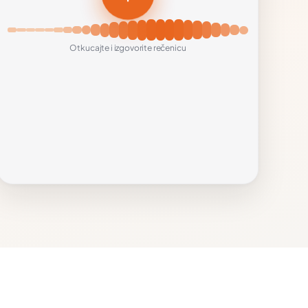
92
Vrlo lako razumjeti
Otkucajte i izgovorite rečenicu
88
95
naglasak
Intonation
Povratna poruka
Izgovor je vrlo jasan. U njemačkoj riječi „Entschuldigung“
naglasak je na trećem slogu: Ent-schul-di-gung.