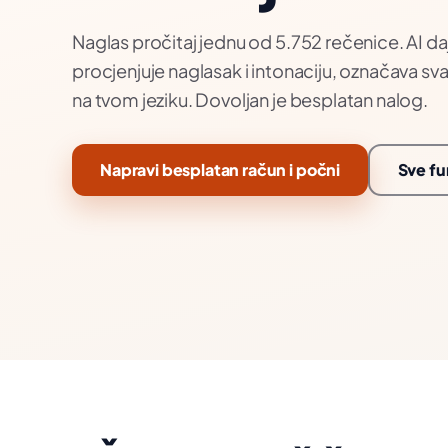
Naglas pročitaj jednu od 5.752 rečenice. AI daj
procjenjuje naglasak i intonaciju, označava sva
na tvom jeziku. Dovoljan je besplatan nalog.
Napravi besplatan račun i počni
Sve fu