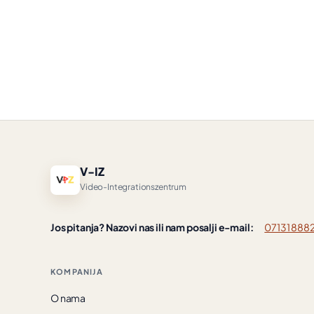
V-IZ
Video-Integrationszentrum
Jos pitanja? Nazovi nas ili nam posalji e-mail:
07131 888
KOMPANIJA
O nama