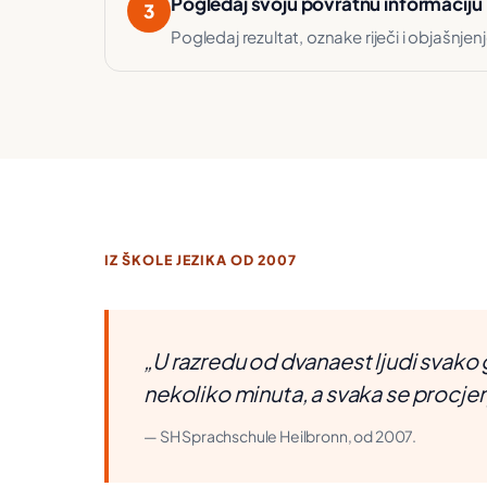
Pogledaj svoju povratnu informaciju
3
Pogledaj rezultat, oznake riječi i objašnjen
IZ ŠKOLE JEZIKA OD 2007
„U razredu od dvanaest ljudi svako 
nekoliko minuta, a svaka se procjen
— SH Sprachschule Heilbronn, od 2007.