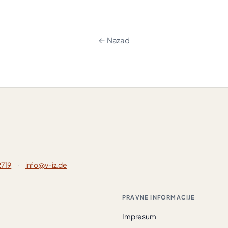
← Nazad
2719
·
info@v-iz.de
PRAVNE INFORMACIJE
Impresum