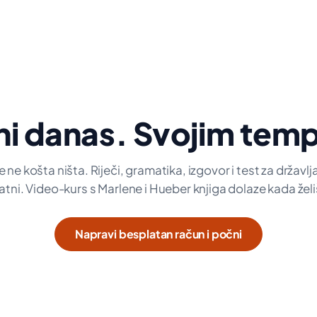
ni danas. Svojim tem
 ne košta ništa. Riječi, gramatika, izgovor i test za državl
tni. Video-kurs s Marlene i Hueber knjiga dolaze kada želi
Napravi besplatan račun i počni