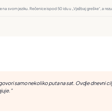
je na svom jeziku. Rečenice ispod 50 idu u „Vježbaj greške“, a rezu
govori samo nekoliko puta na sat. Ovdje dnevni cil
juje."