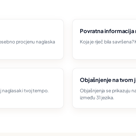
Povratna informacija r
 posebno procjenu naglaska
Koja je riječ bila savršena?
Objašnjenje na tvom j
oj naglasak i tvoj tempo.
Objašnjenja se prikazuju na j
između 31 jezika.