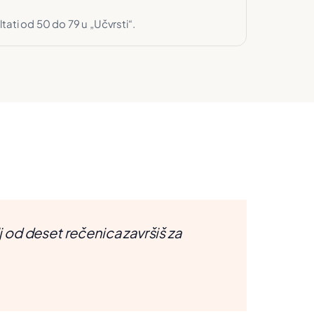
ltati od 50 do 79 u „Učvrsti“.
j od deset rečenica završiš za