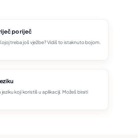
iječ po riječ
 Kojoj treba još vježbe? Vidiš to istaknuto bojom.
eziku
eziku koji koristiš u aplikaciji. Možeš birati