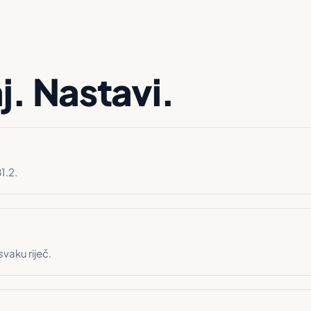
j. Nastavi.
1.2.
vaku riječ.