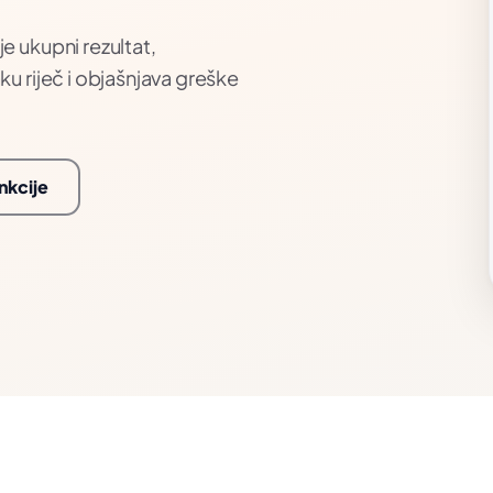
e ukupni rezultat,
ku riječ i objašnjava greške
nkcije