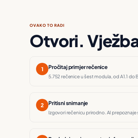
OVAKO TO RADI
Otvori. Vježba
Pročitaj primjer rečenice
1
5.752 rečenice u šest modula, od A1.1 do B
Pritisni snimanje
2
Izgovori rečenicu prirodno. AI prepoznaje s