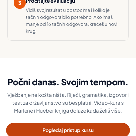
Pročitajte evaluaciju
3
Vidiš svoj rezultat u postocima i koliko je
tačnih odgovora bilo potrebno. Ako imaš
manje od 16 tačnih odgovora, krećeš u novi
krug.
Počni danas. Svojim tempom.
Vježbanje ne košta ništa. Riječi, gramatika, izgovor i
test za državljanstvo su besplatni. Video-kurs s
Marlene i Hueber knjiga dolaze kada želiš više.
Pogledaj pristup kursu