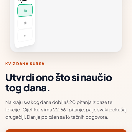
s Neu
.1,
ija 1
MJER
ten
ßen
,
ße
a.
d
KVIZ DANA KURSA
e
Utvrdi ono što si naučio
?
tog dana.
avo,
je
 je
a. A
o se
Na kraju svakog dana dobijaš 20 pitanja iz baze te
lekcije. Cijeli kurs ima 22.661 pitanje, pa je svaki pokušaj
eš?
drugačiji. Dan je položen sa 16 tačnih odgovora.