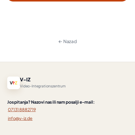
← Nazad
V-IZ
Video-Integrationszentrum
Jos pitanja? Nazovi nas ili nam posalji e-mail:
07131 8882719
info@v-iz.de