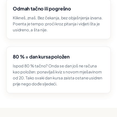
Odmah tačno ili pogrešno
Klikneš, znaš. Bez čekanja, bez objašnjenja izvana.
Poenta je tempo: proći kroz pitanja i vidjeti šta je
usidreno, a šta nije.
80 % = dan kursa položen
Ispod 80 % tačno? Onda se dan još ne računa
kao položen: ponavljaš kviz s novom mješavinom
od 20. Tako svaki dan kursa zaista ostane usidren
prije nego dođe sljedeći.