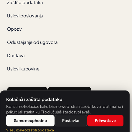
Zaštita podataka
Uslovi poslovanja
Opoziv
Odustajanje od ugovora
Dostava
Uslovi kupovine
App Store
Google Play
Kolačići i zaštita podataka
Koristimo kolačiće kako bismo web-stranicu oblikovali optimalno i
prikupljali statistiku. Ti odlučuješ šta dozvoljavaš.
Samo neophodno
Postavke
Prihvati sve
Ponuda škole SH Sprachschule Heilbronn.
Više u izjavi o zaštiti podataka