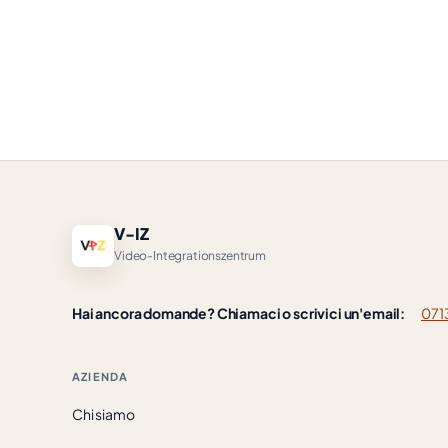
V-IZ
Video-Integrationszentrum
Hai ancora domande? Chiamaci o scrivici un'email:
071
AZIENDA
Chi siamo