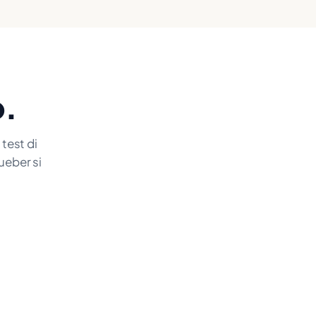
o.
test di
ueber si