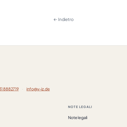
← Indietro
31 8882719
·
info@v-iz.de
NOTE LEGALI
Note legali