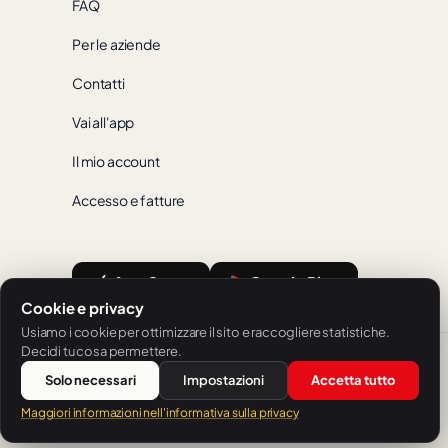
FAQ
Per le aziende
Contatti
Vai all'app
Il mio account
Accesso e fatture
App Store
Google Play
Cookie e privacy
Usiamo i cookie per ottimizzare il sito e raccogliere statistiche.
Decidi tu cosa permettere.
Italiano
Solo necessari
Impostazioni
Accetta tutto
Un'offerta della SH Sprachschule Heilbronn.
Maggiori informazioni nell'informativa sulla privacy
© 2026 V-IZ