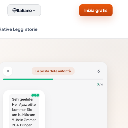
Inizia gratis
Italiano
lative
Leggi storie
6
La posta delle autorità
3
/ 6