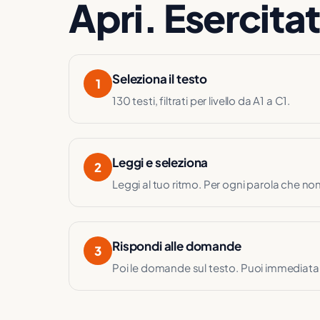
Apri. Esercita
Seleziona il testo
1
130 testi, filtrati per livello da A1 a C1.
Leggi e seleziona
2
Leggi al tuo ritmo. Per ogni parola che no
Rispondi alle domande
3
Poi le domande sul testo. Puoi immediatam