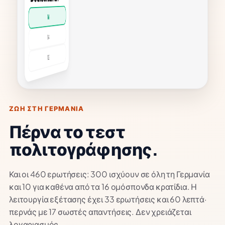
Α
erg
der.
ΖΩΗ ΣΤΗ ΓΕΡΜΑΝΙΑ
Πέρνα το τεστ
πολιτογράφησης.
Και οι 460 ερωτήσεις: 300 ισχύουν σε όλη τη Γερμανία
και 10 για καθένα από τα 16 ομόσπονδα κρατίδια. Η
λειτουργία εξέτασης έχει 33 ερωτήσεις και 60 λεπτά·
περνάς με 17 σωστές απαντήσεις. Δεν χρειάζεται
λογαριασμός.