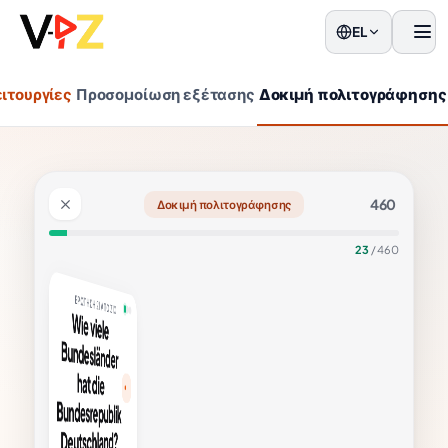
EL
Μεν
ειτουργίες
Προσομοίωση εξέτασης
Δοκιμή πολιτογράφησης
460
Δοκιμή πολιτογράφησης
23
/ 460
ν
d?
η το