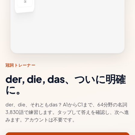
ssel
auf
テー
の上
りま
冠詞トレーナー
der, die, das、ついに明確
に。
der、die、それともdas？ A1からC1まで、64分野の名詞
3,830語で練習します。タップして答えを確認し、次へ進
みます。アカウントは不要です。