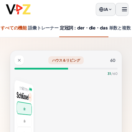
JA
メニ
すべての機能
語彙トレーナー
定冠詞：der・die・das
単数と複数
60
ハウス＆リビング
31
/ 60
？
sel
決
r
ssel
: 鍵