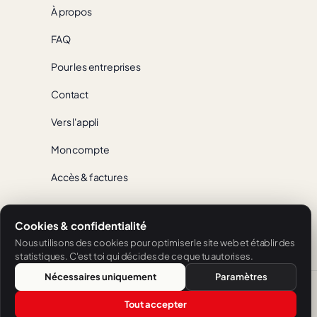
À propos
FAQ
Pour les entreprises
Contact
Vers l'appli
Mon compte
Accès & factures
Cookies & confidentialité
App Store
Google Play
Nous utilisons des cookies pour optimiser le site web et établir des
statistiques. C'est toi qui décides de ce que tu autorises.
Nécessaires uniquement
Paramètres
Français
Tout accepter