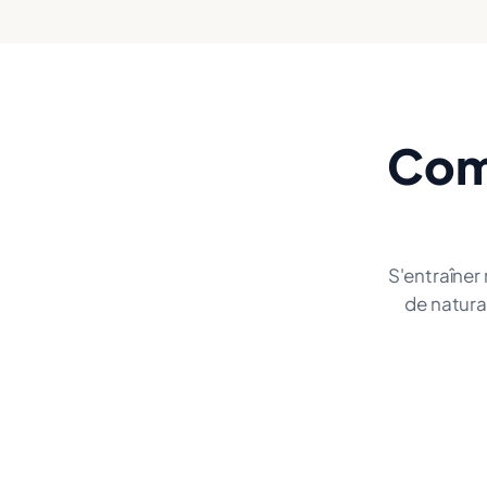
Com
S'entraîner 
de natura