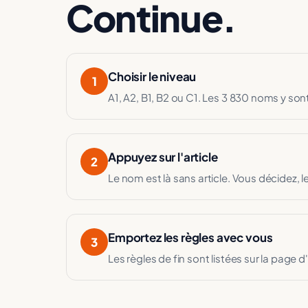
Continue.
Choisir le niveau
1
A1, A2, B1, B2 ou C1. Les 3 830 noms y sont
Appuyez sur l'article
2
Le nom est là sans article. Vous décidez,
Emportez les règles avec vous
3
Les règles de fin sont listées sur la page 