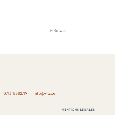
← Retour
07131 8882719
·
info@v-iz.de
MENTIONS LÉGALES