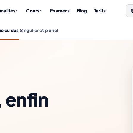
nalités
Cours
Examens
Blog
Tarifs
die ou das
Singulier et pluriel
, enfin
QUEL ARTICLE ?
Schlüssel
Solution
der
der
Schlüssel