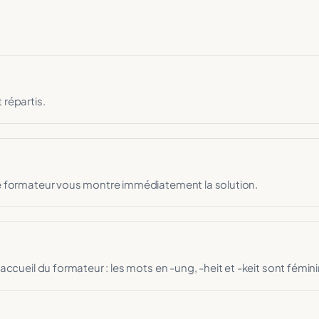
 répartis.
 le formateur vous montre immédiatement la solution.
d'accueil du formateur : les mots en -ung, -heit et -keit sont fémin