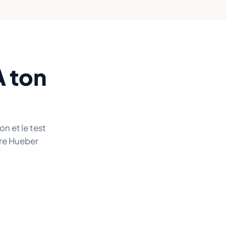
 ton
on et le test
vre Hueber