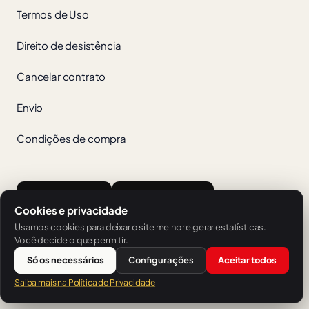
Termos de Uso
Direito de desistência
Cancelar contrato
Envio
Condições de compra
App Store
Google Play
Cookies e privacidade
Usamos cookies para deixar o site melhor e gerar estatísticas.
Você decide o que permitir.
Só os necessários
Configurações
Aceitar todos
Uma oferta da SH Sprachschule Heilbronn.
Saiba mais na Política de Privacidade
© 2026 V-IZ