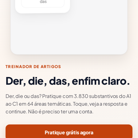
aves
MPLO
m
ch.
have
á na
a.
TREINADOR DE ARTIGOS
Der, die, das, enfim claro.
Der, die ou das? Pratique com 3.830 substantivos do A1
ao C1 em 64 áreas temáticas. Toque, veja a resposta e
continue. Não é preciso ter uma conta.
Pratique grátis agora