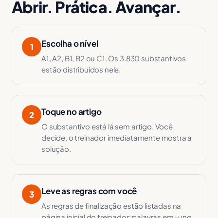
Abrir. Prática. Avançar.
Escolha o nível
1
A1, A2, B1, B2 ou C1. Os 3.830 substantivos
estão distribuídos nele.
Toque no artigo
2
O substantivo está lá sem artigo. Você
decide, o treinador imediatamente mostra a
solução.
Leve as regras com você
3
As regras de finalização estão listadas na
página inicial do treinador: palavras em -ung,