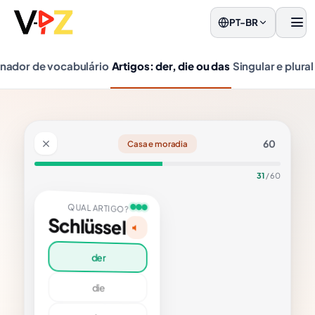
PT-BR
men
inador de vocabulário
Artigos: der, die ou das
Singular e plural
60
Casa e moradia
31
/ 60
GO?
üssel
lução
der
lüssel
ral: as