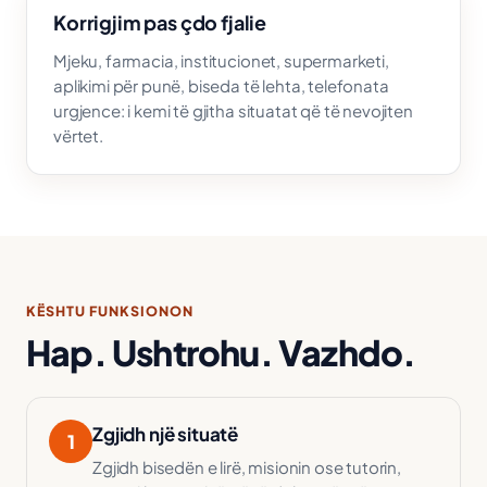
Korrigjim pas çdo fjalie
Mjeku, farmacia, institucionet, supermarketi,
aplikimi për punë, biseda të lehta, telefonata
urgjence: i kemi të gjitha situatat që të nevojiten
vërtet.
KËSHTU FUNKSIONON
Hap. Ushtrohu. Vazhdo.
Zgjidh një situatë
1
Zgjidh bisedën e lirë, misionin ose tutorin,