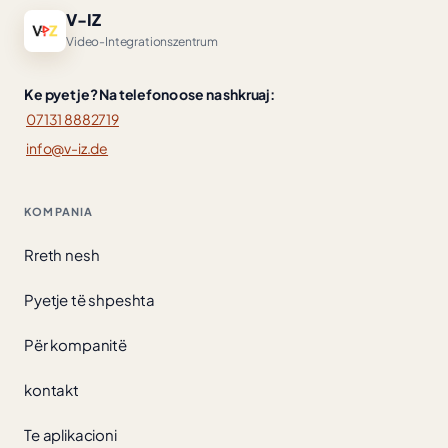
V-IZ
Video-Integrationszentrum
Ke pyetje? Na telefono ose na shkruaj:
07131 8882719
info@v-iz.de
KOMPANIA
Rreth nesh
Pyetje të shpeshta
Për kompanitë
kontakt
Te aplikacioni