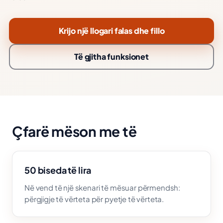
Krijo një llogari falas dhe fillo
Të gjitha funksionet
Çfarë mëson me të
50 biseda të lira
Në vend të një skenari të mësuar përmendsh:
përgjigje të vërteta për pyetje të vërteta.