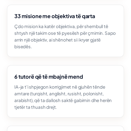
33 misione me objektiva të qarta
Çdo mision ka katër objektiva, për shembull të
shtysh një takim ose të pyesësh për çmimin. Sapo
arrin një objektiv, ai shënohet si i kryer gjatë
bisedës.
6 tutorë që të mbajnë mend
IA-ja t'i shpjegon korrigjimet në gjuhën tënde
amtare (turqisht, anglisht, rusisht, polonisht,
arabisht), që ta dallosh saktë gabimin dhe herën
tjetër ta thuash drejt.