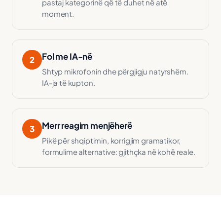
pastaj kategorinë që të duhet në atë
moment.
Fol me IA-në
2
Shtyp mikrofonin dhe përgjigju natyrshëm.
IA-ja të kupton.
Merr reagim menjëherë
3
Pikë për shqiptimin, korrigjim gramatikor,
formulime alternative: gjithçka në kohë reale.