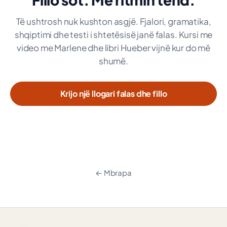
Të ushtrosh nuk kushton asgjë. Fjalori, gramatika,
shqiptimi dhe testi i shtetësisë janë falas. Kursi me
video me Marlene dhe libri Hueber vijnë kur do më
shumë.
Krijo një llogari falas dhe fillo
← Mbrapa