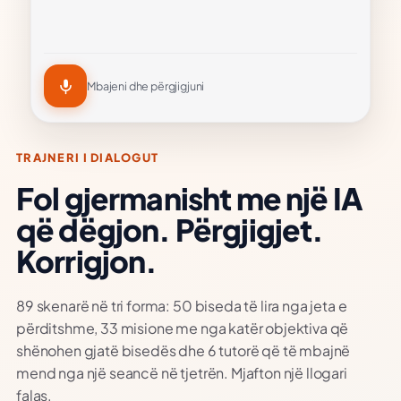
Mbajeni dhe përgjigjuni
TRAJNERI I DIALOGUT
Fol gjermanisht me një IA
që dëgjon. Përgjigjet.
Korrigjon.
89 skenarë në tri forma: 50 biseda të lira nga jeta e
përditshme, 33 misione me nga katër objektiva që
shënohen gjatë bisedës dhe 6 tutorë që të mbajnë
mend nga një seancë në tjetrën. Mjafton një llogari
falas.