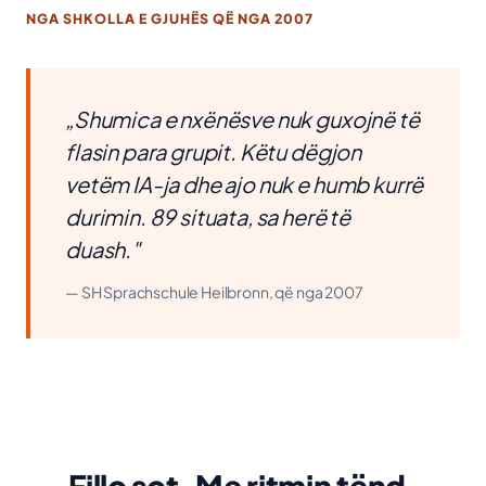
NGA SHKOLLA E GJUHËS QË NGA 2007
„Shumica e nxënësve nuk guxojnë të
flasin para grupit. Këtu dëgjon
vetëm IA-ja dhe ajo nuk e humb kurrë
durimin. 89 situata, sa herë të
duash."
— SH Sprachschule Heilbronn, që nga 2007
Fillo sot. Me ritmin tënd.