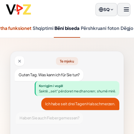
SQ
men
itha funksionet
Shqiptimi
Bëni biseda
Përshkruani foton
Dëgjo
Te mjeku
Guten Tag. Was kann ich für Sie tun?
Korrigjim i vogël
Saktë. „seit“ përdoret me dhanoren; shumë mirë.
Ich habe seit drei Tagen Halsschmerzen.
Haben Sie auch Fieber gemessen?