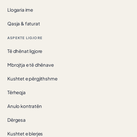
Llogaria ime
Qasja & faturat
ASPEKTE LIGJORE
Të dhënat ligjore
Mbrojtja e të dhënave
Kushtet e përgjithshme
Tërheqja
Anulo kontratën
Dërgesa
Kushtet e blerjes