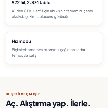
922 fiil, 2.874 tablo
A1'den C1'e. Her fiil için altı kişinin tamamını içeren
eksiksiz çekim tablosunu görürsün.
Hız modu
Biçimleri tamamen otomatik çağırana kadar
tempoyla çalış.
BU ŞEKILDE ÇALIŞIR
Aç. Alıştırma yap. İlerle.