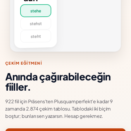
fstehen
rılabilen
ehe
·
ehst
fiil
eht
ÖRNEK
Ich
tehe
eden
orgen
echs
ÇEKİM EĞİTMENİ
um
Anında çağırabileceğin
auf.
Her
abah
ltıda
fiiller.
alkarım.
922 fiil için Präsens'ten Plusquamperfekt'e kadar 9
zamanda 2.874 çekim tablosu. Tablodaki iki biçim
boştur; bunları sen yazarsın. Hesap gerekmez.