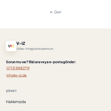
← Geri
V-IZ
Video-Integrationszentrum
Sorun mu var? Bizi ara veya e-posta gönder:
07131 8882719
info@v-iz.de
ŞIRKET
Hakkımızda