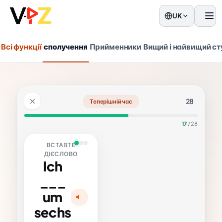
UK
мен
Всі функції
сполучення
Прийменники
Вищий і найвищий ст
28
Теперішній час
17
/ 28
ВСТАВТЕ
ДІЄСЛОВО
Ich
___
Рішення
ch stehe auf
um
aufstehen ·
sechs
ідокремлюване