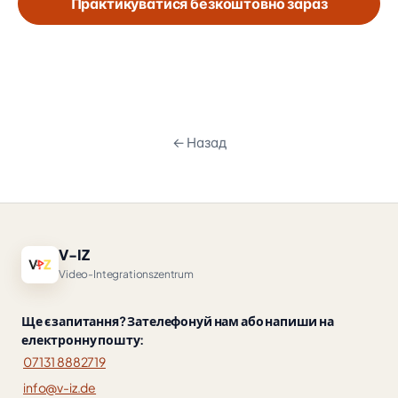
Практикуватися безкоштовно зараз
← Назад
V-IZ
Video-Integrationszentrum
Ще є запитання? Зателефонуй нам або напиши на
електронну пошту:
07131 8882719
info@v-iz.de