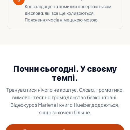
Консолідація та помилки повертають вам
дієслова, які все ще коливаються.
Пояснення часів німецькою мовою.
Почни сьогодні. У своєму
темпі.
Тренуватися нічого не коштує. Слова, граматика,
вимова і тест на громадянство безкоштовні.
Відеокурс з Marlene і книга Hueber додаються,
якщо захочеш більше.