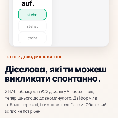
auf.
дієслово
stehe
ПРИКЛАД
Ich stehe jeden
Morgen um
stehst
sechs auf.
Я встаю о
steht
шостій ранку.
ТРЕНЕР ДІЄВІДМІНЮВАННЯ
Дієслова, які ти можеш
викликати спонтанно.
2 874 таблиці для 922 дієслів у 9 часах — від
теперішнього до давноминулого. Дві форми в
таблиці порожні, і ти заповнюєш їх сам. Обліковий
запис не потрібен.