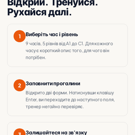
Відкрий. Тренуйся.
Рухайся далі.
Виберіть час і рівень
1
9 часів, 5 рівнів від A1 до C1. Для кожного
часу є короткий опис того, для чого він
потрібен.
Заповнити прогалини
2
Відкрито дві форми. Натиснувши клавішу
Enter, ви переходите до наступного поля,
тренер негайно перевіряє.
Залишайтеся на зв'язку
3