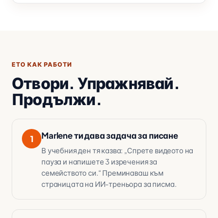
ЕТО КАК РАБОТИ
Отвори. Упражнявай.
Продължи.
Marlene ти дава задача за писане
1
В учебния ден тя казва: „Спрете видеото на
пауза и напишете 3 изречения за
семейството си.“ Преминаваш към
страницата на ИИ-треньора за писма.