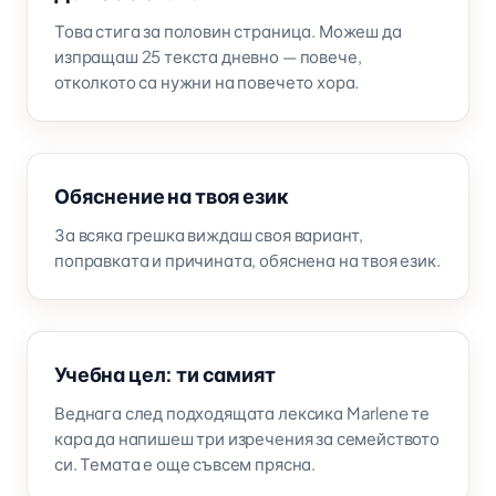
Това стига за половин страница. Можеш да
изпращаш 25 текста дневно — повече,
отколкото са нужни на повечето хора.
Обяснение на твоя език
За всяка грешка виждаш своя вариант,
поправката и причината, обяснена на твоя език.
Учебна цел: ти самият
Веднага след подходящата лексика Marlene те
кара да напишеш три изречения за семейството
си. Темата е още съвсем прясна.