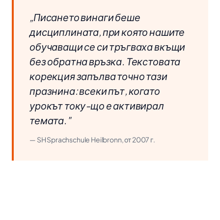
„Писането винаги беше
дисциплината, при която нашите
обучаващи се си тръгваха вкъщи
без обратна връзка. Текстовата
корекция запълва точно тази
празнина: всеки път, когато
урокът току-що е активирал
темата."
— SH Sprachschule Heilbronn, от 2007 г.