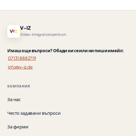
V-IZ
Video-Integrationszentrum
Имаш още въпроси? Обади ни се или ни пиши имейл:
07131 8882719
info@v-iz.de
КОМПАНИЯ
За нас
Често задавани въпроси
За фирми