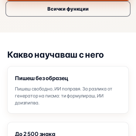
Всички функции
Какво научаваш с него
Пишеш без образец
Пишеш свободно, ИИ поправя. За разлика от
генератор на писма: ти формулираш, ИИ
доизпипва.
До 2 500 знака