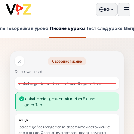
BG
Мен
ene
Говорейки в урока
Писане в урока
Тест след урока
Въп
Свободно писане
Deine Nachricht
Ich habe gestern mit meine Freundin getroffen.
Ich habe mich gestern mit meiner Freundin
getroffen.
защо
„за среща“ се нуждае от възвратното местоимение:
срещнах се. След „с“ има дателен падеж: с моята