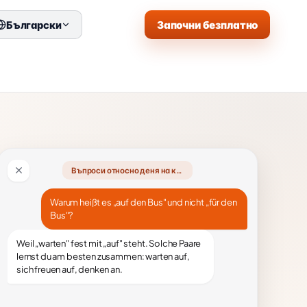
Започни безплатно
Български
Въпроси относно деня на курса
Warum heißt es „auf den Bus" und nicht „für den
Bus"?
Weil „warten" fest mit „auf" steht. Solche Paare
lernst du am besten zusammen: warten auf,
sich freuen auf, denken an.