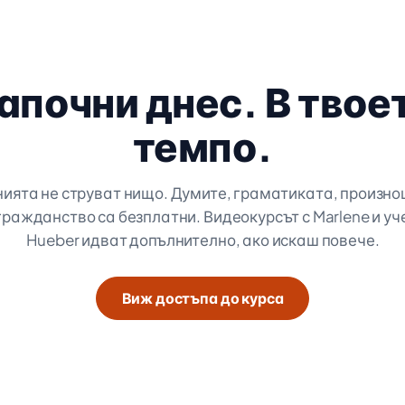
апочни днес. В твое
темпо.
ията не струват нищо. Думите, граматиката, произно
 гражданство са безплатни. Видеокурсът с Marlene и уч
Hueber идват допълнително, ако искаш повече.
Виж достъпа до курса