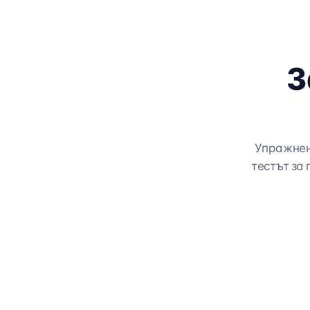
З
Упражнен
тестът за