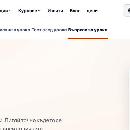
ции
Курсове
Изпити
Блог
цени
исане в урока
Тест след урока
Въпроси за урока
. Питай точно където се
 търси наличните