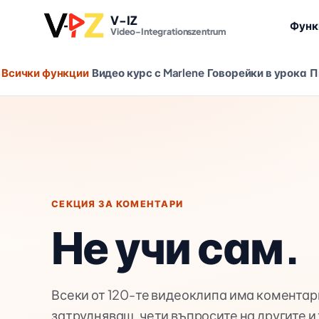
V-IZ
Функ
Video-Integrationszentrum
Всички функции
Видео курс с Marlene
Говорейки в урока
П
СЕКЦИЯ ЗА КОМЕНТАРИ
Не учи сам.
Всеки от 120-те видеоклипа има коментари
затрудняваш, чети въпросите на другите и