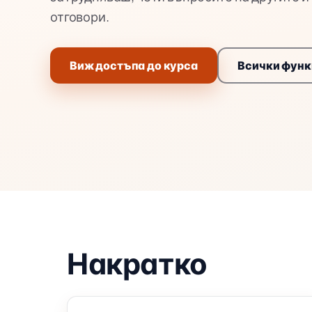
отговори.
Виж достъпа до курса
Всички функ
Накратко