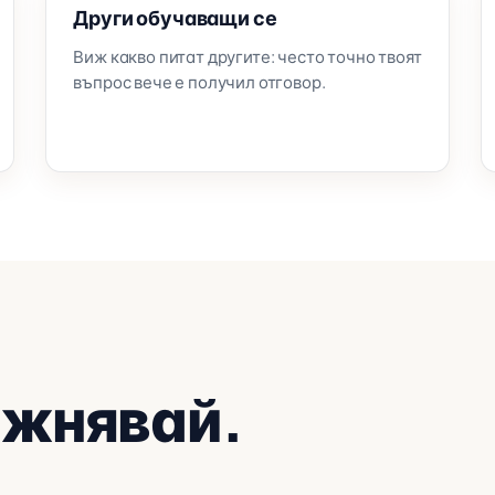
Други обучаващи се
Виж какво питат другите: често точно твоят
въпрос вече е получил отговор.
ажнявай.