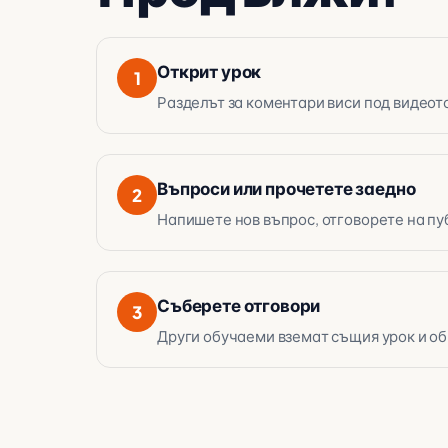
Открит урок
1
Разделът за коментари виси под видеото 
Въпроси или прочетете заедно
2
Напишете нов въпрос, отговорете на пуб
Съберете отговори
3
Други обучаеми вземат същия урок и об