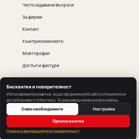
Често задавани въпроси
За фирми
Контакт
Към приложението
Моят профил
Достъп и фактури
Бисквитки и поверителност
App Store
Google Play
Използваме бисквитки, за да оформим уебсайта оптимално и
да събираме статистика. Ти решаваш какво разрешаваш.
Само необходимите
Настройки
Български
Приеми всички
Предложение на SH Sprachschule Heilbronn.
Повече в декларацията за поверителност
© 2026 V-IZ