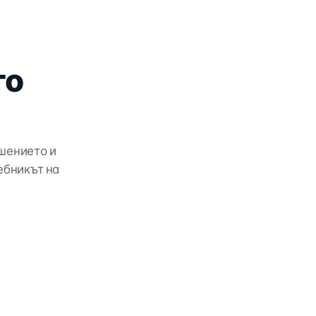
то
шението и
ебникът на