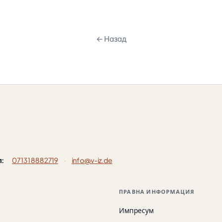
← Назад
л:
07131 8882719
·
info@v-iz.de
ПРАВНА ИНФОРМАЦИЯ
Импресум