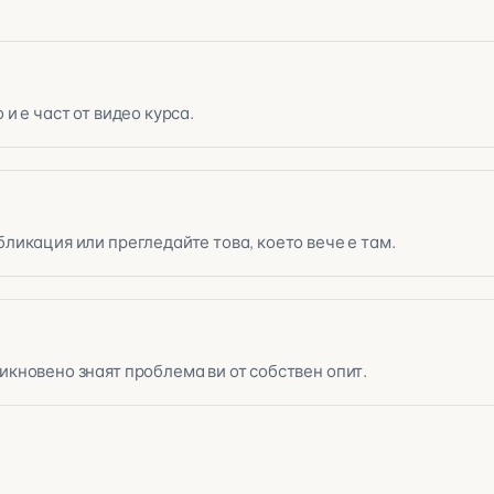
и е част от видео курса.
ликация или прегледайте това, което вече е там.
икновено знаят проблема ви от собствен опит.