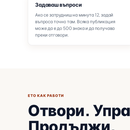
Задаваш въпроси
Ако се затрудниш на минута 12, задай
въпроса точно там. Всяка публикация
може да е до 500 знака и да получава
преки отговори.
ЕТО КАК РАБОТИ
Отвори. Упр
Продължи.