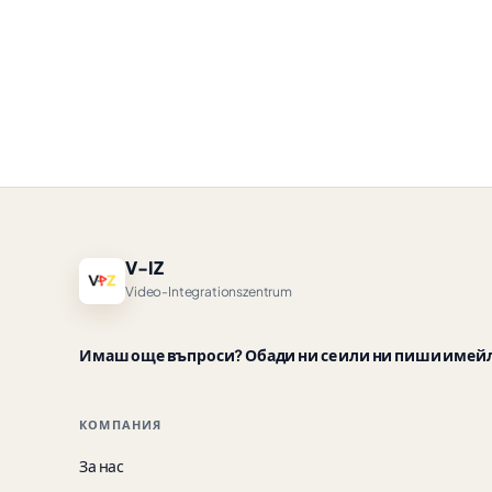
V-IZ
Video-Integrationszentrum
Имаш още въпроси? Обади ни се или ни пиши имей
КОМПАНИЯ
За нас