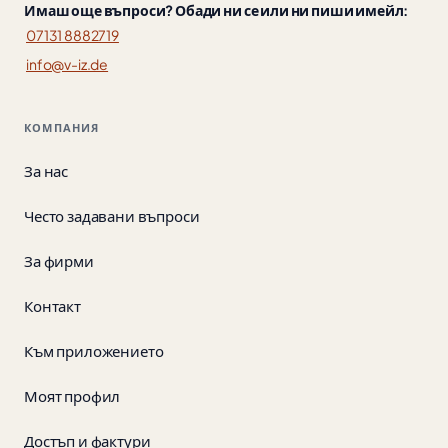
Имаш още въпроси? Обади ни се или ни пиши имейл:
07131 8882719
info@v-iz.de
КОМПАНИЯ
За нас
Често задавани въпроси
За фирми
Контакт
Към приложението
Моят профил
Достъп и фактури