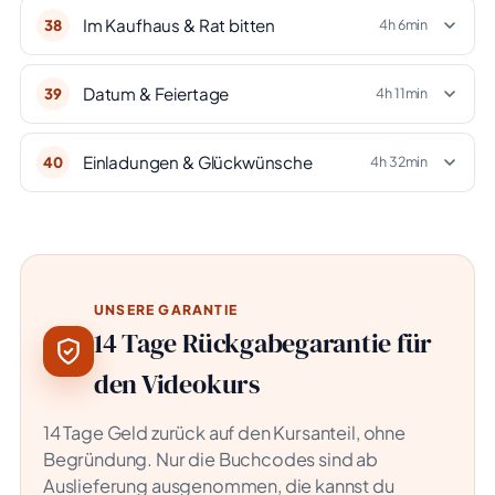
Im Kaufhaus & Rat bitten
38
4h 6min
Datum & Feiertage
39
4h 11min
Einladungen & Glückwünsche
40
4h 32min
UNSERE GARANTIE
14 Tage Rückgabegarantie für
den Videokurs
14 Tage Geld zurück auf den Kursanteil, ohne
Begründung. Nur die Buchcodes sind ab
Auslieferung ausgenommen, die kannst du