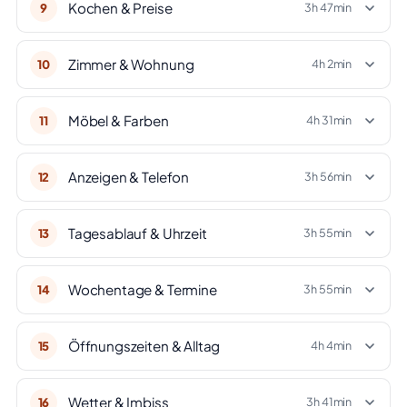
Kochen & Preise
9
3h 47min
Zimmer & Wohnung
10
4h 2min
Möbel & Farben
11
4h 31min
Anzeigen & Telefon
12
3h 56min
Tagesablauf & Uhrzeit
13
3h 55min
Wochentage & Termine
14
3h 55min
Öffnungszeiten & Alltag
15
4h 4min
Wetter & Imbiss
16
3h 41min