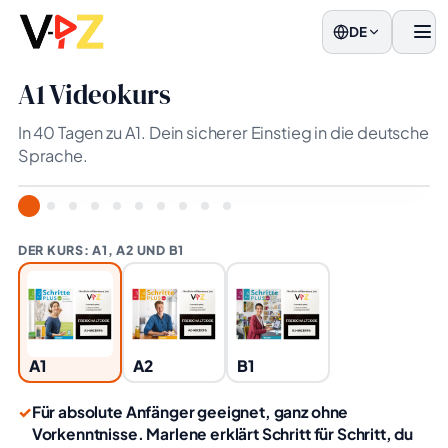
DE
Men
A1 Videokurs
In 40 Tagen zu A1. Dein sicherer Einstieg in die deutsche
Sprache.
DER KURS: A1, A2 UND B1
A1
A2
B1
✓
Für absolute Anfänger geeignet, ganz ohne
Vorkenntnisse. Marlene erklärt Schritt für Schritt, du