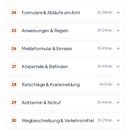
Formulare & Abläufe am Amt
24
3h 38min
Anweisungen & Regeln
25
3h 59min
Meldeformular & Einreise
26
3h 49min
Körperteile & Befinden
27
3h 49min
Ratschläge & Krankmeldung
28
4h 5min
Arzttermin & Notruf
29
3h 44min
Wegbeschreibung & Verkehrsmittel
30
3h 29min