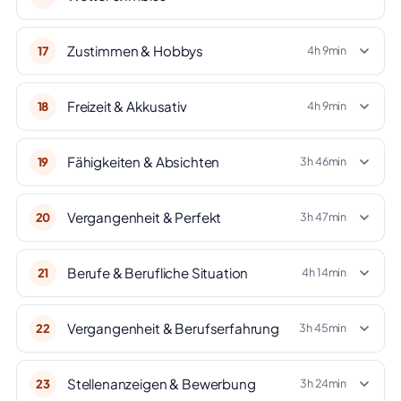
Zustimmen & Hobbys
17
4h 9min
Freizeit & Akkusativ
18
4h 9min
Fähigkeiten & Absichten
19
3h 46min
Vergangenheit & Perfekt
20
3h 47min
Berufe & Berufliche Situation
21
4h 14min
Vergangenheit & Berufserfahrung
22
3h 45min
Stellenanzeigen & Bewerbung
23
3h 24min