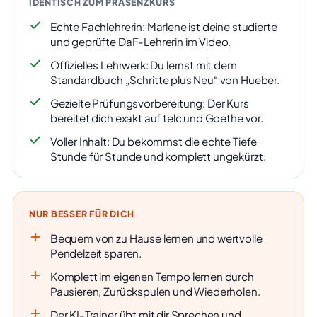
IDENTISCH ZUM PRÄSENZKURS
Echte Fachlehrerin: Marlene ist deine studierte
und geprüfte DaF-Lehrerin im Video.
Offizielles Lehrwerk: Du lernst mit dem
Standardbuch „Schritte plus Neu“ von Hueber.
Gezielte Prüfungsvorbereitung: Der Kurs
bereitet dich exakt auf telc und Goethe vor.
Voller Inhalt: Du bekommst die echte Tiefe
Stunde für Stunde und komplett ungekürzt.
NUR BESSER FÜR DICH
Bequem von zu Hause lernen und wertvolle
Pendelzeit sparen.
Komplett im eigenen Tempo lernen durch
Pausieren, Zurückspulen und Wiederholen.
Der KI-Trainer übt mit dir Sprechen und