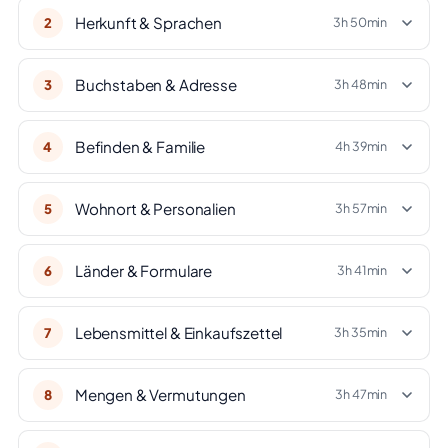
Herkunft & Sprachen
2
3h 50min
Buchstaben & Adresse
3
3h 48min
Befinden & Familie
4
4h 39min
Wohnort & Personalien
5
3h 57min
Länder & Formulare
6
3h 41min
Lebensmittel & Einkaufszettel
7
3h 35min
Mengen & Vermutungen
8
3h 47min