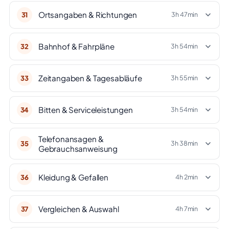
Ortsangaben & Richtungen
31
3h 47min
Bahnhof & Fahrpläne
32
3h 54min
Zeitangaben & Tagesabläufe
33
3h 55min
Bitten & Serviceleistungen
34
3h 54min
Telefonansagen &
35
3h 38min
Gebrauchsanweisung
Kleidung & Gefallen
36
4h 2min
Vergleichen & Auswahl
37
4h 7min