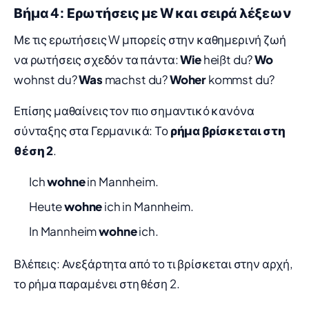
Βήμα 4: Ερωτήσεις με W και σειρά λέξεων
Με τις ερωτήσεις W μπορείς στην καθημερινή ζωή
να ρωτήσεις σχεδόν τα πάντα:
Wie
heißt du?
Wo
wohnst du?
Was
machst du?
Woher
kommst du?
Επίσης μαθαίνεις τον πιο σημαντικό κανόνα
σύνταξης στα Γερμανικά: Το
ρήμα βρίσκεται στη
θέση 2
.
Ich
wohne
in Mannheim.
Heute
wohne
ich in Mannheim.
In Mannheim
wohne
ich.
Βλέπεις: Ανεξάρτητα από το τι βρίσκεται στην αρχή,
το ρήμα παραμένει στη θέση 2.