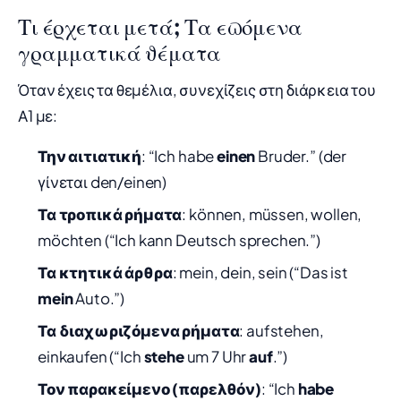
Τι έρχεται μετά; Τα επόμενα
γραμματικά θέματα
Όταν έχεις τα θεμέλια, συνεχίζεις στη διάρκεια του
Α1 με:
Την αιτιατική
: “Ich habe
einen
Bruder.” (der
γίνεται den/einen)
Τα τροπικά ρήματα
: können, müssen, wollen,
möchten (“Ich kann Deutsch sprechen.”)
Τα κτητικά άρθρα
: mein, dein, sein (“Das ist
mein
Auto.”)
Τα διαχωριζόμενα ρήματα
: aufstehen,
einkaufen (“Ich
stehe
um 7 Uhr
auf
.”)
Τον παρακείμενο (παρελθόν)
: “Ich
habe