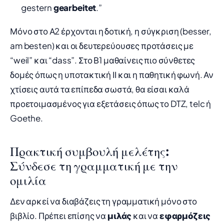
gestern
gearbeitet
.”
Μόνο στο Α2 έρχονται η δοτική, η σύγκριση (besser,
am besten) και οι δευτερεύουσες προτάσεις με
“weil” και “dass”. Στο Β1 μαθαίνεις πιο σύνθετες
δομές όπως η υποτακτική ΙΙ και η παθητική φωνή. Αν
χτίσεις αυτά τα επίπεδα σωστά, θα είσαι καλά
προετοιμασμένος για εξετάσεις όπως το DTZ, telc ή
Goethe.
Πρακτική συμβουλή μελέτης:
Σύνδεσε τη γραμματική με την
ομιλία
Δεν αρκεί να διαβάζεις τη γραμματική μόνο στο
βιβλίο. Πρέπει επίσης να
μιλάς
και να
εφαρμόζεις