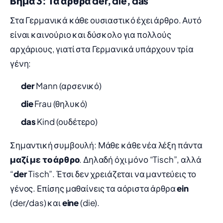
Βήμα 3: Τα άρθρα der, die, das
Στα Γερμανικά κάθε ουσιαστικό έχει άρθρο. Αυτό
είναι καινούριο και δύσκολο για πολλούς
αρχάριους, γιατί στα Γερμανικά υπάρχουν τρία
γένη:
der
Mann (αρσενικό)
die
Frau (θηλυκό)
das
Kind (ουδέτερο)
Σημαντική συμβουλή: Μάθε κάθε νέα λέξη πάντα
μαζί με το άρθρο
. Δηλαδή όχι μόνο “Tisch”, αλλά
“
der
Tisch”. Έτσι δεν χρειάζεται να μαντεύεις το
γένος. Επίσης μαθαίνεις τα αόριστα άρθρα
ein
(der/das) και
eine
(die).