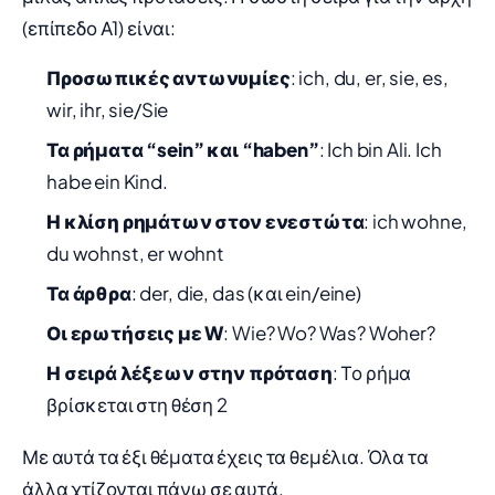
(επίπεδο Α1) είναι:
Προσωπικές αντωνυμίες
: ich, du, er, sie, es,
wir, ihr, sie/Sie
Τα ρήματα “sein” και “haben”
: Ich bin Ali. Ich
habe ein Kind.
Η κλίση ρημάτων στον ενεστώτα
: ich wohne,
du wohnst, er wohnt
Τα άρθρα
: der, die, das (και ein/eine)
Οι ερωτήσεις με W
: Wie? Wo? Was? Woher?
Η σειρά λέξεων στην πρόταση
: Το ρήμα
βρίσκεται στη θέση 2
Με αυτά τα έξι θέματα έχεις τα θεμέλια. Όλα τα
άλλα χτίζονται πάνω σε αυτά.