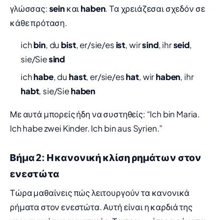
γλώσσας:
sein
και
haben
. Τα χρειάζεσαι σχεδόν σε
κάθε πρόταση.
ich
bin
, du
bist
, er/sie/es
ist
, wir
sind
, ihr
seid
,
sie/Sie
sind
ich
habe
, du
hast
, er/sie/es
hat
, wir
haben
, ihr
habt
, sie/Sie
haben
Με αυτά μπορείς ήδη να συστηθείς: “Ich bin Maria.
Ich habe zwei Kinder. Ich bin aus Syrien.”
Βήμα 2: Η κανονική κλίση ρημάτων στον
ενεστώτα
Τώρα μαθαίνεις πώς λειτουργούν τα κανονικά
ρήματα στον ενεστώτα. Αυτή είναι η καρδιά της