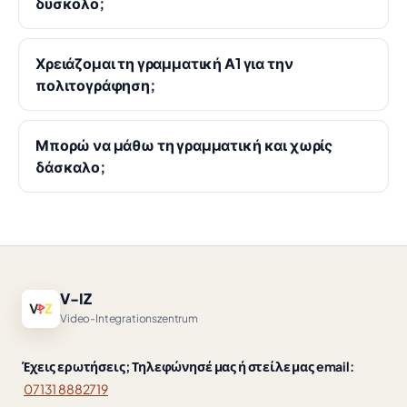
δύσκολο;
Χρειάζομαι τη γραμματική Α1 για την
πολιτογράφηση;
Μπορώ να μάθω τη γραμματική και χωρίς
δάσκαλο;
V-IZ
Video-Integrationszentrum
Έχεις ερωτήσεις; Τηλεφώνησέ μας ή στείλε μας email:
07131 8882719