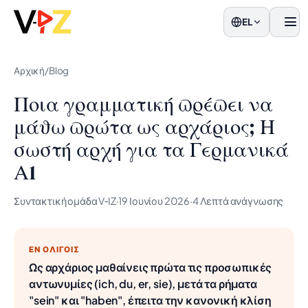
EL
Μεν
Αρχική
/
Blog
Ποια γραμματική πρέπει να
μάθω πρώτα ως αρχάριος; Η
σωστή αρχή για τα Γερμανικά
Α1
Συντακτική ομάδα V‑IZ
·
19 Ιουνίου 2026
·
4 Λεπτά ανάγνωσης
ΕΝ ΟΛΊΓΟΙΣ
Ως αρχάριος μαθαίνεις πρώτα τις προσωπικές
αντωνυμίες (ich, du, er, sie), μετά τα ρήματα
"sein" και "haben", έπειτα την κανονική κλίση