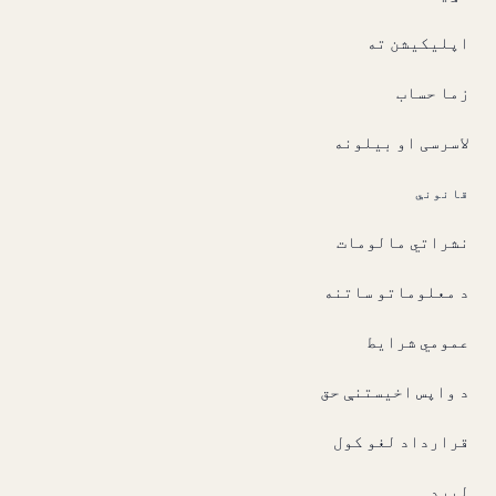
اپلیکیشن ته
زما حساب
لاسرسی او بیلونه
قانوني
نشراتي مالومات
د معلوماتو ساتنه
عمومي شرایط
د واپس اخیستنې حق
قرارداد لغو کول
لیږد