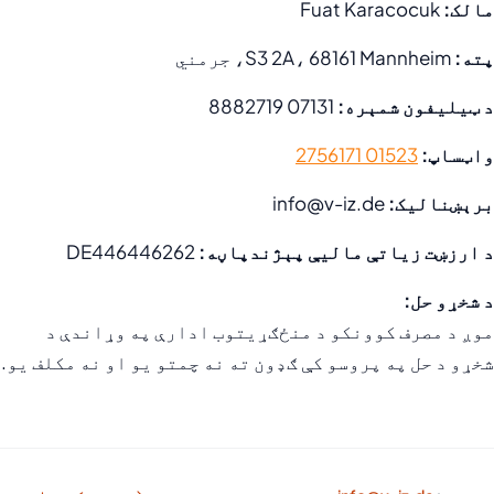
مالک:
Fuat Karacocuk
پته:
S3 2A، 68161 Mannheim، جرمني
د ټیلیفون شمېره:
07131 8882719
واټساپ:
01523 2756171
برېښنالیک:
info@v-iz.de
د ارزښت زیاتې مالیې پېژندپاڼه:
DE446446262
د شخړو حل:
موږ د مصرف کوونکو د منځګړیتوب ادارې په وړاندې د
شخړو د حل په پروسو کې ګډون ته نه چمتو یو او نه مکلف یو.