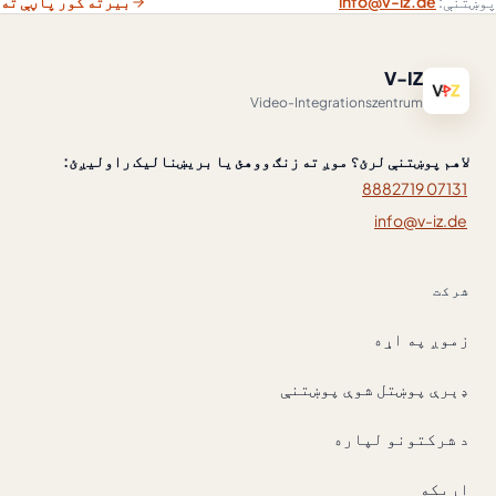
پوښتنې:
info@v-iz.de
بیرته کور پاڼې ته
V-IZ
Video-Integrationszentrum
لاهم پوښتنې لرئ؟ موږ ته زنګ ووهئ یا بریښنالیک راولیږئ:
07131 8882719
info@v-iz.de
شرکت
زموږ په اړه
ډېرې پوښتل شوې پوښتنې
د شرکتونو لپاره
اړیکه