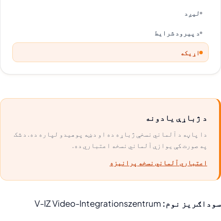
لیږد
د پیرود شرایط
اړیکه
د ژباړې یادونه
دا پاڼه د آلماني نسخې ژباړه ده او د ښه پوهیدو لپاره ده. د شک
په صورت کې یوازې آلماني نسخه اعتباري ده.
اعتباري آلماني نسخه پرانیزه
سوداګریز نوم:
V-IZ Video-Integrationszentrum