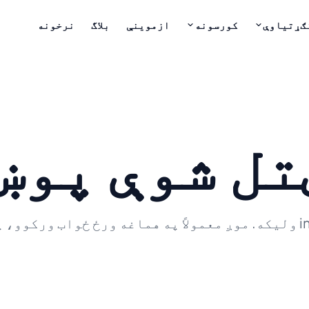
ګړتیاوې
کورسونه
ازموینې
بلاگ
نرخونه
تل شوې پوښ
ستا پوښتنه نشته؟ موږ ته په info@v-iz.de ولیکه. موږ معمولاً په هماغه ورځ ځواب ورکوو،