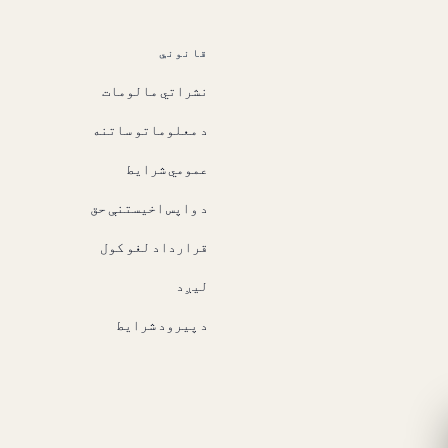
قانوني
نشراتي مالومات
د معلوماتو ساتنه
عمومي شرایط
د واپس اخیستنې حق
قرارداد لغو کول
لیږد
د پیرود شرایط