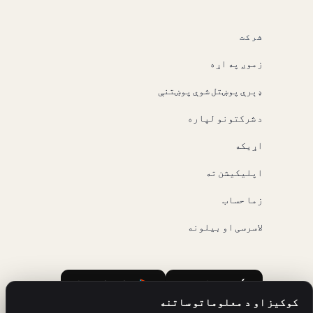
شرکت
زموږ په اړه
ډېرې پوښتل شوې پوښتنې
د شرکتونو لپاره
اړیکه
اپلیکیشن ته
زما حساب
لاسرسی او بیلونه
Google Play
App Store
کوکیز او د معلوماتو ساتنه