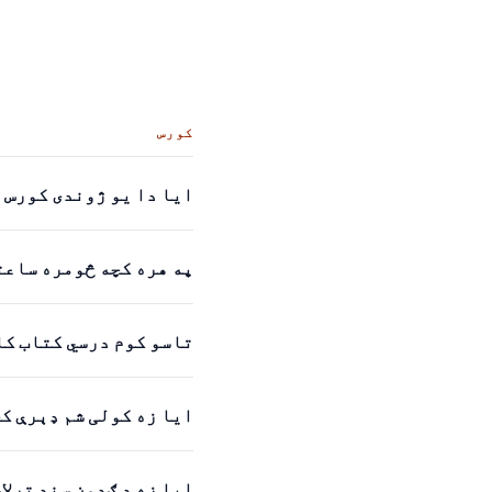
کورس
ایا دا یو ژوندی کورس 
په هره کچه څومره ساعت
تاسو کوم درسي کتاب ک
ایا زه کولی شم ډېرې ک
ایا زه د ګډون سند ترلا