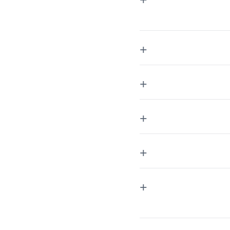
+
+
+
+
+