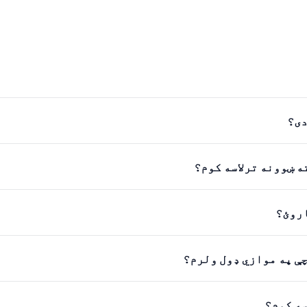
دی؟
ه ښوونه ترلاسه کوم؟
اروئ؟
چې په موازي ډول ولرم؟
سه کوم؟