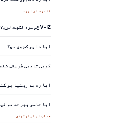
تادیه او لیږد
V-IZ څومره لګښت لري؟
ایا دا یو ګډون دی؟
کومې تادیې طریقې شته
ایا زه په رښتیا یو کتا
ایا تاسو بهر ته هم لی
حساب او اپلیکیشن