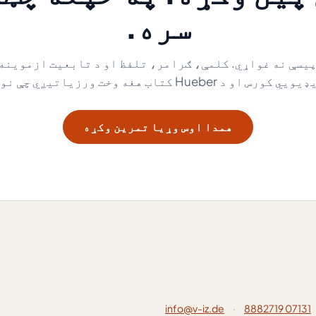
سره.
یسې نه غواړي. کلمې، ګرامر، تلفظ او د تابعیت ازموینه 
همدا اوس وړیا تمرین وکړه
info@v-iz.de
·
07131 8882719