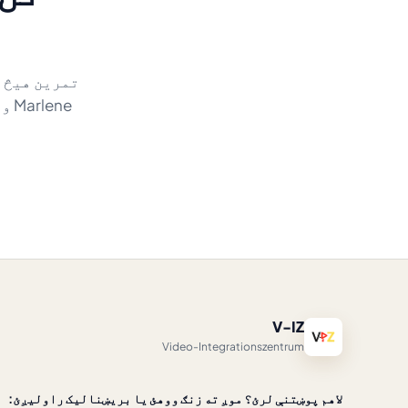
تمرین هیڅ پ
Marlene ویډیویي کورس او د Hueber کتاب هغه وخت ورزیاتیږي چې نور وغواړې.
V-IZ
Video-Integrationszentrum
لاهم پوښتنې لرئ؟ موږ ته زنګ ووهئ یا بریښنالیک راولیږئ: