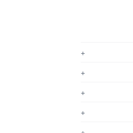
+
+
+
+
+