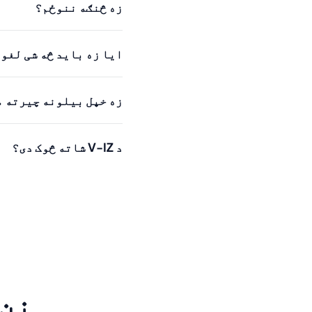
زه څنګه ننوځم؟
ایا زه باید څه شی لغو
زه خپل بیلونه چیرته 
د V-IZ شاته څوک دی؟
نن 