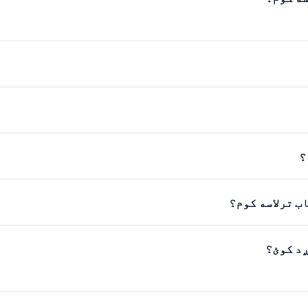
؟
ب ترلاسه کوم؟
ږد کوئ؟