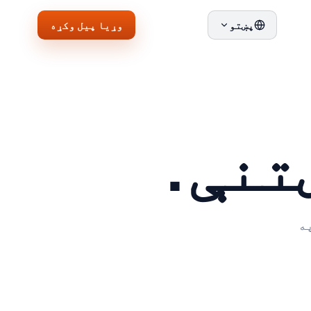
وړیا پیل وکړه
پښتو
تنې.
 په