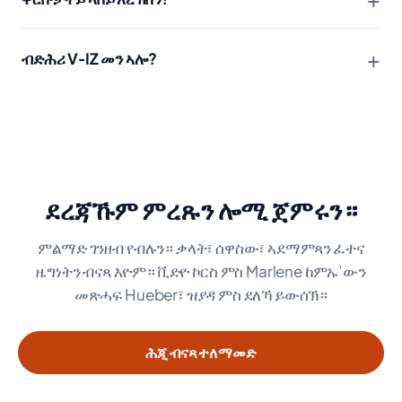
+
ብድሕሪ V‑IZ መን ኣሎ?
ደረጃኹም ምረጹን ሎሚ ጀምሩን።
ምልማድ ገንዘብ የብሉን። ቃላት፣ ሰዋስው፣ ኣደማምጻን ፈተና
ዜግነትን ብናጻ እዮም። ቪድዮ ኮርስ ምስ Marlene ከምኡ’ውን
መጽሓፍ Hueber፣ ዝያዳ ምስ ደለኻ ይውሰኽ።
ሕጂ ብናጻ ተለማመድ