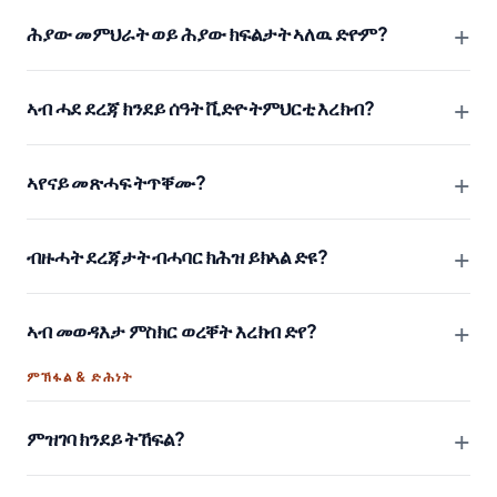
+
ሕያው መምህራት ወይ ሕያው ክፍልታት ኣለዉ ድዮም?
+
ኣብ ሓደ ደረጃ ክንደይ ሰዓት ቪድዮ ትምህርቲ እረክብ?
+
ኣየናይ መጽሓፍ ትጥቐሙ?
+
ብዙሓት ደረጃታት ብሓባር ክሕዝ ይክኣል ድዩ?
+
ኣብ መወዳእታ ምስክር ወረቐት እረክብ ድየ?
ምኽፋል & ድሕነት
+
ምዝገባ ክንደይ ትኸፍል?