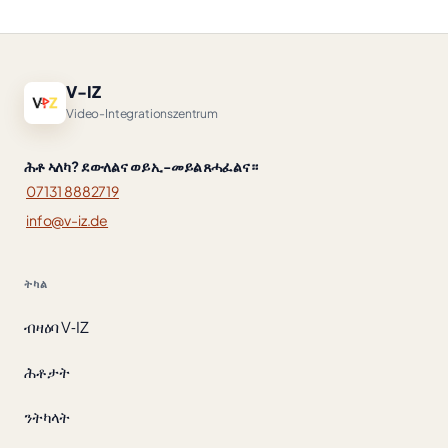
V-IZ
Video-Integrationszentrum
ሕቶ ኣለካ? ደውለልና ወይ ኢ-መይል ጸሓፈልና።
07131 8882719
info@v-iz.de
ትካል
ብዛዕባ V‑IZ
ሕቶታት
ንትካላት