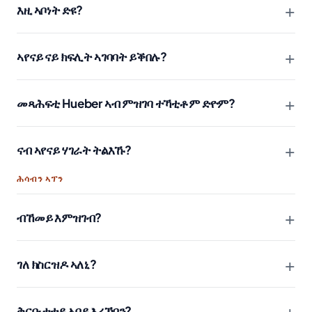
+
እዚ ኣቦነት ድዩ?
+
ኣየናይ ናይ ክፍሊት ኣገባባት ይቕበሉ?
+
መጻሕፍቲ Hueber ኣብ ምዝገባ ተኻቲቶም ድዮም?
+
ናብ ኣየናይ ሃገራት ትልእኹ?
ሕሳብን ኣፕን
+
ብኸመይ እምዝገብ?
+
ገለ ክስርዝዶ ኣለኒ?
+
ቅርቡታተይ ኣበይ እረኽበን?