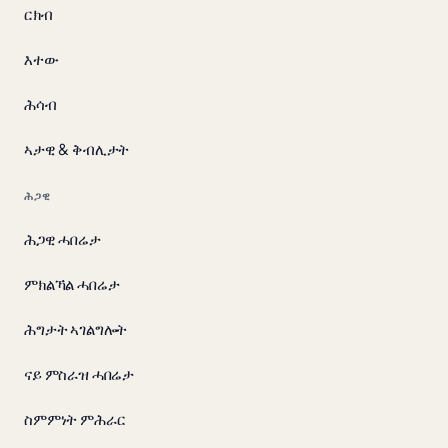
ርክብ
እተው
ሕሳብ
ኣታዊ & ቅብሊታት
ሕጋዊ
ሕጋዊ ሓበሬታ
ምክልኻል ሓበሬታ
ሕግታት ኣገልግሎት
ናይ ምስራዝ ሓበሬታ
ስምምነት ምሕራር