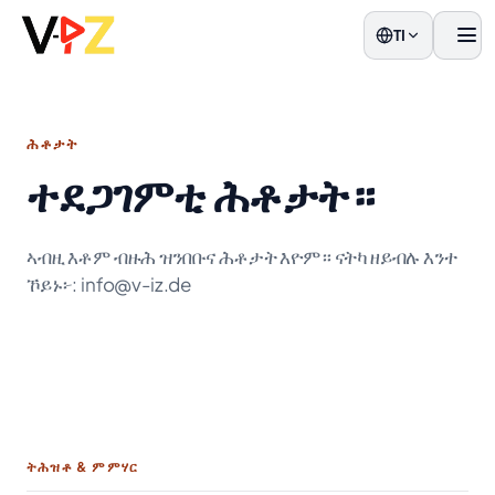
TI
ዝርዝ
ሕቶታት
ተደጋገምቲ ሕቶታት።
ኣብዚ እቶም ብዙሕ ዝንበቡና ሕቶታት እዮም። ናትካ ዘይብሉ እንተ
ኾይኑ፦: info@v-iz.de
ትሕዝቶ & ምምሃር