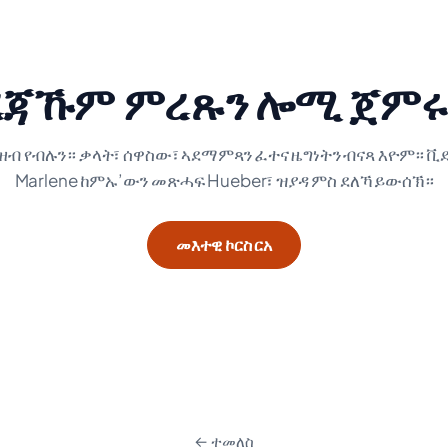
ረጃኹም ምረጹን ሎሚ ጀምሩ
ዘብ የብሉን። ቃላት፣ ሰዋስው፣ ኣደማምጻን ፈተና ዜግነትን ብናጻ እዮም። ቪድ
Marlene ከምኡ’ውን መጽሓፍ Hueber፣ ዝያዳ ምስ ደለኻ ይውሰኽ።
መእተዊ ኮርስ ርአ
← ተመለስ