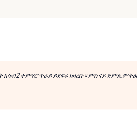
ባት ክሳብ 2 ተምሃሮ ጥራይ ይደፍሩ ክዛረቡ። ምስ ናይ ድምጺ ምት