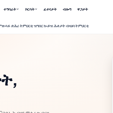
ተግባራት
ኮርሳት
ፈተናታት
ብሎግ
ዋጋታት
 ምጽሓፍ
ድሕሪ ትምህርቲ ዝግበር ኲይዝ
ሕቶታት ብዛዕባ ትምህርቲ
ትት,
90 ካልኢት ብዘይ ምቁራጽ ብናጻ