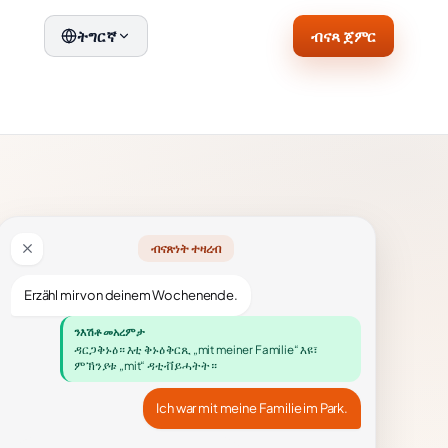
ብናጻ ጀምር
ትግርኛ
ብናጽነት ተዛረብ
Erzähl mir von deinem Wochenende.
ንእሽቶ መአረምታ
ዳርጋ ቅኑዕ። እቲ ቅኑዕ ቅርጺ „mit meiner Familie“ እዩ፣
ምኽንያቱ „mit“ ዳቲቭ ይሓትት።
Ich war mit meine Familie im Park.