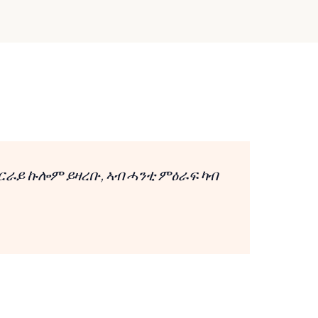
ዕርራይ ኩሎም ይዛረቡ, ኣብ ሓንቲ ምዕራፍ ካብ