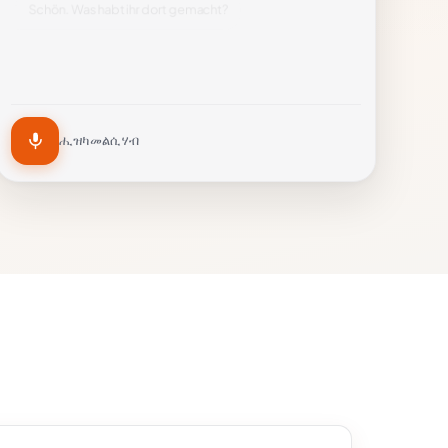
Schön. Was habt ihr dort gemacht?
ሒዝካ መልሲ ሃብ