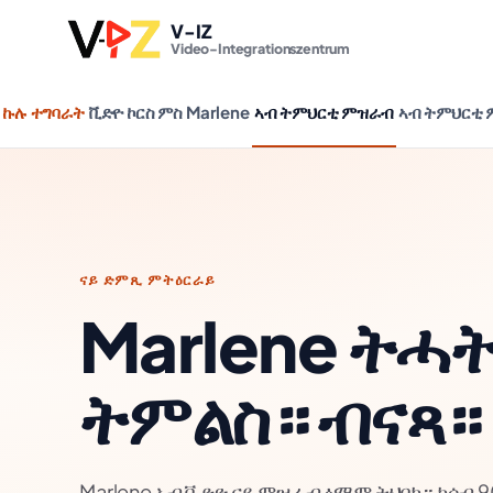
V-IZ
Video-Integrationszentrum
ኩሉ ተግባራት
ቪድዮ ኮርስ ምስ Marlene
ኣብ ትምህርቲ ምዝራብ
ኣብ ትምህርቲ
ናይ ድምጺ ምትዕርራይ
Marlene ትሓ
ትምልስ። ብናጻ።
Marlene ኣብ ቪድዮ ናይ ምዝራብ ዕማም ትህበካ። ክሳብ 