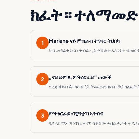
ክፈት። ተለማመድ
Marlene ናይ ምዝራብ ተግባር ትህበካ
1
ኣብ መዓልቲ ኮርስ ትብል፦ „እቲ ቪድዮ ኣዕርፉን ብዛዕባ
„ናይ ድምጺ ምትዕርራይ“ ጠውቕ
2
ደረጃኻ ካብ A1 ክሳብ C1 ትመርጽን ክሳብ 90 ካልኢት
ምትዕርራይ ብቛንቋኻ ኣንብብ
3
ናይ ኣደማምጻ ነጥቢ + ናይ ሰዋስው ሓበሬታታት + ናይ 