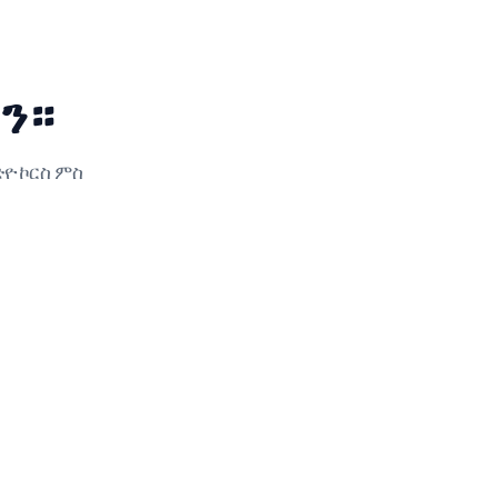
ን።
ዮ ኮርስ ምስ