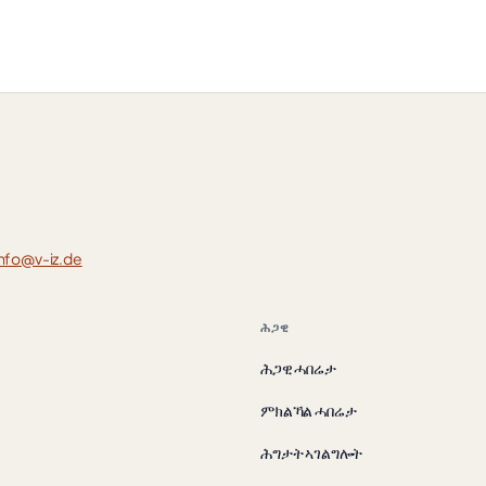
info@v-iz.de
ሕጋዊ
ሕጋዊ ሓበሬታ
ምክልኻል ሓበሬታ
ሕግታት ኣገልግሎት