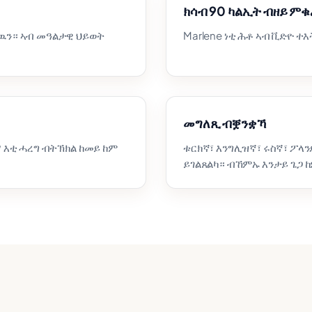
ክሳብ 90 ካልኢት ብዘይ ም
ዉን። ኣብ መዓልታዊ ህይወት
Marlene ነቲ ሕቶ ኣብ ቪድዮ 
መግለጺ ብቛንቋኻ
 እቲ ሓረግ ብትኽክል ከመይ ከም
ቱርክኛ፣ እንግሊዝኛ፣ ሩስኛ፣ ፖላንድ
ይገልጸልካ። ብኸምኡ እንታይ ጌጋ 