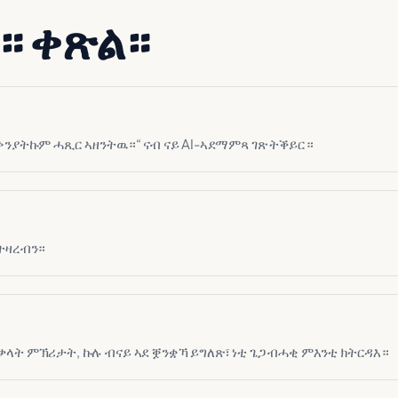
። ቀጽል።
 ቅንያትኩም ሓጺር ኣዘንትዉ።“ ናብ ናይ AI-ኣደማምጻ ገጽ ትቕይር።
 ትዛረብን።
ቃላት ምኽሪታት, ኩሉ ብናይ ኣደ ቛንቋኻ ይግለጽ፣ ነቲ ጌጋ ብሓቂ ምእንቲ ክትርዳእ።