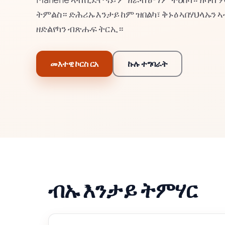
ትምልስ። ድሕሪኡ እንታይ ከም ዝበልካ፣ ቅኑዕ ኣበሃህላኡን 
ዘድልየካን ብጽሑፍ ትርኢ።
መእተዊ ኮርስ ርአ
ኩሉ ተግባራት
ብኡ እንታይ ትምሃር