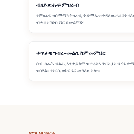
ብዘይ ጽሑፍ ምዝራብ
ንምዕራፍ ዝሰማማዕ ትዛረብ, ቅድሚኡ ዝተዳለዉ ሓረጋት የለ
ብሓቂ ዘገድስ ነገር ይመልምድ።
ቀጥታዊ ግብረ-መልሲ ከም መምህር
ሰብ-ሰራሕ ብልሒ እንታይ ከም ዝተረድአ ትርኢ፣ ኣብ ጎኑ ድማ
ዝበሃል። ንነፍሲ ወከፍ ጌጋ መግለጺ ኣሎ።
ከምዚ እዩ ዝሰርሕ