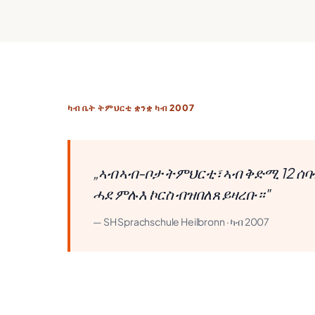
ካብ ቤት ትምህርቲ ቋንቋ ካብ 2007
„ኣብ ኣብ-ቦታ ትምህርቲ፣ ኣብ ቅድሚ 12 ሰ
ሓደ ምሉእ ኮርስ ብዝበለጸ ይዛረቡ።"
— SH Sprachschule Heilbronn · ካብ 2007