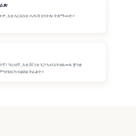
ቁራጽ
ተእትዎ, እቲ ኣርእስቲ ሓዱሽ እንተሎ ትለማመድ።
ኛ፣ ዓረብኛ, እቲ AI ነቲ ጌጋ ኣብ እትዕለመሉ ቛንቋ
ከምዝገበርካ ብልክዕ ትፈልጥ።