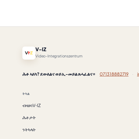
V-IZ
Video-Integrationszentrum
ሕቶ ኣለካ? ደውለልና ወይ ኢ-መይል ጸሓፈልና።
07131 8882719
·
ትካል
ብዛዕባ V‑IZ
ሕቶታት
ንትካላት