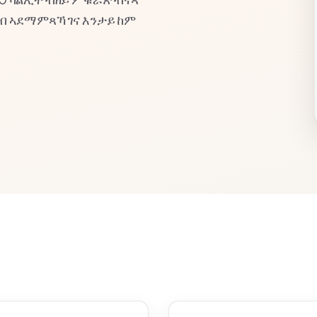
ኣብ ኣደማምጻኻ ገና እንታይ ከም