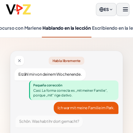
ES
men
ocurso con Marlene
Hablando en la lección
Escribiendo en la l
Habla libremente
Erzähl mir von deinem Wochenende.
Pequeña corrección
Casi. La forma correcta es „mit meiner Familie“,
porque „mit“ rige dativo.
Ich war mit meine Familie im Park.
Schön. Was habt ihr dort gemacht?