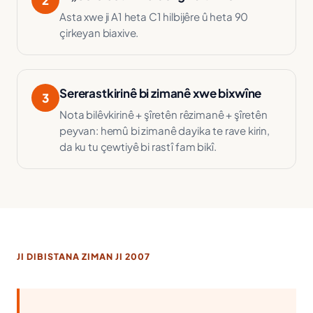
2
Asta xwe ji A1 heta C1 hilbijêre û heta 90
çirkeyan biaxive.
Sererastkirinê bi zimanê xwe bixwîne
3
Nota bilêvkirinê + şîretên rêzimanê + şîretên
peyvan: hemû bi zimanê dayika te rave kirin,
da ku tu çewtiyê bi rastî fam bikî.
JI DIBISTANA ZIMAN JI 2007