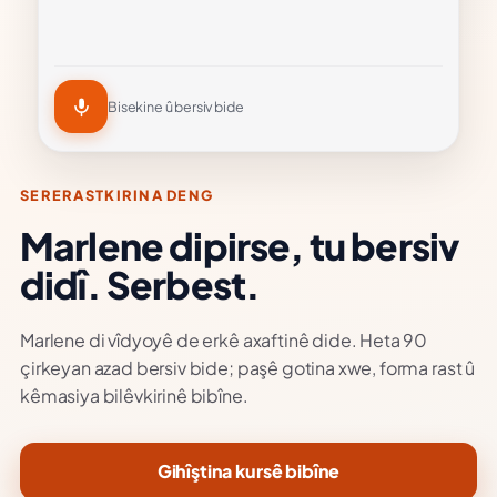
Bisekine û bersiv bide
SERERASTKIRINA DENG
Marlene dipirse, tu bersiv
didî. Serbest.
Marlene di vîdyoyê de erkê axaftinê dide. Heta 90
çirkeyan azad bersiv bide; paşê gotina xwe, forma rast û
kêmasiya bilêvkirinê bibîne.
Gihîştina kursê bibîne