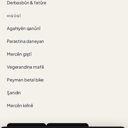
Derbasbûn & fatûre
HIQÛQÎ
Agahiyên qanûnî
Parastina daneyan
Mercên giştî
Vegerandina mafê
Peyman betal bike
Şandin
Mercên kirînê