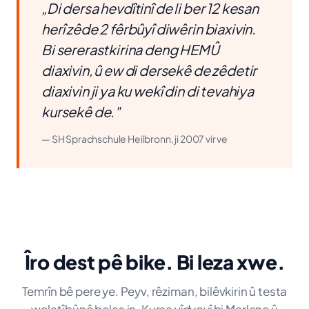
„Di dersa hevdîtinî de li ber 12 kesan
herî zêde 2 fêrbûyî diwêrin biaxivin.
Bi sererastkirina deng HEMÛ
diaxivin, û ew di dersekê de zêdetir
diaxivin ji ya ku wekî din di tevahiya
kursekê de."
— SH Sprachschule Heilbronn, ji 2007 vir ve
Îro dest pê bike. Bi leza xwe.
Temrîn bê pere ye. Peyv, rêziman, bilêvkirin û testa