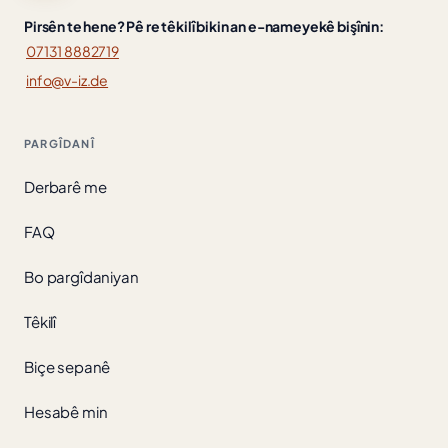
Pirsên te hene? Pê re têkilî bikin an e-nameyekê bişînin:
07131 8882719
info@v-iz.de
PARGÎDANÎ
Derbarê me
FAQ
Bo pargîdaniyan
Têkilî
Biçe sepanê
Hesabê min