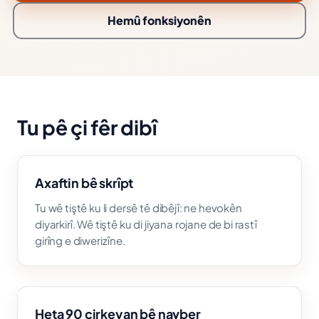
Hemû fonksiyonên
Tu pê çi fêr dibî
Axaftin bê skrîpt
Tu wê tiştê ku li dersê tê dibêjî: ne hevokên
diyarkirî. Wê tiştê ku di jiyana rojane de bi rastî
girîng e diwerizîne.
Heta 90 çirkeyan bê navber