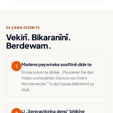
EV ÇAWA DIXEBITE
Vekirî. Bikaranînî.
Berdewam.
Marlene peywireke axaftinê dide te
1
Di roja kursê de dibêje: „Pausieren Sie das
Video und erzählen Sie kurz von Ihrem
Wochenende." Tu diçî rûpela bilêvkirinê ya
AIyê.
Li „Sererastkirina deng" bitikîne