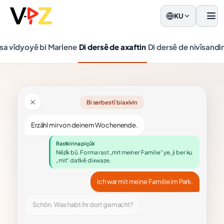
KU
Men
sa vîdyoyê bi Marlene
Di dersê de axaftin
Di dersê de nivîsandi
Bi serbestî biaxivin
Erzähl mir von deinem Wochenende.
Rastkirina piçûk
Nêzîk bû. Forma rast „mit meiner Familie“ ye, ji ber ku
„mit“ datîvê dixwaze.
Ich war mit meine Familie im Park.
Schön. Was habt ihr dort gemacht?