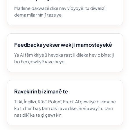
Marlene daxwazê dixe nav vîdyoyê: tu diwerizî,
dema mijar hîn jî taze ye.
Feedbacka yekser wek ji mamosteyekê
Ya AI fêm kiriye û hevoka rast li kêleka hev bibîne; ji
bo her çewtiyê rave heye.
Ravekirin bi zimanê te
Tirkî, Îngilîzî, Rûsî, Polonî, Erebî. AI çewtiyê bi zimanê
ku tu herî baş fam dikî rave dike. Bi vî awayî tu tam
nas dikî ka te çi çewt kir.