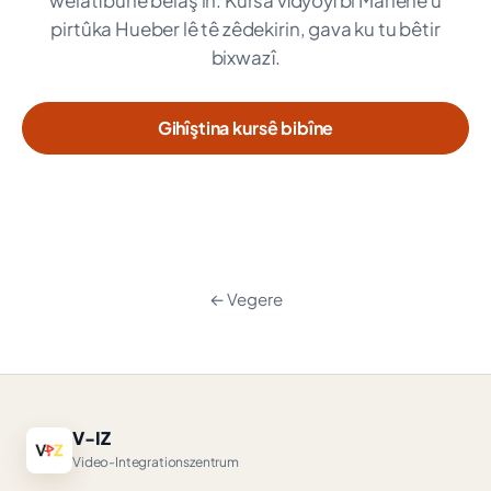
welatîbûnê belaş in. Kursa vîdyoyî bi Marlene û
pirtûka Hueber lê tê zêdekirin, gava ku tu bêtir
bixwazî.
Gihîştina kursê bibîne
← Vegere
V-IZ
Video-Integrationszentrum