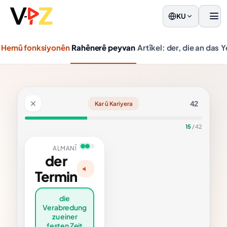
KU
Men
Hemû fonksiyonên
Rahênerê peyvan
Artîkel: der, die an das
Y
42
Kar û Kariyera
15
/ 42
ALMANÎ
der
Termin
Çare
die
die
abredung
erabredung
u einer
zu einer
festen Zeit