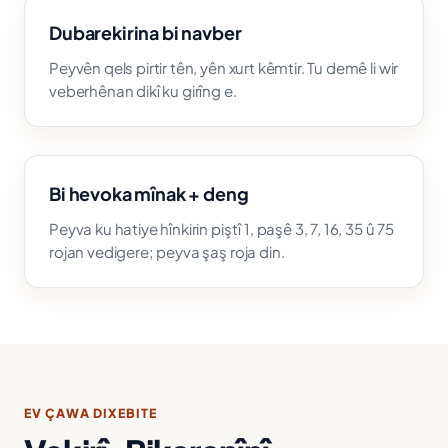
Dubarekirina bi navber
Peyvên qels pirtir tên, yên xurt kêmtir. Tu demê li wir
veberhênan dikî ku girîng e.
Bi hevoka mînak + deng
Peyva ku hatiye hînkirin piştî 1, paşê 3, 7, 16, 35 û 75
rojan vedigere; peyva şaş roja din.
EV ÇAWA DIXEBITE