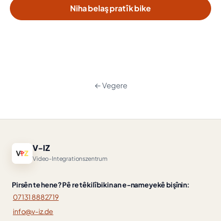
Niha belaş pratîk bike
← Vegere
V-IZ
Video-Integrationszentrum
Pirsên te hene? Pê re têkilî bikin an e-nameyekê bişînin:
07131 8882719
info@v-iz.de