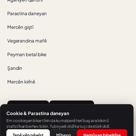
Parastina daneyan
Mercên giştî
Vegerandina mafê
Peyman betal bike
Şandin
Mercên kirînê
App Store
Google Play
Cookie & Parastina daneyan
Em cookieyan bikar tînin da ku malperê herî baş ava bikin û
statîstîkan berhev bikin. Tu biryarê didî ka tu çi destûrê didî.
Tenê yên pêwîst
Mîheng
Hemûyan bipejirîne