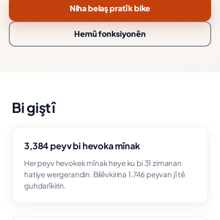
Niha belaş pratîk bike
Hemû fonksiyonên
Bi giştî
3,384 peyv bi hevoka mînak
Her peyv hevokek mînak heye ku bi 31 zimanan
hatiye wergerandin. Bilêvkirina 1,746 peyvan jî tê
guhdarîkirin.