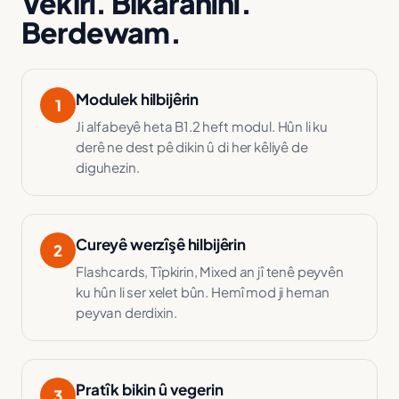
Vekirî. Bikaranînî.
Berdewam.
Modulek hilbijêrin
1
Ji alfabeyê heta B1.2 heft modul. Hûn li ku
derê ne dest pê dikin û di her kêliyê de
diguhezin.
Cureyê werzîşê hilbijêrin
2
Flashcards, Tîpkirin, Mixed an jî tenê peyvên
ku hûn li ser xelet bûn. Hemî mod ji heman
peyvan derdixin.
Pratîk bikin û vegerin
3