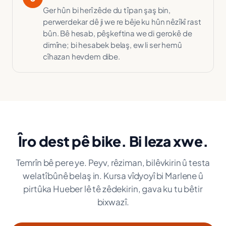
Ger hûn bi herî zêde du tîpan şaş bin,
perwerdekar dê ji we re bêje ku hûn nêzîkî rast
bûn. Bê hesab, pêşkeftina we di gerokê de
dimîne; bi hesabek belaş, ew li ser hemû
cîhazan hevdem dibe.
Îro dest pê bike. Bi leza xwe.
Temrîn bê pere ye. Peyv, rêziman, bilêvkirin û testa
welatîbûnê belaş in. Kursa vîdyoyî bi Marlene û
pirtûka Hueber lê tê zêdekirin, gava ku tu bêtir
bixwazî.