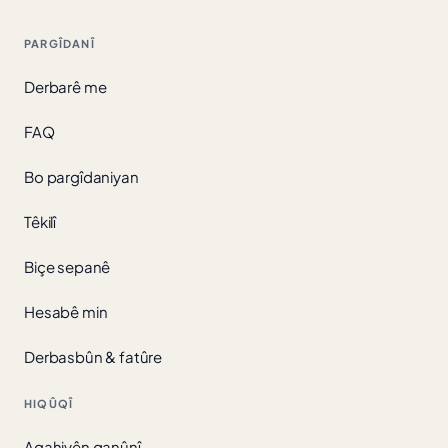
PARGÎDANÎ
Derbarê me
FAQ
Bo pargîdaniyan
Têkilî
Biçe sepanê
Hesabê min
Derbasbûn & fatûre
HIQÛQÎ
Agahiyên qanûnî