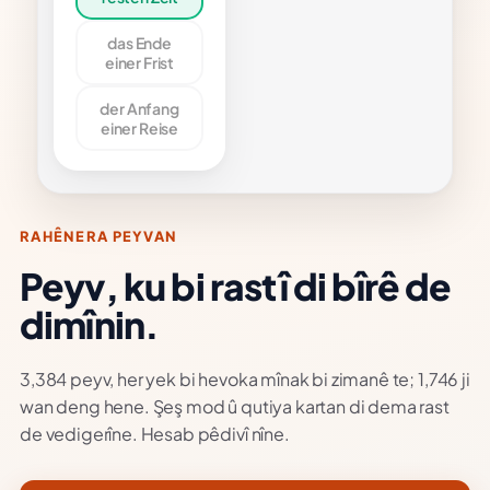
sten Zeit
das Ende
ndevûya di
ek diyarkirî
einer Frist
de
der Anfang
einer Reise
NAK
 habe
en einen
in beim
t.
e randevûya
 bi doktor re
RAHÊNERA PEYVAN
e.
Peyv, ku bi rastî di bîrê de
dimînin.
3,384 peyv, her yek bi hevoka mînak bi zimanê te; 1,746 ji
wan deng hene. Şeş mod û qutiya kartan di dema rast
de vedigerîne. Hesab pêdivî nîne.