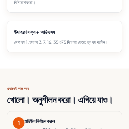
বিনিয়োগ করো।
উদাহরণ বাক্য + অডিওসহ
শেখা শব্দ 1, তারপর 3, 7, 16, 35 ও75 দিন পরে ফেরে; ভুল শব্দ পরদিন।
এভাবেই কাজ করে
খোলো। অনুশীলন করো। এগিয়ে যাও।
মডিউল নির্বাচন করুন
1