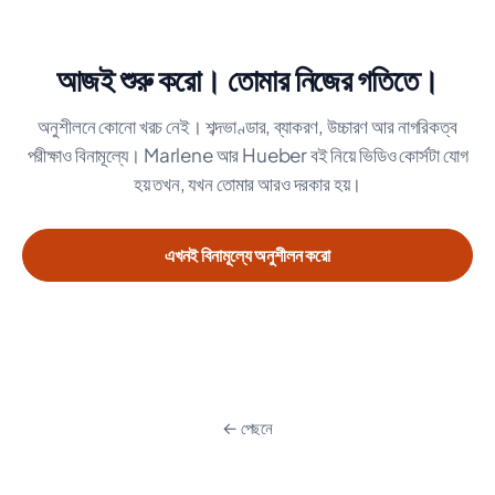
আজই শুরু করো। তোমার নিজের গতিতে।
অনুশীলনে কোনো খরচ নেই। শব্দভাণ্ডার, ব্যাকরণ, উচ্চারণ আর নাগরিকত্ব
পরীক্ষাও বিনামূল্যে। Marlene আর Hueber বই নিয়ে ভিডিও কোর্সটা যোগ
হয় তখন, যখন তোমার আরও দরকার হয়।
এখনই বিনামূল্যে অনুশীলন করো
← পেছনে