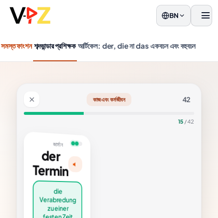
BN
মেনু
সমস্ত ফাংশন
শব্দভান্ডার প্রশিক্ষক
আর্টিকেল: der, die না das
একবচন এবং বহুবচন
42
কাজ এবং কর্মজীবন
15
/ 42
ান
der
rmin
ন
e
e
edung
edung
ner
ner
 Zeit