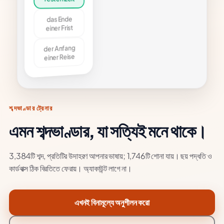
 Zeit
Ende
্ট সময়ে
Frist
টমেন্ট
nfang
Reise
াল
থে
শব্দভাণ্ডার ট্রেনার
ট আছে।
এমন শব্দভাণ্ডার, যা সত্যিই মনে থাকে।
3,384টি শব্দ, প্রতিটির উদাহরণ আপনার ভাষায়; 1,746টি শোনা যায়। ছয় পদ্ধতি ও
কার্ডবাক্স ঠিক বিরতিতে ফেরায়। অ্যাকাউন্ট লাগে না।
এখনই বিনামূল্যে অনুশীলন করো