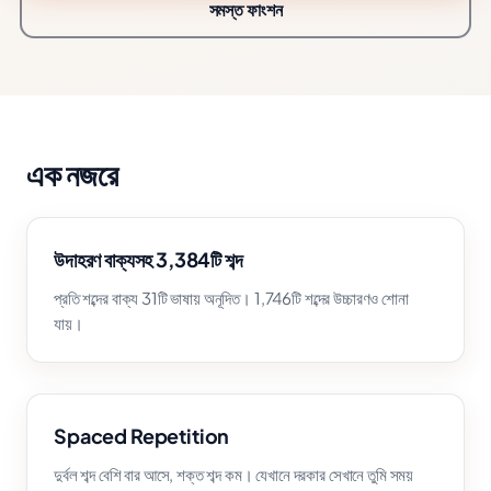
সমস্ত ফাংশন
এক নজরে
উদাহরণ বাক্যসহ 3,384টি শব্দ
প্রতি শব্দের বাক্য 31টি ভাষায় অনূদিত। 1,746টি শব্দের উচ্চারণও শোনা
যায়।
Spaced Repetition
দুর্বল শব্দ বেশি বার আসে, শক্ত শব্দ কম। যেখানে দরকার সেখানে তুমি সময়