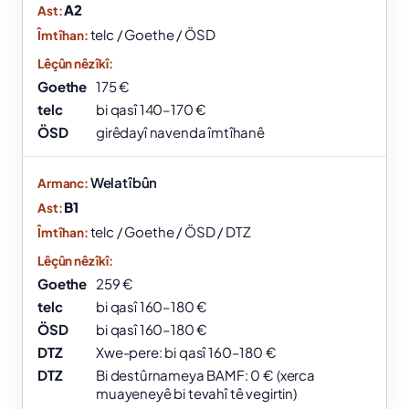
A2
telc / Goethe / ÖSD
Goethe
175 €
telc
bi qasî 140–170 €
ÖSD
girêdayî navenda îmtîhanê
Welatîbûn
B1
telc / Goethe / ÖSD / DTZ
Goethe
259 €
telc
bi qasî 160–180 €
ÖSD
bi qasî 160–180 €
DTZ
Xwe-pere: bi qasî 160–180 €
DTZ
Bi destûrnameya BAMF: 0 € (xerca
muayeneyê bi tevahî tê vegirtin)