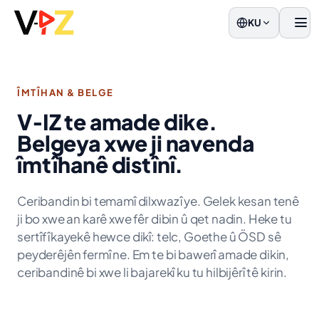
KU
Men
ÎMTÎHAN & BELGE
V‑IZ te amade dike.
Belgeya xwe ji navenda
îmtîhanê distînî.
Ceribandin bi temamî dilxwazî ye. Gelek kesan tenê
ji bo xwe an karê xwe fêr dibin û qet nadin. Heke tu
sertîfîkayekê hewce dikî: telc, Goethe û ÖSD sê
peyderêjên fermî ne. Em te bi bawerî amade dikin,
ceribandinê bi xwe li bajarekî ku tu hilbijêrî tê kirin.