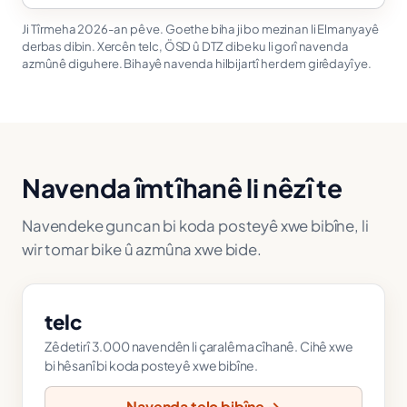
Ji Tîrmeha 2026-an pê ve. Goethe biha ji bo mezinan li Elmanyayê
derbas dibin. Xercên telc, ÖSD û DTZ dibe ku li gorî navenda
azmûnê diguhere. Bihayê navenda hilbijartî her dem girêdayî ye.
Navenda îmtîhanê li nêzî te
Navendeke guncan bi koda posteyê xwe bibîne, li
wir tomar bike û azmûna xwe bide.
telc
Zêdetirî 3.000 navendên li çaralêma cîhanê. Cihê xwe
bi hêsanî bi koda posteyê xwe bibîne.
Navenda telc bibîne →