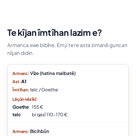
Te kîjan îmtîhan lazim e?
Armanca xwe bibîne. Em ji te re asta zimanê guncan
nîşan didin.
Vîze (hatina malbatê)
A1
telc / Goethe
Goethe
155 €
telc
bi qasî 110–170 €
Bicihbûn