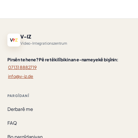
V-IZ
Video-Integrationszentrum
Pirsên te hene? Pê re têkilî bikin an e-nameyekê bişînin:
07131 8882719
info@v-iz.de
PARGÎDANÎ
Derbarê me
FAQ
Bo pargîdaniyan