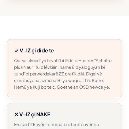
✓ V-IZ çi dide te
Qursa almanî ya tevahî bi lêdera Hueber "Schritte
plus Neu". Tu bilêvkirin, name û diyaloguyan bi
tundî bi perwerdekarê ZZ pratîk dikî. Digel vê
simulasyona azmûna B1 ya waqî distîn. Kurte:
Hemû ya ku ji bo telc, Goethe an ÖSD hewce ye.
✕ V-IZ çi NAKE
Em sertîfîkayên fermî nadin. Tenê navenda