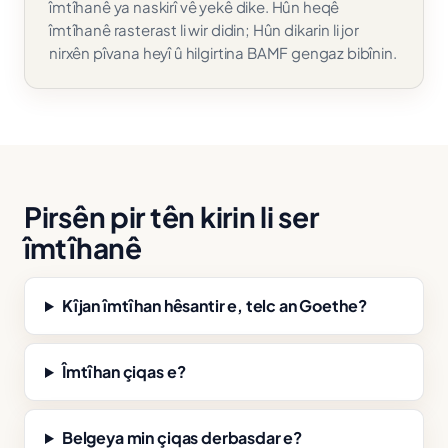
îmtîhanê ya naskirî vê yekê dike. Hûn heqê
îmtîhanê rasterast li wir didin; Hûn dikarin li jor
nirxên pîvana heyî û hilgirtina BAMF gengaz bibînin.
Pirsên pir tên kirin li ser
îmtîhanê
Kîjan îmtîhan hêsantir e, telc an Goethe?
Îmtîhan çiqas e?
Belgeya min çiqas derbasdar e?