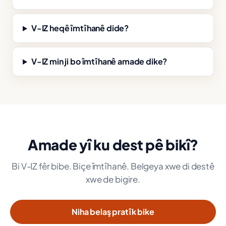
V-IZ heqê îmtîhanê dide?
V-IZ min ji bo îmtîhanê amade dike?
Amade yî ku dest pê bikî?
Bi V-IZ fêr bibe. Biçe îmtîhanê. Belgeya xwe di destê
xwe de bigire.
Niha belaş pratîk bike