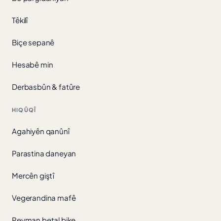
Têkilî
Biçe sepanê
Hesabê min
Derbasbûn & fatûre
HIQÛQÎ
Agahiyên qanûnî
Parastina daneyan
Mercên giştî
Vegerandina mafê
Peyman betal bike