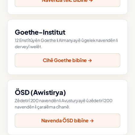
Goethe-Institut
12 Enstîtûyên Goethe li Almanyayê û gelek navendên li
derveyî welêt.
Cihê Goethe bibîne →
ÖSD (Awistirya)
Zêdetirî 200 navendên li Avusturyayê û zêdetirî 200
navendên li çaralêma cîhanê.
Navenda ÖSD bibîne →