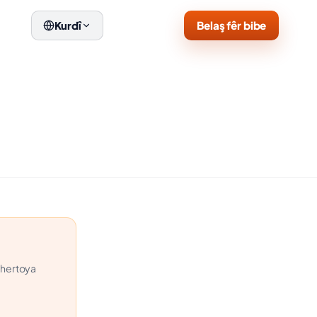
Belaş fêr bibe
Kurdî
uhertoya