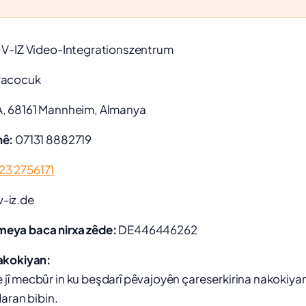
V-IZ Video-Integrationszentrum
racocuk
, 68161 Mannheim, Almanya
nê:
07131 8882719
23 2756171
-iz.de
eya baca nirxa zêde:
DE446446262
akokiyan:
jî mecbûr in ku beşdarî pêvajoyên çareserkirina nakokiyan 
daran bibin.