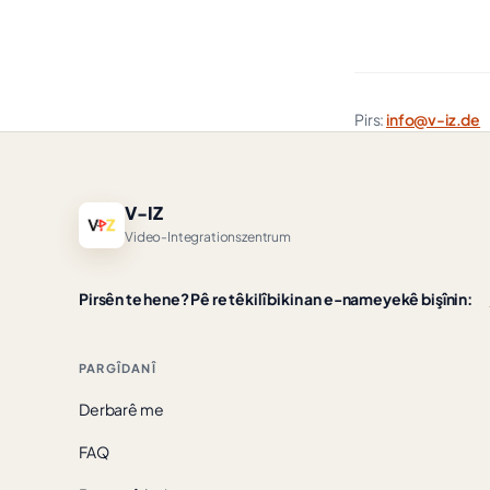
Pirs:
info@v-iz.de
V-IZ
Video-Integrationszentrum
Pirsên te hene? Pê re têkilî bikin an e-nameyekê bişînin:
PARGÎDANÎ
Derbarê me
FAQ