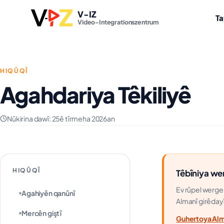
V-IZ
T
Video-Integrationszentrum
HIQÛQÎ
Agahdariya Têkiliyê
Nûkirina dawî:
25ê tîrmeha 2026an
HIQÛQÎ
Têbîniya we
Ev rûpel werger
Agahiyên qanûnî
Almanî girêdayî
Mercên giştî
Guhertoya Alma