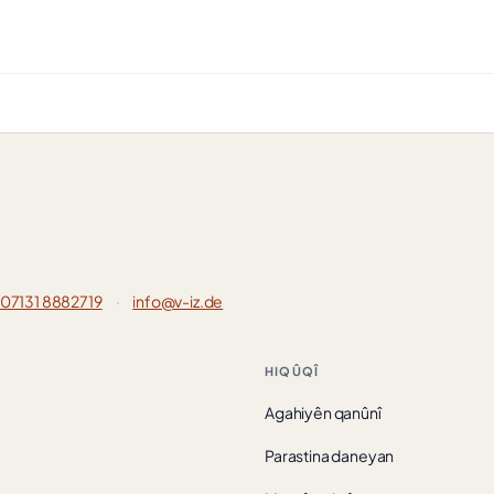
07131 8882719
·
info@v-iz.de
HIQÛQÎ
Agahiyên qanûnî
Parastina daneyan