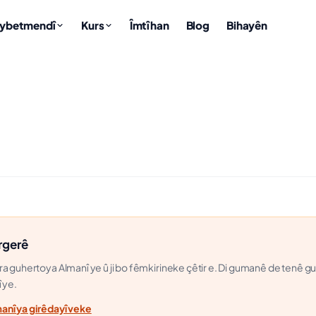
aybetmendî
Kurs
Îmtîhan
Blog
Bihayên
rgerê
a guhertoya Almanî ye û ji bo fêmkirineke çêtir e. Di gumanê de tenê g
 ye.
nî ya girêdayî veke