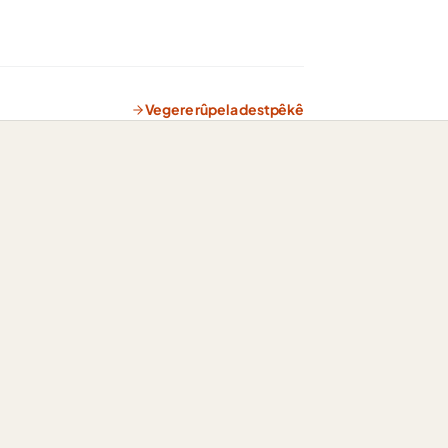
Vegere rûpela destpêkê