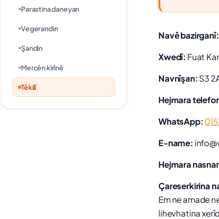
Parastina daneyan
Vegerandin
Navê bazirganî:
Şandin
Xwedî:
Fuat Ka
Mercên kirînê
Navnîşan:
S3 2A
Têkilî
Hejmara telefo
WhatsApp:
015
E-name:
info@v
Hejmara nasnam
Çareserkirina n
Em ne amade ne 
lihevhatina xerî