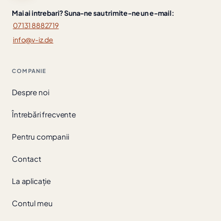
Mai ai intrebari? Suna-ne sau trimite-ne un e-mail:
07131 8882719
info@v-iz.de
COMPANIE
Despre noi
Întrebări frecvente
Pentru companii
Contact
La aplicație
Contul meu