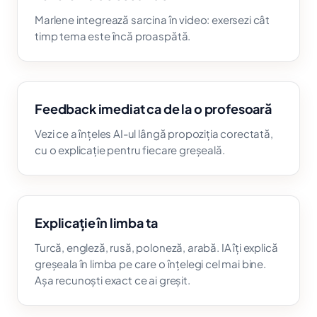
Marlene integrează sarcina în video: exersezi cât
timp tema este încă proaspătă.
Feedback imediat ca de la o profesoară
Vezi ce a înțeles AI-ul lângă propoziția corectată,
cu o explicație pentru fiecare greșeală.
Explicație în limba ta
Turcă, engleză, rusă, poloneză, arabă. IA îți explică
greșeala în limba pe care o înțelegi cel mai bine.
Așa recunoști exact ce ai greșit.