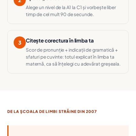
2
Alege un nivel de la A1 la C1 și vorbește liber
timp de cel mult 90 de secunde.
Citește corectura în limba ta
3
Scor de pronunție + indicații de gramatică +
sfaturi pe cuvinte: totul explicat în limba ta
maternă, ca să înțelegi cu adevărat greșeala.
DE LA ȘCOALA DE LIMBI STRĂINE DIN 2007