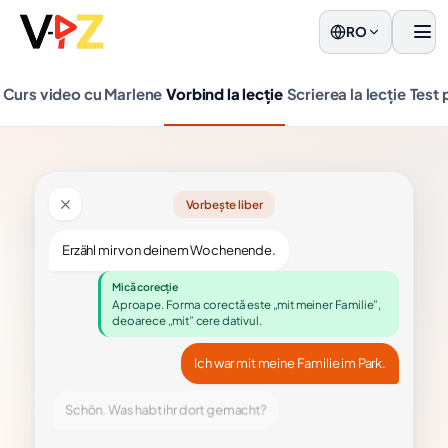
RO
men
Curs video cu Marlene
Vorbind la lecție
Scrierea la lecție
Test 
Vorbește liber
Erzähl mir von deinem Wochenende.
Mică corecție
Aproape. Forma corectă este „mit meiner Familie”,
deoarece „mit” cere dativul.
Ich war mit meine Familie im Park.
Schön. Was habt ihr dort gemacht?