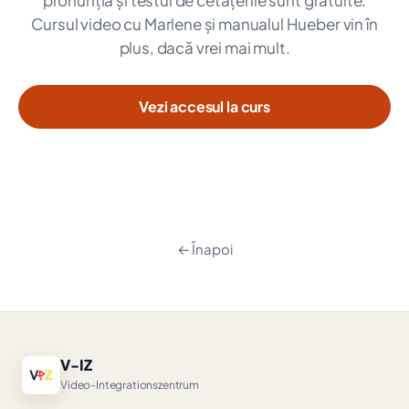
pronunția și testul de cetățenie sunt gratuite.
Cursul video cu Marlene și manualul Hueber vin în
plus, dacă vrei mai mult.
Vezi accesul la curs
← Înapoi
V-IZ
Video-Integrationszentrum