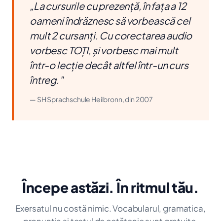
„La cursurile cu prezență, în fața a 12
oameni îndrăznesc să vorbească cel
mult 2 cursanți. Cu corectarea audio
vorbesc TOȚI, și vorbesc mai mult
într-o lecție decât altfel într-un curs
întreg."
— SH Sprachschule Heilbronn, din 2007
Începe astăzi. În ritmul tău.
Exersatul nu costă nimic. Vocabularul, gramatica,