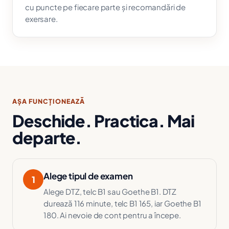
cu puncte pe fiecare parte și recomandări de
exersare.
AȘA FUNCȚIONEAZĂ
Deschide. Practica. Mai
departe.
Alege tipul de examen
1
Alege DTZ, telc B1 sau Goethe B1. DTZ
durează 116 minute, telc B1 165, iar Goethe B1
180. Ai nevoie de cont pentru a începe.