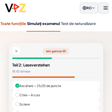
RO
men
Toate funcțiile
Simulați examenul
Test de naturalizare
telc german B1
Teil 2: Leseverstehen
18:42 rămase
Ascultare — 25/25 de puncte
Citire — în curs
Scriere