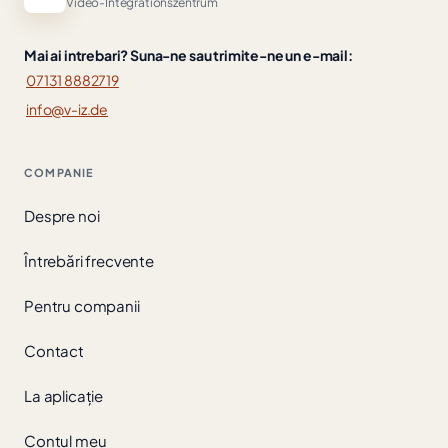
Video-Integrationszentrum
Mai ai intrebari? Suna-ne sau trimite-ne un e-mail:
07131 8882719
info@v-iz.de
COMPANIE
Despre noi
Întrebări frecvente
Pentru companii
Contact
La aplicație
Contul meu