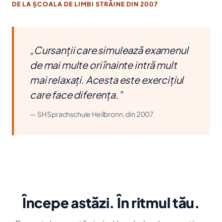
DE LA ȘCOALA DE LIMBI STRĂINE DIN 2007
„Cursanții care simulează examenul
de mai multe ori înainte intră mult
mai relaxați. Acesta este exercițiul
care face diferența."
— SH Sprachschule Heilbronn, din 2007
Începe astăzi. În ritmul tău.