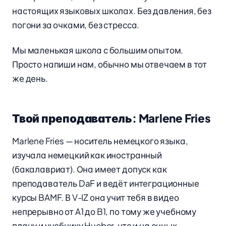
настоящих языковых школах. Без давления, без
погони за очками, без стресса.
Мы маленькая школа с большим опытом.
Просто напиши нам, обычно мы отвечаем в тот
же день.
Твой преподаватель: Marlene Fries
Marlene Fries — носитель немецкого языка,
изучала немецкий как иностранный
(бакалавриат). Она имеет допуск как
преподаватель DaF и ведёт интеграционные
курсы BAMF. В V-IZ она учит тебя в видео
непрерывно от A1 до B1, по тому же учебному
плану и учебнику Hueber, что и на очных