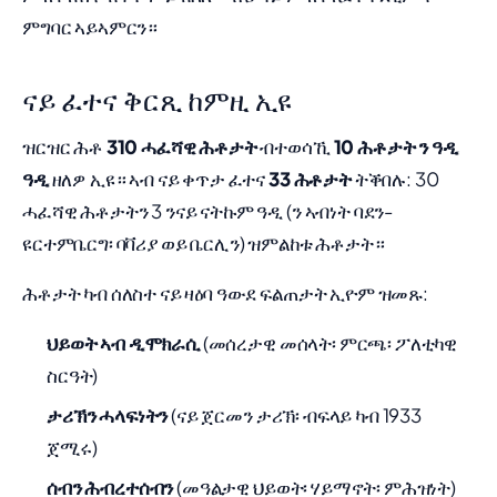
ምግባር ኣይኣምርን።
ናይ ፈተና ቅርጺ ከምዚ ኢዩ
ዝርዝር ሕቶ
310 ሓፈሻዊ ሕቶታት
ብተወሳኺ
10 ሕቶታት ን ዓዲ
ዓዲ
ዘለዎ ኢዩ። ኣብ ናይ ቀጥታ ፈተና
33 ሕቶታት
ትቕበሉ: 30
ሓፈሻዊ ሕቶታትን 3 ንናይ ናትኩም ዓዲ (ን ኣብነት ባደን-
ዩርተምቤርግ፡ ባቫሪያ ወይ ቤርሊን) ዝምልከቱ ሕቶታት።
ሕቶታት ካብ ሰለስተ ናይ ዛዕባ ዓውደ ፍልጠታት ኢዮም ዝመጹ:
ህይወት ኣብ ዲሞክራሲ
(መሰረታዊ መሰላት፡ ምርጫ፡ ፖለቲካዊ
ስርዓት)
ታሪኽን ሓላፍነትን
(ናይ ጀርመን ታሪኽ፡ ብፍላይ ካብ 1933
ጀሚሩ)
ሰብን ሕብረተሰብን
(መዓልታዊ ህይወት፡ ሃይማኖት፡ ምሕዝነት)