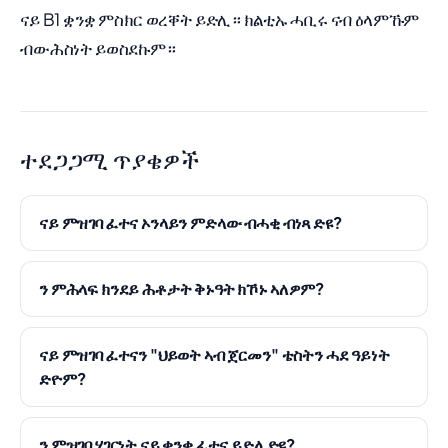
ናይ B1 ቋንቋ ምስክር ወረቐት ይድሊ። ክልቲኡ ሓቢሩ ናብ ዕላምኹም
ብውሕስነት ይወስደኩም።
ተደጋጋሚ ጥያቄዎች
ናይ ምዝገባ ፈተና ኦንላይን ምድላው ብሓቂ ብነጻ ድዩ?
ን ምሕላፍ ክንደይ ሕቶታት ቅኑዓት ክኾኑ ኣለዎም?
ናይ ምዝገባ ፈተናን "ህይወት ኣብ ጀርመን" ቴስትን ሓደ ዓይነት
ድዮም?
ን ምዝገባ ሃገርነት ናይ ቋንቋ ፈተና ይድለ ድዩ?