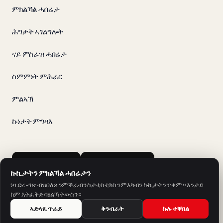
ምክልኻል ሓበሬታ
ሕግታት ኣገልግሎት
ናይ ምስራዝ ሓበሬታ
ስምምነት ምሕራር
ምልኣኽ
ኩነታት ምግዛእ
App Store
Google Play
ኩኪታትን ምክልኻል ሓበሬታን
ነዛ ድረ-ገጽ ብዝበለጸ ንምቕራብን ስታቲስቲክስ ንምእካብን ኩኪታት ንጥቀም። እንታይ
ከም እትፈቅድ ባዕልኻ ትውስን።
ኣድላዪ ጥራይ
ቅንብራት
ኩሉ ተቐበል
ካብ SH Sprachschule Heilbronn ዝቐረበ ኣቕርቦት።