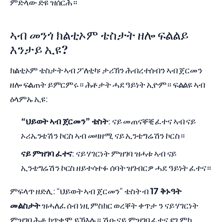
ምድላው ድዩ ዝሰርሕ።
ኣብ መንጎ ክልቲኦም ቴስታት ዘሎ ፍልልይ
እንታይ ኢዩ?
ክልቲኦም ቴስታት ኣብ ፖለቲካ፡ ታሪኽን ሕብረተሰብን ኣብ ጀርመን
ዘሎ ፍልጠት ይምርምሩ። ሕቶታት ሓደ ዓይነት ኢዮም። ፍልልዩ ኣብ
ዕላምኡ ኢዩ:
“ህይወት ኣብ ጀርመን” ቴስት
: ናይ መጠናቐቒ ፈተና ኣብ ናይ
ኦሪኤንቴሽን ኮርስ ኣብ መዛዘሚ ናይ ኢንቴግሬሽን ኮርስ።
ናይ ምዝገባ ፈተና
: ናይ ሃገርነት ምዝገባ ዝሓቱ ኣብ ናይ
ኢንቴግሬሽን ኮርስ ዘይተሳተፉ ሰባት ዝገብርዎ ሓደ ዓይነት ፈተና።
ምፍላጥ ዘድሊ: “ህይወት ኣብ ጀርመን” ቴስት ብ
17 ቅኑዓት
መልስታት
ዝሓለፈ ሰብ ነዚ ምስክር ወረቐት ቀጥታ ን ናይ ሃገርነት
ምዝገባ ሕቶ ክጥቀሞ ይኽእሉ። ሽዑ ናይ ምዝገባ ፈተና ደጊምካ