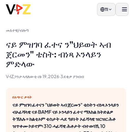
TI
ዝርዝ
መእተዊ
/
ብሎግ
ናይ ምዝገባ ፈተና ን"ህይወት ኣብ
ጀርመን" ቴስት: ብነጻ ኦንላይን
ምድላው
V‑IZ ጋንታ ኣዳለውቲ
·
ሰነ 19, 2026
·
3 ደቂቃ ያንብብ
በአጭር ቃላት
ናይ ምዝገባ ፈተናን "ህይወት ኣብ ጀርመን" ቴስትን ብነጻ ኦንላይን
ብኦፊሻላዊ ናይ BAMF ናይ ኦንላይን ፈተና ማእከል ክትድልዎ
ትኽእሉ። ክልቲኦም ቴስታት ሓደ ዓይነት ኦፊሻላዊ ዝርዝር ሕቶ
ዝጥቀሙ ኮይኖም፡ 310 ሓፈሻዊ ሕቶታት ብተወሳኺ 10