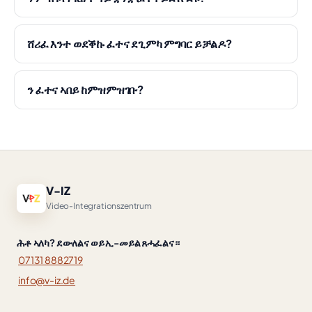
ሸሪፈ እንተ ወደቕኩ ፈተና ደጊምካ ምግባር ይቻልዶ?
ን ፈተና ኣበይ ከምዝምዝገቡ?
V-IZ
Video-Integrationszentrum
ሕቶ ኣለካ? ደውለልና ወይ ኢ-መይል ጸሓፈልና።
07131 8882719
info@v-iz.de