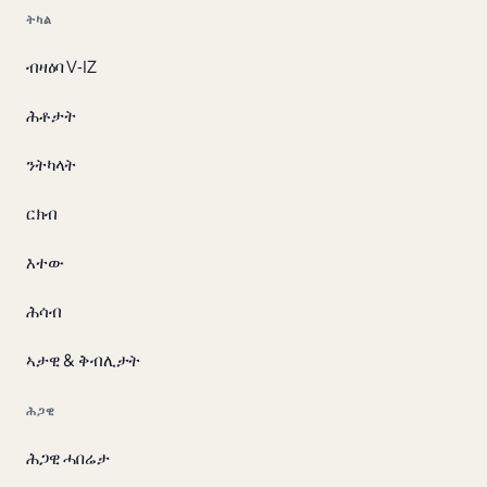
ትካል
ብዛዕባ V‑IZ
ሕቶታት
ንትካላት
ርክብ
እተው
ሕሳብ
ኣታዊ & ቅብሊታት
ሕጋዊ
ሕጋዊ ሓበሬታ