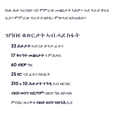
ኩሉ ሕቶ ኣርባዕተ ናይ ምምራጽ መልስታት ኣለዎ። ሓደ ጥራይ ቅኑዕ
ኢዩ። ምምራጽ ጥራይ ዩ ዘድሊ፡ ምጽሓፍ ዘይጠለብ።
ዝዓበዩ ቁጽርታት ኣብ ሓደ ክፋት
33 ሕቶታት
ኣብ ናይ ቀጥታ ፈተና
17 ቅኑዓት መልስታት
ን ምሕላፍ
60 ደቒቓ
ግዜ
25 ዩሮ
ናይ ፈተና ክፍሊት
310 + 10 ሕቶታት ን ዓዲ
ኣብ ዝርዝር
ብዘይ ወሰን ዝደጋገም
፡ ዘጽበ ግዜ ዘይብሉ
ምስክር ወረቐቱ
ብዘይ ወሰን ዝጸንሕ
ኢዩ