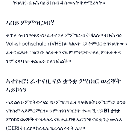
ትካላት) ብዙሕ ሳዕ 3 ክሳብ 4 ሰሙናት ቅድሚ ዕለት።
ኣበይ ምምዝጋብ?
ቀጥታ ኣብ ዝፍቀደ ናይ ፈተና ቦታ ምምዝጋብ ትኽእሉ። ብዙሕ ሳዕ
Volkshochschulen (VHS) ዩ፡ ካልኦት ናይ ትምህርቲ ትካላትውን
ፈተና ይሕዙ። ዝርካቡ ዕለታትን ናይ ምምዝጋብ ቀጻሊ ምሕታት ዩ
ዝምረጽ፡ ቦታ ቀልጢፉ ስለ ዝሕልቕ።
ኣተኩሮ: ፈተናዚ ናይ ቋንቋ ምስክር ወረቐት
ኣይኮነን
ሓደ ልሉይ ምስትውዓል: ናይ ምዝገባ ፈተና
ፍልጠት
ይምርምር፡ ቋንቋ
ናትኩም ኣይምርምርን። ን ምዝገባ ሃገርነት ተወሳኺ ናይ
B1 ቋንቋ
ምስክር ወረቐት
ብዝሓለፈ ናይ ሓፈሻዊ ኤሮፓዊ ናይ ቋንቋ ሙሉእ
(GER) ትደልዩ። ክልቲኡ ዝፈላለ ሩፋት ኢዩ።