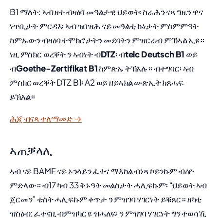
B1 ማለት: ኣብ ዘተ ብዛዕባ መዓልታዊ ህይወት፡ ስራሕን ናጻ ግዜን ዋና
ነጥቢታት ምርዳእ፡ ኣብ ዝበዝሕ ናይ መዓልቲ ኩነታት ምስምምዓት
ከምኡውን ብዛዕባ ተሞክሮታትን መደባትን ምዝርራብ ምኽኣል ኢዩ።
ነዚ ምስክር ወረቐት ን ኣብነት ብ
DTZ
፡ ብ
telc Deutsch B1
ወይ
ብ
Goethe-Zertifikat B1
ከምጽኡ ትኽእሉ። ብተግባር፡ ኣብ
ምስክር ወረቐት DTZ B1፡ A2 ወይ ዘይኣክል ውጽኢት ክጸሓፍ
ይኽእል።
ሕጂ ብናጻ ተለማመድ →
ኣጠቓላሊ
ኣብ ናይ BAMF ናይ ኦንላይን ፈተና ማእከል ብነጻ ኮይንኩም ብዕዮ
ምድላው። ብ17 ካብ 33 ቅኑዓት መልስታት ሓሊፍኩም፡ “ህይወት ኣብ
ጀርመን” ቴስት ሓሊፍኩም ቀጥታ ን ምዝገባ ሃገርነት ይቑጸር። ዘካቲ
ዝስዕብ: ፈተናዚ ብምዝካር ዩ ዝሓለፍ፡ ን ምዝገባ ሃገርነት ግን ተወሳኺ