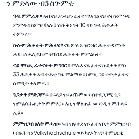
ን ምድላው ብ5 ስጕምቲ
ዓዲ ምምራጽ።
ኣብ ናይ ኦንላይን ፈተና ማእከል ናይ ናትኩም ዓዲ
ምምዳብ ከምዝኽኣሉ ፤ ሽዑ ቅኑዓት 10 ናይ ዓዲ ሕቶታት
ትምሃሩ።
ኩሎም ሕቶታት ምሕላፍ።
ናይ ምሉእ ዝርዝር ሕቶ ቀዳምነት
ሓደ ሳዕ ሓሊፍኩም ዝኸበደ ሕቶታት ምምልካት።
ናይ ሞካሒ ፈተናታት ምግባር።
ምሉእ ናይ ፈተና ዑደታት ምስ
33 ሕቶታት ኣብ ትሕቲ ግዜ ምልማድ። ከምዚ ናይ ቀጥታ ፈተና
ስምዒት ተለምዱ።
ጌጋታት ምድጋም።
ብፍላይ ዝሓዛኹምወን ብተደጋጋሚ ጌጋ
ዝምልሳ ሕቶታት ምምሃር። እዚ ዝቐልጠፈ መንገዲ ን ምሕላፍ
ኢዩ።
ምምዝጋብ ዕለት ምሓዝ።
ኣብ ዝፍቀደ ናይ ፈተና ቦታ ምምዝጋብ
(ብዙሕ ሳዕ Volkshochschule ወይ ካልኦት ናይ ትምህርቲ