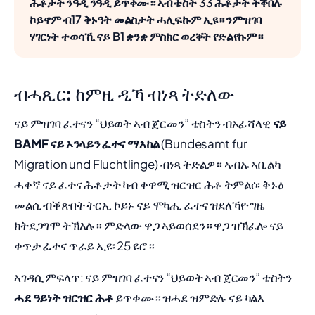
ሕቶታት ንዓዲ ንዓዲ ይጥቀሙ። ኣብ ቴስት 33 ሕቶታት ትቕበሉ
ኮይኖም ብ17 ቅኑዓት መልስታት ሓሊፍኩም ኢዩ። ንምዝገባ
ሃገርነት ተወሳኺ ናይ B1 ቋንቋ ምስክር ወረቐት የድልየኩም።
ብሓጺር: ከምዚ ዲኻ ብነጻ ትድለው
ናይ ምዝገባ ፈተናን “ህይወት ኣብ ጀርመን” ቴስትን ብኦፊሻላዊ
ናይ
BAMF ናይ ኦንላይን ፈተና ማእከል
(Bundesamt fur
Migration und Fluchtlinge) ብነጻ ትድልዎ። ኣብኡ ኣቢልካ
ሓቀኛ ናይ ፈተና ሕቶታት ካብ ቀዋሚ ዝርዝር ሕቶ ትምልሶ፡ ቅኑዕ
መልሲ ብቕጽበት ትርኢ ኮይኑ ናይ ሞካሒ ፈተና ዝደለኻዮ ግዜ
ክትደጋግሞ ትኽእሉ። ምድላው ዋጋ ኣይወሰደን። ዋጋ ዝኽፈሎ ናይ
ቀጥታ ፈተና ጥራይ ኢዩ፡ 25 ዩሮ።
ኣገዳሲ ምፍላጥ: ናይ ምዝገባ ፈተናን “ህይወት ኣብ ጀርመን” ቴስትን
ሓደ ዓይነት ዝርዝር ሕቶ
ይጥቀሙ። ዝሓደ ዝምድሉ ናይ ካልእ