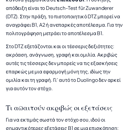
απόδειξη είναι το Deutsch-Test für Zuwanderer
(DTZ). Στην πράξη, το πιστοποιητικό DTZ μπορεί να
αναγράφει B1, A2 ή ανεπαρκές αποτέλεσμα. Για την
πολιτογράφηση μετράει το αποτέλεσμα B1.
Στο DTZ εξετάζονται και οι τέσσερις δεξιότητες:
ακρόαση, ανάγνωση, γραφή και ομιλία. Ακριβώς
αυτές τις τέσσερις δεν μπορείς να τις εξασκήσεις
επαρκώς με μια εφαρμογή μόνη της, ιδίως την
ομιλία και τη γραφή. Γι’ αυτό το Duolingo δεν αρκεί
για αυτόν τον στόχο.
Τι απαιτούν ακριβώς οι εξετάσεις
Για να εκτιμάς σωστά τον στόχο σου, ιδού οι
σημαντικότερες εξετάσεις B1 σε μια επισκόπηση: