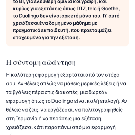
το B1, για ελεύθερη ομιλία και γραφή, και
κυρίως για εξετάσεις όπως DTZ, telc ή Goethe,
το Duolingo δεν είναι αρκετό μόνο του. Γι' αυτό
χρειάζεσαι ένα δομημένο μάθημα με
πραγματικό εκπαιδευτή, που προετοιμάζει
στοχευμένα για την εξέταση.
Η σύντομη απάντηση
Η καλύτερη εφαρμογή εξαρτάται από τον στόχο
σου. Αν θέλεις απλώς να μάθεις μερικές λέξεις ή να
τα βγάλεις πέρα στις διακοπές, μια δωρεάν
εφαρμογή όπως το Duolingo είναι καλή επιλογή. Αν
θέλεις να ζεις, να εργάζεσαι, να πολιτογραφηθείς
στη Γερμανία ή να περάσεις μια εξέταση,
χρειάζεσαι κάτι παραπάνω από μια εφαρμογή