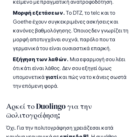
κείμενο με πραγματική ανατροφοδότηση.
Μορφή εξετάσεων.
Το DTZ, το telc και το
Goethe έχουν συγκεκριμένες ασκήσεις και
κανόνες βαθμολόγησης. Όποιος δεν γνωρίζει τη
μορφή αποτυγχάνει συχνά, παρόλο που τα
γερμανικά του είναι ουσιαστικά επαρκή.
Εξήγηση των λαθών.
Μια εφαρμογή σου λέει
ότι κάτι είναι λάθος. Δεν σου εξηγεί όμως
υπομονετικά
γιατί
και πώς να το κάνεις σωστά
την επόμενη φορά.
Αρκεί το Duolingo για την
πολιτογράφηση;
Όχι. Για την πολιτογράφηση χρειάζεσαι κατά
κανόνα γερμανικά σε
επίπεδο B1
. Η συνήθης