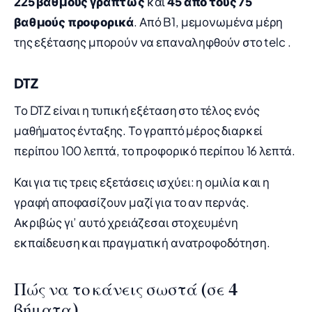
225 βαθμούς γραπτώς
και
45 από τους 75
βαθμούς προφορικά
. Από B1, μεμονωμένα μέρη
της εξέτασης μπορούν να επαναληφθούν στο telc .
DTZ
Το DTZ είναι η τυπική εξέταση στο τέλος ενός
μαθήματος ένταξης. Το γραπτό μέρος διαρκεί
περίπου 100 λεπτά, το προφορικό περίπου 16 λεπτά.
Και για τις τρεις εξετάσεις ισχύει: η ομιλία και η
γραφή αποφασίζουν μαζί για το αν περνάς.
Ακριβώς γι’ αυτό χρειάζεσαι στοχευμένη
εκπαίδευση και πραγματική ανατροφοδότηση.
Πώς να το κάνεις σωστά (σε 4
βήματα)