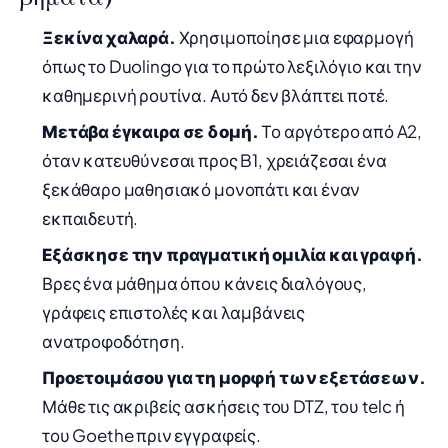
Ξεκίνα χαλαρά.
Χρησιμοποίησε μια εφαρμογή
όπως το Duolingo για το πρώτο λεξιλόγιο και την
καθημερινή ρουτίνα. Αυτό δεν βλάπτει ποτέ.
Μετάβα έγκαιρα σε δομή.
Το αργότερο από A2,
όταν κατευθύνεσαι προς B1, χρειάζεσαι ένα
ξεκάθαρο μαθησιακό μονοπάτι και έναν
εκπαιδευτή.
Εξάσκησε την πραγματική ομιλία και γραφή.
Βρες ένα μάθημα όπου κάνεις διαλόγους,
γράφεις επιστολές και λαμβάνεις
ανατροφοδότηση.
Προετοιμάσου για τη μορφή των εξετάσεων.
Μάθε τις ακριβείς ασκήσεις του DTZ, του telc ή
του Goethe πριν εγγραφείς.