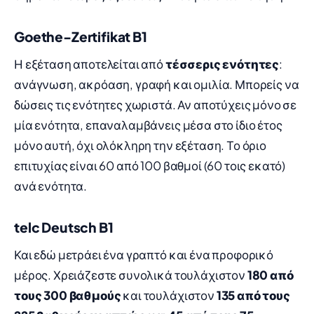
Goethe-Zertifikat B1
Η εξέταση αποτελείται από
τέσσερις ενότητες
:
ανάγνωση, ακρόαση, γραφή και ομιλία. Μπορείς να
δώσεις τις ενότητες χωριστά. Αν αποτύχεις μόνο σε
μία ενότητα, επαναλαμβάνεις μέσα στο ίδιο έτος
μόνο αυτή, όχι ολόκληρη την εξέταση. Το όριο
επιτυχίας είναι 60 από 100 βαθμοί (60 τοις εκατό)
ανά ενότητα.
telc Deutsch B1
Και εδώ μετράει ένα γραπτό και ένα προφορικό
μέρος. Χρειάζεστε συνολικά τουλάχιστον
180 από
τους 300 βαθμούς
και τουλάχιστον
135 από τους