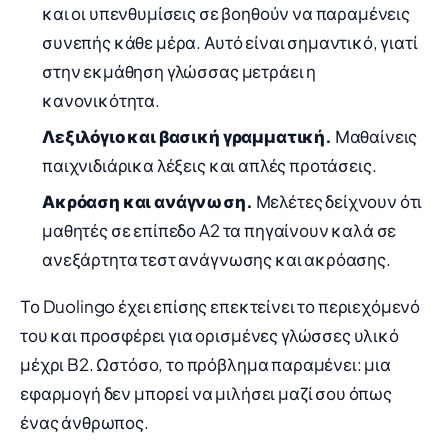
και οι υπενθυμίσεις σε βοηθούν να παραμένεις
συνεπής κάθε μέρα. Αυτό είναι σημαντικό, γιατί
στην εκμάθηση γλώσσας μετράει η
κανονικότητα.
Λεξιλόγιο και βασική γραμματική.
Μαθαίνεις
παιχνιδιάρικα λέξεις και απλές προτάσεις.
Ακρόαση και ανάγνωση.
Μελέτες δείχνουν ότι
μαθητές σε επίπεδο A2 τα πηγαίνουν καλά σε
ανεξάρτητα τεστ ανάγνωσης και ακρόασης.
Το Duolingo έχει επίσης επεκτείνει το περιεχόμενό
του και προσφέρει για ορισμένες γλώσσες υλικό
μέχρι B2. Ωστόσο, το πρόβλημα παραμένει: μια
εφαρμογή δεν μπορεί να μιλήσει μαζί σου όπως
ένας άνθρωπος.