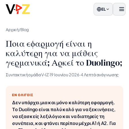
EL
Μεν
Αρχική
/
Blog
Ποια εφαρμογή είναι η
καλύτερη για να μάθεις
γερμανικά; Αρκεί το Duolingo;
Συντακτική ομάδα V‑IZ
·
19 Ιουνίου 2026
·
4 Λεπτά ανάγνωσης
ΕΝ ΟΛΊΓΟΙΣ
Δεν υπάρχει μια και μόνο καλύτερη εφαρμογή.
Το Duolingo είναι πολύ καλό για να ξεκινήσεις,
να εξασκείς λεξιλόγιο και να διατηρείς τη
συνέπεια, και φτάνει περίπου μέχρι A1 ή A2. Για