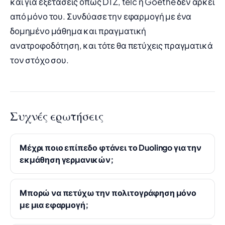
και για εξετάσεις όπως DTZ, telc ή Goethe δεν αρκεί
από μόνο του. Συνδύασε την εφαρμογή με ένα
δομημένο μάθημα και πραγματική
ανατροφοδότηση, και τότε θα πετύχεις πραγματικά
τον στόχο σου.
Συχνές ερωτήσεις
Μέχρι ποιο επίπεδο φτάνει το Duolingo για την
εκμάθηση γερμανικών;
Μπορώ να πετύχω την πολιτογράφηση μόνο
με μια εφαρμογή;