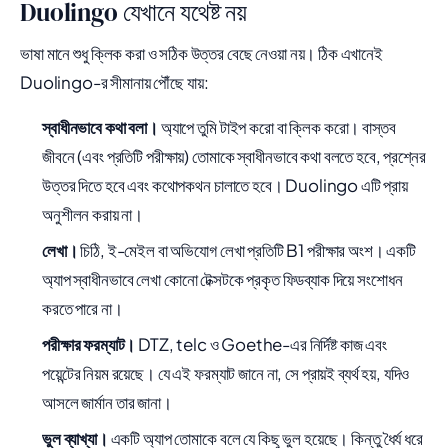
Duolingo যেখানে যথেষ্ট নয়
ভাষা মানে শুধু ক্লিক করা ও সঠিক উত্তর বেছে নেওয়া নয়। ঠিক এখানেই
Duolingo-র সীমানায় পৌঁছে যায়:
স্বাধীনভাবে কথা বলা।
অ্যাপে তুমি টাইপ করো বা ক্লিক করো। বাস্তব
জীবনে (এবং প্রতিটি পরীক্ষায়) তোমাকে স্বাধীনভাবে কথা বলতে হবে, প্রশ্নের
উত্তর দিতে হবে এবং কথোপকথন চালাতে হবে। Duolingo এটি প্রায়
অনুশীলন করায় না।
লেখা।
চিঠি, ই-মেইল বা অভিযোগ লেখা প্রতিটি B1 পরীক্ষার অংশ। একটি
অ্যাপ স্বাধীনভাবে লেখা কোনো টেক্সটকে প্রকৃত ফিডব্যাক দিয়ে সংশোধন
করতে পারে না।
পরীক্ষার ফরম্যাট।
DTZ, telc ও Goethe-এর নির্দিষ্ট কাজ এবং
পয়েন্টের নিয়ম রয়েছে। যে এই ফরম্যাট জানে না, সে প্রায়ই ব্যর্থ হয়, যদিও
আসলে জার্মান তার জানা।
ভুল ব্যাখ্যা।
একটি অ্যাপ তোমাকে বলে যে কিছু ভুল হয়েছে। কিন্তু ধৈর্য ধরে