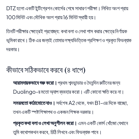
DTZ হলো একটি ইন্টিগ্রেশন কোর্সের শেষে সাধারণ পরীক্ষা। লিখিত অংশ প্রায়
100 মিনিট এবং মৌখিক অংশ প্রায় 16 মিনিট স্থায়ী হয়।
তিনটি পরীক্ষার ক্ষেত্রেই প্রযোজ্য: কথা বলা ও লেখা পাস করার ক্ষেত্রে নির্ণায়ক
ভূমিকা রাখে। ঠিক এর জন্যই তোমার লক্ষ্যভিত্তিক প্রশিক্ষণ ও প্রকৃত ফিডব্যাক
দরকার।
কীভাবে সঠিকভাবে করবে (৪ ধাপে)
আরামদায়কভাবে শুরু করো।
প্রথম শব্দভান্ডার ও দৈনন্দিন রুটিনের জন্য
Duolingo-র মতো অ্যাপ ব্যবহার করো। এটি কোনো ক্ষতি করে না।
সময়মতো কাঠামোতে যাও।
সর্বশেষ A2 থেকে, যখন B1-এর দিকে যাচ্ছো,
তখন একটি স্পষ্ট শিক্ষাপথ ও একজন শিক্ষক দরকার।
প্রকৃত কথা বলা ও লেখা অনুশীলন করো।
এমন একটি কোর্স খোঁজো যেখানে
তুমি কথোপকথন করবে, চিঠি লিখবে এবং ফিডব্যাক পাবে।