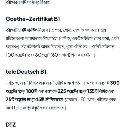
পরীক্ষার একটি সংক্ষিপ্ত বিবরণ:
Goethe-Zertifikat B1
পরীক্ষাটি
চারটি মডিউল
নিয়ে গঠিত: পড়া, শোনা, লেখা ও কথা বলা। তুমি
মডিউলগুলো আলাদাভাবে দিতে পারো। যদি শুধু একটি মডিউলে ফেল করো, একই
বছরে শুধু সেই মডিউলটি আবার দিতে হবে, পুরো পরীক্ষা নয়। প্রতিটি মডিউলে
100 পয়েন্টের মধ্যে 60 পয়েন্ট (60 শতাংশ) পাস করার সীমা।
telc Deutsch B1
এখানেও, একটি লিখিত এবং একটি মৌখিক অংশ গণনা। আপনার সর্বমোট
300
পয়েন্টের মধ্যে 180টি
এবং কমপক্ষে
225 পয়েন্টের মধ্যে 135টি লিখিত
এবং
75টি পয়েন্টের মধ্যে 45টি মৌখিকভাবে
প্রয়োজন। B1 থেকে, পরীক্ষার পৃথক
অংশ telc এ পুনরাবৃত্তি করা যেতে পারে।
DTZ