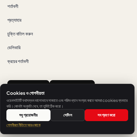
শর্তাবলী
প্রত্যাহার
চুক্তি বাতিল করুন
ডেলিভারি
ক্রয়ের শর্তাবলী
App Store
Google Play
Cookies ও গোপনীয়তা
ওয়েবসাইটটি যথাসম্ভব ভালোভাবে সাজাতে এবং পরিসংখ্যান সংগ্রহ করতে আমরা cookies ব্যবহার
করি। কোনটা অনুমতি দেবে, তা তুমিই ঠিক করো।
শুধু প্রয়োজনীয়
সেটিংস
সব গ্রহণ করো
SH Sprachschule Heilbronn-এর একটি পরিষেবা।
গোপনীয়তা নীতিতে আরও জানো
© 2026 V-IZ