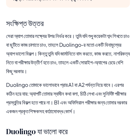
সংক্ষিপ্ত উত্তর
সেরা অ্যাপ তোমার লক্ষ্যের উপর নির্ভর করে। তুমি যদি শুধু কয়েকটা শব্দ শিখতে চাও
বা ছুটিতে কাজ চালাতে চাও, তাহলে Duolingo-র মতো একটি বিনামূল্যের
অ্যাপ ভালো বিকল্প। কিন্তু তুমি যদি জার্মানিতে বাস করতে, কাজ করতে, নাগরিকত্ব
নিতে বা পরীক্ষায় উত্তীর্ণ হতে চাও, তাহলে একটি সোয়াইপ-অ্যাপের চেয়ে বেশি
কিছু দরকার।
Duolingo তোমাকে ভালোভাবে প্রায় A1 বা A2 পর্যন্ত নিয়ে যাবে। এরপর
কঠিন হয়ে যায়: অ্যাপটি তোমার স্বাধীন কথা বলা, চিঠি লেখা এবং সুনির্দিষ্ট পরীক্ষার
প্রস্তুতির বিকল্প হতে পারে না। B1 এবং অফিসিয়াল পরীক্ষার জন্য তোমার দরকার
একজন প্রকৃত শিক্ষকসহ কাঠামোবদ্ধ কোর্স।
Duolingo যা ভালো করে