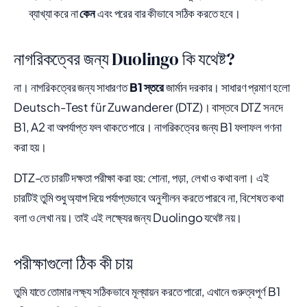
ব্যাখ্যা করে না
কেন
এবং পরের বার কীভাবে সঠিক করতে হবে।
নাগরিকত্বের জন্য Duolingo কি যথেষ্ট?
না। নাগরিকত্বের জন্য সাধারণত
B1 স্তরে
জার্মান দরকার। সাধারণ প্রমাণ হলো
Deutsch-Test für Zuwanderer (DTZ)। বাস্তবে DTZ সনদে
B1, A2 বা অপর্যাপ্ত ফল থাকতে পারে। নাগরিকত্বের জন্য B1 ফলাফল গণনা
করা হয়।
DTZ-তে চারটি দক্ষতা পরীক্ষা করা হয়: শোনা, পড়া, লেখা ও কথা বলা। এই
চারটিই তুমি শুধু অ্যাপ দিয়ে পর্যাপ্তভাবে অনুশীলন করতে পারবে না, বিশেষত কথা
বলা ও লেখা নয়। তাই এই লক্ষ্যের জন্য Duolingo যথেষ্ট নয়।
পরীক্ষাগুলো ঠিক কী চায়
তুমি যাতে তোমার লক্ষ্য সঠিকভাবে মূল্যায়ন করতে পারো, এখানে গুরুত্বপূর্ণ B1