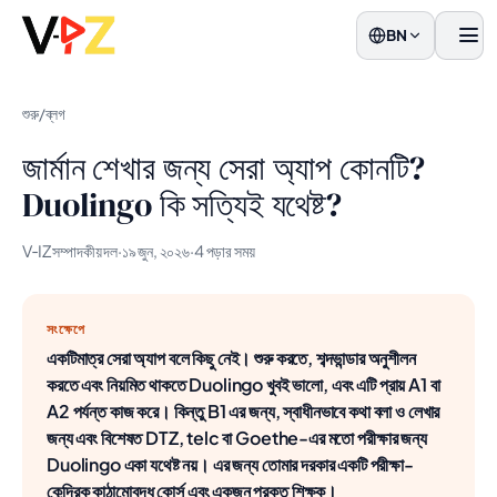
BN
মেনু
শুরু
/
ব্লগ
জার্মান শেখার জন্য সেরা অ্যাপ কোনটি?
Duolingo কি সত্যিই যথেষ্ট?
V‑IZ সম্পাদকীয় দল
·
১৯ জুন, ২০২৬
·
4 পড়ার সময়
সংক্ষেপে
একটিমাত্র সেরা অ্যাপ বলে কিছু নেই। শুরু করতে, শব্দভান্ডার অনুশীলন
করতে এবং নিয়মিত থাকতে Duolingo খুবই ভালো, এবং এটি প্রায় A1 বা
A2 পর্যন্ত কাজ করে। কিন্তু B1 এর জন্য, স্বাধীনভাবে কথা বলা ও লেখার
জন্য এবং বিশেষত DTZ, telc বা Goethe-এর মতো পরীক্ষার জন্য
Duolingo একা যথেষ্ট নয়। এর জন্য তোমার দরকার একটি পরীক্ষা-
কেন্দ্রিক কাঠামোবদ্ধ কোর্স এবং একজন প্রকৃত শিক্ষক।