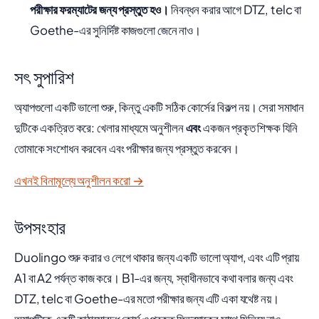
পরীক্ষার ফরম্যাটের জন্য প্রস্তুত হও।
নিবন্ধন করার আগে DTZ, telc বা
Goethe-এর সুনির্দিষ্ট কাজগুলো জেনে নাও।
সৎ সুপারিশ
অ্যাপগুলো একটি ভালো শুরু, কিন্তু একটি সঠিক কোর্সের বিকল্প নয়। সেরা সমাধান
দুটিকে একত্রিত করে: খেলার মাধ্যমে অনুশীলন
এবং
একজন প্রকৃত শিক্ষক যিনি
তোমাকে সংশোধন করবেন এবং পরীক্ষার জন্য প্রস্তুত করবেন।
এখনই বিনামূল্যে অনুশীলন করো →
উপসংহার
Duolingo শুরু করার ও লেগে থাকার জন্য একটি ভালো অ্যাপ, এবং এটি প্রায়
A1 বা A2 পর্যন্ত কাজ করে। B1-এর জন্য, স্বাধীনভাবে কথা বলার জন্য এবং
DTZ, telc বা Goethe-এর মতো পরীক্ষার জন্য এটি একা যথেষ্ট নয়।