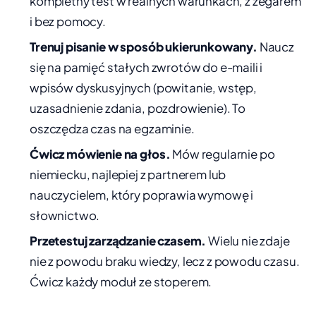
kompletny test w realnych warunkach, z zegarem
i bez pomocy.
Trenuj pisanie w sposób ukierunkowany.
Naucz
się na pamięć stałych zwrotów do e-maili i
wpisów dyskusyjnych (powitanie, wstęp,
uzasadnienie zdania, pozdrowienie). To
oszczędza czas na egzaminie.
Ćwicz mówienie na głos.
Mów regularnie po
niemiecku, najlepiej z partnerem lub
nauczycielem, który poprawia wymowę i
słownictwo.
Przetestuj zarządzanie czasem.
Wielu nie zdaje
nie z powodu braku wiedzy, lecz z powodu czasu.
Ćwicz każdy moduł ze stoperem.