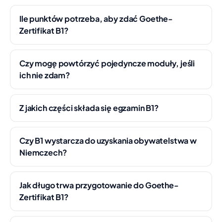
Ile punktów potrzeba, aby zdać Goethe-
Zertifikat B1?
Czy mogę powtórzyć pojedyncze moduły, jeśli
ich nie zdam?
Z jakich części składa się egzamin B1?
Czy B1 wystarcza do uzyskania obywatelstwa w
Niemczech?
Jak długo trwa przygotowanie do Goethe-
Zertifikat B1?