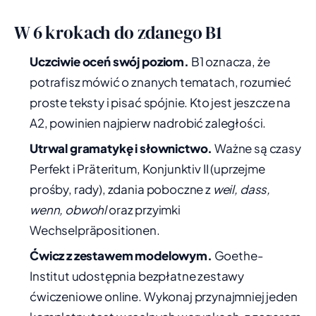
W 6 krokach do zdanego B1
Uczciwie oceń swój poziom.
B1 oznacza, że
potrafisz mówić o znanych tematach, rozumieć
proste teksty i pisać spójnie. Kto jest jeszcze na
A2, powinien najpierw nadrobić zaległości.
Utrwal gramatykę i słownictwo.
Ważne są czasy
Perfekt i Präteritum, Konjunktiv II (uprzejme
prośby, rady), zdania poboczne z
weil, dass,
wenn, obwohl
oraz przyimki
Wechselpräpositionen.
Ćwicz z zestawem modelowym.
Goethe-
Institut udostępnia bezpłatne zestawy
ćwiczeniowe online. Wykonaj przynajmniej jeden