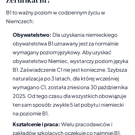
Zertifikat B1?
B1 to ważny poziom w codziennym życiu w
Niemczech:
Obywatelstwo:
Dla uzyskania niemieckiego
obywatelstwa B1 uznawany jest za normalnie
wymagany poziom językowy. Aby uzyskać
obywatelstwo Niemiec, wystarczy poziom języka
B1. Zaświadczenie C1 nie jest konieczne. Szybsza
naturalizacja po 3 latach, dla której wcześniej
wymagano C1, została zniesiona 30 października
2025. Od tego czasu dla wszystkich obowiązuje
ten sam sposób: zwykle 5 lat pobytu i niemiecki
na poziomie B1.
Kształcenie i praca:
Wielu pracodawców i
zakładów szkolących oczekuje co najmniej B1.