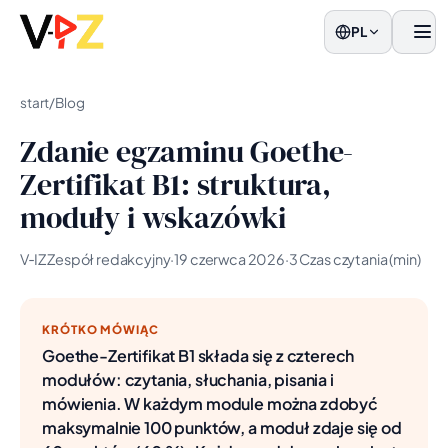
PL
men
start
/
Blog
Zdanie egzaminu Goethe-
Zertifikat B1: struktura,
moduły i wskazówki
V‑IZ Zespół redakcyjny
·
19 czerwca 2026
·
3 Czas czytania (min)
KRÓTKO MÓWIĄC
Goethe-Zertifikat B1 składa się z czterech
modułów: czytania, słuchania, pisania i
mówienia. W każdym module można zdobyć
maksymalnie 100 punktów, a moduł zdaje się od