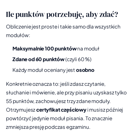
Ile punktów potrzebuję, aby zdać?
Obliczenie jest proste i takie samo dla wszystkich
modułów:
Maksymalnie 100 punktów
na moduł
Zdane od 60 punktów
(czyli 60 %)
Każdy moduł oceniany jest
osobno
Konkretnie oznacza to: jeśli zdasz czytanie,
słuchanie i mówienie, ale przy pisaniu uzyskasz tylko
55 punktów, zachowujesz trzy zdane moduły.
Otrzymujesz
certyfikat częściowy
i musisz później
powtórzyć jedynie moduł pisania. To znacznie
zmniejsza presję podczas egzaminu.