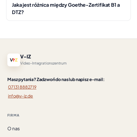
Jaka jest różnica między Goethe-Zertifikat B1 a
DTZ?
V-IZ
Video-Integrationszentrum
Masz pytania? Zadzwoń do nas lub napisz e-mail:
07131 8882719
info@v-iz.de
FIRMA
O nas