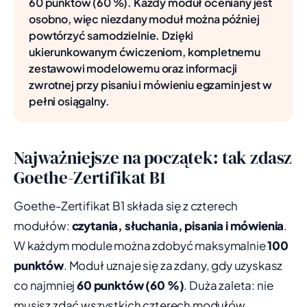
60 punktów (60 %). Każdy moduł oceniany jest
osobno, więc niezdany moduł można później
powtórzyć samodzielnie. Dzięki
ukierunkowanym ćwiczeniom, kompletnemu
zestawowi modelowemu oraz informacji
zwrotnej przy pisaniu i mówieniu egzamin jest w
pełni osiągalny.
Najważniejsze na początek: tak zdasz
Goethe-Zertifikat B1
Goethe-Zertifikat B1 składa się z czterech
modułów:
czytania, słuchania, pisania i mówienia
.
W każdym module można zdobyć maksymalnie
100
punktów
. Moduł uznaje się za zdany, gdy uzyskasz
co najmniej
60 punktów (60 %)
. Duża zaleta: nie
musisz zdać wszystkich czterech modułów