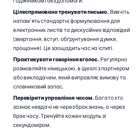
годинником і без допомоги.
Цілеспрямовано тренувати письмо.
Вивчіть
напам’ять стандартні формулювання для
електронних листів та дискусійних відповідей
(звертання, вступ, обґрунтування думки,
прощання). Це заощадить час на іспиті.
Практикувати говоріння вголос.
Регулярно
розмовляйте німецькою, в ідеалі з партнером
або викладачем, який виправляє вимову та
словниковий запас.
Перевірити управління часом.
Багато хто
зазнає невдачі не через брак знань, а через
брак часу. Тренуйте кожен модуль зі
секундоміром.