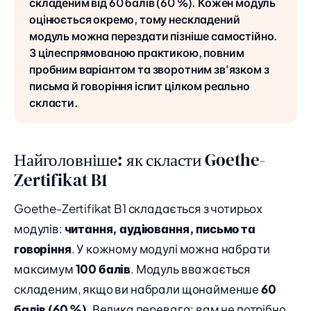
складеним від 60 балів (60 %). Кожен модуль
оцінюється окремо, тому нескладений
модуль можна перездати пізніше самостійно.
З цілеспрямованою практикою, повним
пробним варіантом та зворотним зв'язком з
письма й говоріння іспит цілком реально
скласти.
Найголовніше: як скласти Goethe-
Zertifikat B1
Goethe-Zertifikat B1 складається з чотирьох
модулів:
читання, аудіювання, письмо та
говоріння
. У кожному модулі можна набрати
максимум
100 балів
. Модуль вважається
складеним, якщо ви набрали щонайменше
60
балів (60 %)
. Велика перевага: вам не потрібно