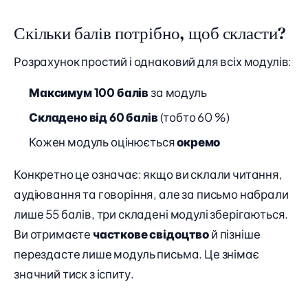
Скільки балів потрібно, щоб скласти?
Розрахунок простий і однаковий для всіх модулів:
Максимум 100 балів
за модуль
Складено від 60 балів
(тобто 60 %)
Кожен модуль оцінюється
окремо
Конкретно це означає: якщо ви склали читання,
аудіювання та говоріння, але за письмо набрали
лише 55 балів, три складені модулі зберігаються.
Ви отримаєте
часткове свідоцтво
й пізніше
перездасте лише модуль письма. Це знімає
значний тиск з іспиту.