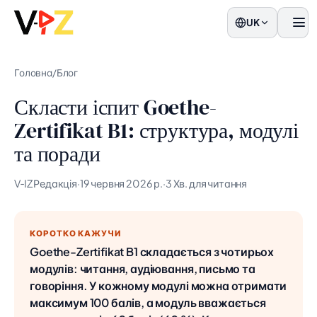
UK
мен
Головна
/
Блог
Скласти іспит Goethe-
Zertifikat B1: структура, модулі
та поради
V‑IZ Редакція
·
19 червня 2026 р.
·
3 Хв. для читання
КОРОТКО КАЖУЧИ
Goethe-Zertifikat B1 складається з чотирьох
модулів: читання, аудіювання, письмо та
говоріння. У кожному модулі можна отримати
максимум 100 балів, а модуль вважається