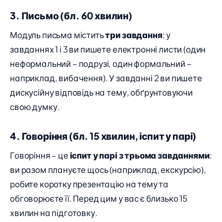
3. Письмо (бл. 60 хвилин)
Модуль письма містить
три завдання
: у
завданнях 1 і 3 ви пишете електронні листи (один
неформальний – подрузі, один формальний –
наприклад, вибачення). У завданні 2 ви пишете
дискусійну відповідь на тему, обґрунтовуючи
свою думку.
4. Говоріння (бл. 15 хвилин, іспит у парі)
Говоріння – це
іспит у парі з трьома завданнями
:
ви разом плануєте щось (наприклад, екскурсію),
робите коротку презентацію на тему та
обговорюєте її. Перед цим у вас є близько 15
хвилин на підготовку.