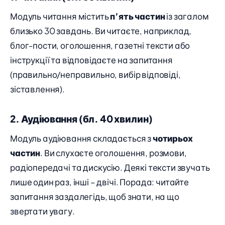
Модуль читання містить
п’ять частин
із загалом
близько 30 завдань. Ви читаєте, наприклад,
блог-пости, оголошення, газетні тексти або
інструкції та відповідаєте на запитання
(правильно/неправильно, вибір відповіді,
зіставлення).
2. Аудіювання (бл. 40 хвилин)
Модуль аудіювання складається з
чотирьох
частин
. Ви слухаєте оголошення, розмови,
радіопередачі та дискусію. Деякі тексти звучать
лише один раз, інші – двічі. Порада: читайте
запитання заздалегідь, щоб знати, на що
звертати увагу.