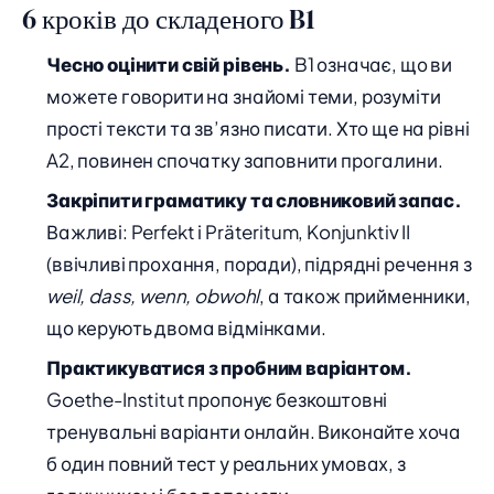
6 кроків до складеного B1
Чесно оцінити свій рівень.
B1 означає, що ви
можете говорити на знайомі теми, розуміти
прості тексти та зв’язно писати. Хто ще на рівні
A2, повинен спочатку заповнити прогалини.
Закріпити граматику та словниковий запас.
Важливі: Perfekt і Präteritum, Konjunktiv II
(ввічливі прохання, поради), підрядні речення з
weil, dass, wenn, obwohl
, а також прийменники,
що керують двома відмінками.
Практикуватися з пробним варіантом.
Goethe-Institut пропонує безкоштовні
тренувальні варіанти онлайн. Виконайте хоча
б один повний тест у реальних умовах, з