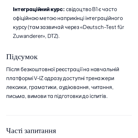
Інтеграційний курс:
свідоцтво B1 є часто
офіційною метою наприкінці інтеграційного
курсу (там зазвичай через «Deutsch-Test für
Zuwanderer», DTZ).
Підсумок
Після безкоштовної реєстрації на навчальній
платформі V‑IZ одразу доступні тренажери
лексики, граматики, аудіювання, читання,
письма, вимови та підготовки до іспитів.
Часті запитання