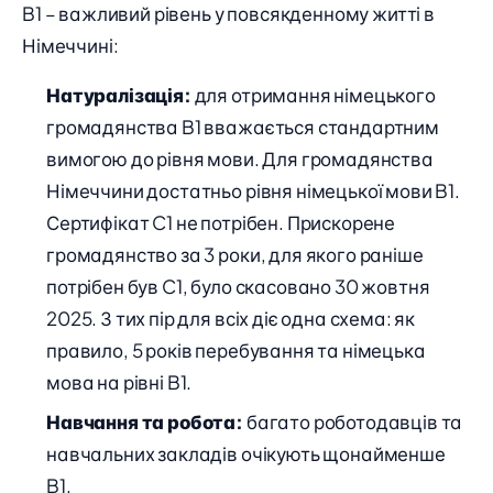
B1 – важливий рівень у повсякденному житті в
Німеччині:
Натуралізація:
для отримання німецького
громадянства B1 вважається стандартним
вимогою до рівня мови. Для громадянства
Німеччини достатньо рівня німецької мови B1.
Сертифікат C1 не потрібен. Прискорене
громадянство за 3 роки, для якого раніше
потрібен був C1, було скасовано 30 жовтня
2025. З тих пір для всіх діє одна схема: як
правило, 5 років перебування та німецька
мова на рівні B1.
Навчання та робота:
багато роботодавців та
навчальних закладів очікують щонайменше
B1.