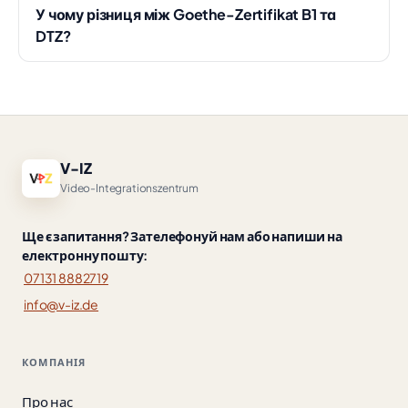
У чому різниця між Goethe-Zertifikat B1 та
DTZ?
V-IZ
Video-Integrationszentrum
Ще є запитання? Зателефонуй нам або напиши на
електронну пошту:
07131 8882719
info@v-iz.de
КОМПАНІЯ
Про нас