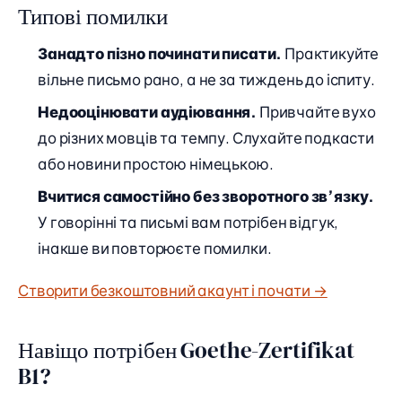
Типові помилки
Занадто пізно починати писати.
Практикуйте
вільне письмо рано, а не за тиждень до іспиту.
Недооцінювати аудіювання.
Привчайте вухо
до різних мовців та темпу. Слухайте подкасти
або новини простою німецькою.
Вчитися самостійно без зворотного зв’язку.
У говорінні та письмі вам потрібен відгук,
інакше ви повторюєте помилки.
Створити безкоштовний акаунт і почати →
Навіщо потрібен Goethe-Zertifikat
B1?