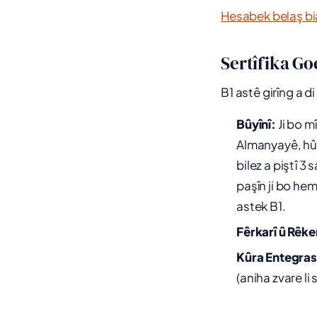
Hesabek belaş bia
Sertîfika Go
B1 astê girîng a d
Bûyînî:
Ji bo m
Almanyayê, hûn
bilez a piştî 3
paşîn ji bo he
astek B1.
Fêrkarî û Rêke
Kûra Entegra
(aniha zvare l