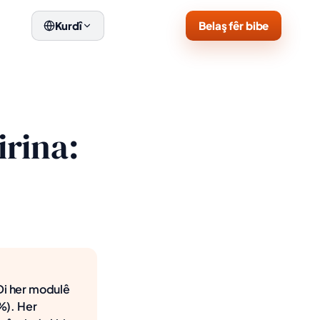
Belaş fêr bibe
Kurdî
irina:
 Di her modulê
 %). Her