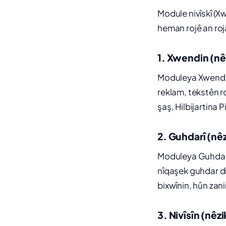
Module nivîskî (Xw
heman rojê an ro
1. Xwendin (nêz
Moduleya Xwend
reklam, tekstên r
şaş, Hilbijartina P
2. Guhdarî (nêz
Moduleya Guhdarî
nîqaşek guhdar dik
bixwînin, hûn zani
3. Nivîsîn (nêzi