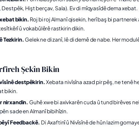
, Destpêk, Hişt berçav, Sala). Ev di mîqyasîdê dema xebat.
 xebat bikin.
Roj bi roj Almanî qisekin, herî baş bi partner
tesîtkêrî û vokabûlêrê rastkirin dikin.
 Tezkirin.
Gelek ne di zanî, lê di demê de nabe. Her modul
rfireh Şekîn Bikin
ivîsînê destpêkirin.
Xebata nivîsîna azad pir pêş, ne tenê he
t bikin.
r nirxandin.
Guhê xwe bi axivkarên cuda û tund birêves n
pên sade en Almanî bibihîzin.
 bêyî Feedbackê.
Di Axaftinî û Nivîsînê de hûn lazim gomaye