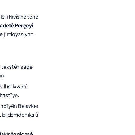
ê li Nivîsînê tenê
adetê Perçeyî
e ji mîqyasiyan.
n, tekstên sade
in.
 II (dilxwahî
astî ye.
ndî yên Belavker
in, bi demdemka û
dakişên nîqaşê