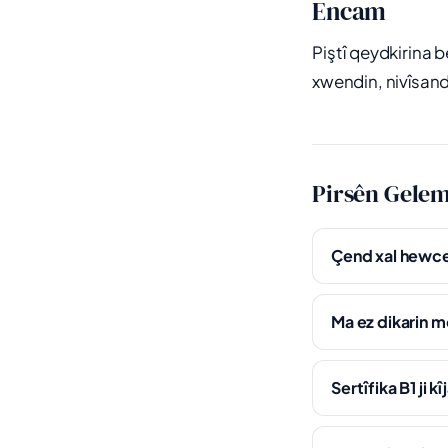
Encam
Piştî qeydkirina 
xwendin, nivîsand
Pirsên Gele
Çend xal hewce
Ma ez dikarin 
Sertîfika B1 ji 