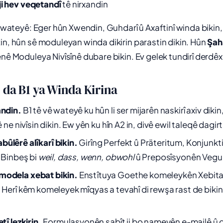
ji hev veqetandî
tê nirxandin
ê wateyê: Eger hûn Xwendin, Guhdarî û Axaftinî winda bikin, l
in, hûn sê moduleyan winda dikirin parastin dikin. Hûn
Şah
enê Moduleya Nivîsînê dubare bikin. Ev gelek tundirî derdêx
 da B1 ya Winda Kirina
andin.
B1 tê vê wateyê ku hûn li ser mijarên naskirî axiv diki
ê ne nivîsin dikin. Ew yên ku hîn A2 in, divê ewil taleqê dagirt
ûlêrê alîkarî bikin.
Girîng Perfekt û Präteritum, Konjunktiv
, Binbeş bi
weil, dass, wenn, obwohl
û Preposîsyonên Veguh
modela xebat bikin.
Enstîtuya Goethe komeleykên Xebita
. Herî kêm komeleyek mîqyas a tevahî di rewşa rast de bik
tî lezkirin.
Formulasyonên sabît ji bo nameyên e-mailê û 