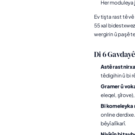
Her moduleya
Ev tişta rast tê v
55 xal bidestxwez
wergirin û paşê t
Di 6 Gavdayê
Astê rast nirx
têdigihin û bi r
Gramer û vokab
eleqel, şîrove)
Bi komeleyka 
online derdixe
bêyî alîkarî.
Nivîsîn bi taybe