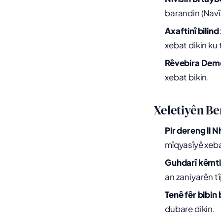
barandin (Navî
Axaftinî bilind
xebat dikin ku 
Rêvebira Demê
xebat bikin.
Xeletiyên Be
Pir dereng li N
mîqyasîyê xeba
Guhdarî kêmti
an zaniyarên tî
Tenê fêr bibin
dubare dikin.