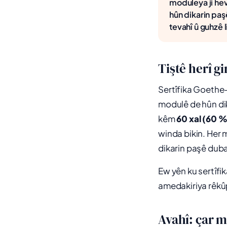
moduleya ji hev
hûn dikarin pa
tevahî û guhzê li
Tiştê herî g
Sertîfika Goethe-
modulê de hûn dik
kêm
60 xal (60 %
winda bikin. Her 
dikarin paşê dubare
Ew yên ku sertîfi
amedakiriya rêkûpê
Avahî: çar m