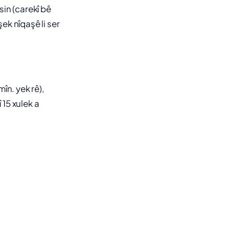
sin (carekî bê
şek nîqaşê li ser
mîn. yek rê),
î 15 xulek a