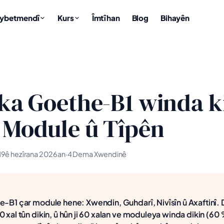
aybetmendî
Kurs
Îmtîhan
Blog
Bihayên
ika Goethe-B1 winda k
 Module û Tîpên
19ê hezîrana 2026an
·
4 Dema Xwendinê
e-B1 çar module hene: Xwendin, Guhdarî, Nivîsîn û Axaftinî.
0 xal tûn dikin, û hûn ji 60 xalan ve moduleya winda dikin (60