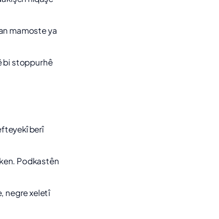
ek an mamoste ya
ê bi stoppurhê
fteyekî berî
eken. Podkastên
, negre xeletî