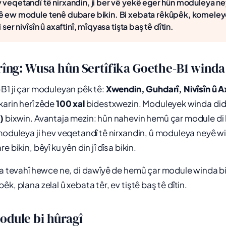
 veqetandî tê nirxandin, ji ber vê yekê eger hûn moduleya ne
şê ew module tenê dubare bikin. Bi xebata rêkûpêk, komele
 ser nivîsîn û axaftinî, mîqyasa tişta baş tê dîtin.
irîng: Wusa hûn Sertîfika Goethe-B1 winda
B1 ji çar moduleyan pêk tê:
Xwendin, Guhdarî, Nivîsîn û A
arin herî zêde
100 xal
bidestxwezin. Moduleyek winda didi
)
bixwin. Avantaja mezin: hûn nahevin hemû çar module d
moduleya ji hev veqetandî tê nirxandin, û moduleya neyê wi
 bikin, bêyî ku yên din jî dîsa bikin.
ka tevahî hewce ne, di dawîyê de hemû çar module winda bi
k, plana zelal û xebata têr, ev tiştê baş tê dîtin.
odule bi hûragî