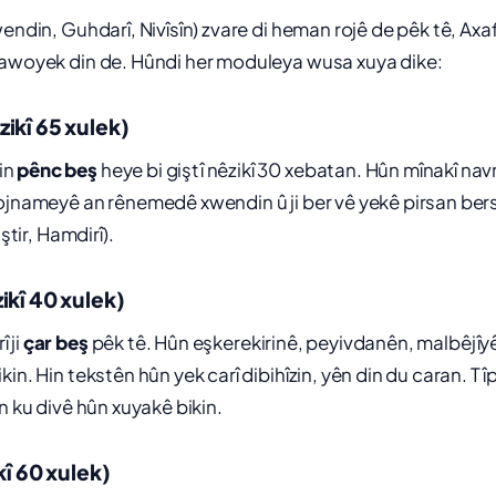
endin, Guhdarî, Nivîsîn) zvare di heman rojê de pêk tê, Axaft
jawoyek din de. Hûndi her moduleya wusa xuya dike:
ikî 65 xulek)
in
pênc beş
heye bi giştî nêzikî 30 xebatan. Hûn mînakî nav
ojnameyê an rênemedê xwendin û ji ber vê yekê pirsan bersi
iştir, Hamdirî).
ikî 40 xulek)
 ji
çar beş
pêk tê. Hûn eşkerekirinê, peyivdanên, malbêjîy
in. Hin tekstên hûn yek carî dibihîzin, yên din du caran. Tîpe
n ku divê hûn xuyakê bikin.
kî 60 xulek)