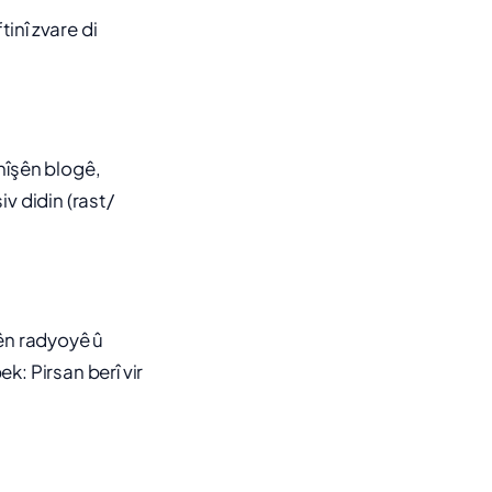
inî zvare di
nîşên blogê,
v didin (rast/
ên radyoyê û
k: Pirsan berî vir