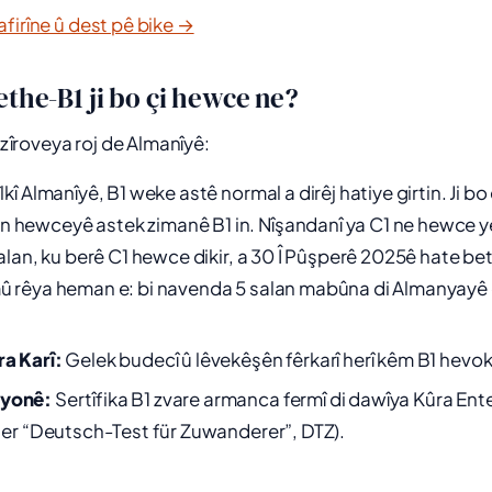
firîne û dest pê bike →
ethe-B1 ji bo çi hewce ne?
i zîroveya roj de Almanîyê:
îlkî Almanîyê, B1 weke astê normal a dirêj hatiye girtin. Ji 
 hewceyê astek zimanê B1 in. Nîşandanî ya C1 ne hewce y
 salan, ku berê C1 hewce dikir, a 30 Î Pûşperê 2025ê hate be
mû rêya heman e: bi navenda 5 salan mabûna di Almanyayê 
ra Karî:
Gelek budecî û lêvekêşên fêrkarî herî kêm B1 hevok 
syonê:
Sertîfika B1 zvare armanca fermî di dawîya Kûra En
i ser “Deutsch-Test für Zuwanderer”, DTZ).