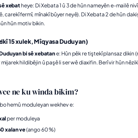
sê xebat
heye: Di Xebata 1 û 3 de hûn nameyên e-mailê nivî
alê, carekî fermî, mînakî bûyer neyê). Di Xebata 2 de hûn daki
 hûn hûn motiv bikin.
êzikî 15 xulek, Mîqyasa Duduyan)
Duduyan bi sê xebatan
e: Hûn pêk re tiştekî plansaz dikin (
r mijarek hildibêjin û paşê li ser wê diaxifin. Berî vir hûn nêzik
wce ne ku winda bikim?
ji bo hemû moduleyan wekhev e:
xal
per moduleya
60 xalan ve
(ango 60 %)