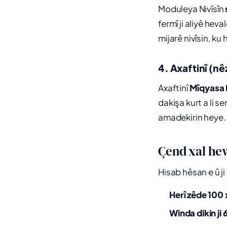
Moduleya Nivîsîn
fermî ji aliyê hev
mijarê nivîsin, ku
4. Axaftinî (n
Axaftinî
Mîqyasa 
dakişa kurt a li se
amadekirin heye.
Çend xal he
Hisab hêsan e û 
Herî zêde 100 
Winda dikin ji 