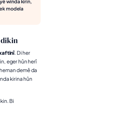
yê winda kirin,
yek modela
 dikin
xaftinî
. Di her
n, eger hûn herî
i heman demê da
nda kirina hûn
kin. Bi