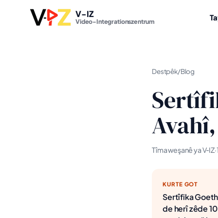
V-IZ
T
Video-Integrationszentrum
Destpêk
/
Blog
Sertîf
Avahî,
Tîma weşanê ya V‑IZ
·
KURTE GOT
Sertîfika Goeth
de herî zêde 10