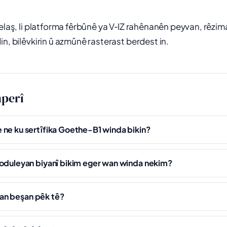
belaş, li platforma fêrbûnê ya V‑IZ rahênanên peyvan, rêzim
in, bilêvkirin û azmûnê rasterast berdest in.
mperî
 ne ku sertîfika Goethe-B1 winda bikin?
moduleyan biyanî bikim eger wan winda nekim?
kîjan beşan pêk tê?