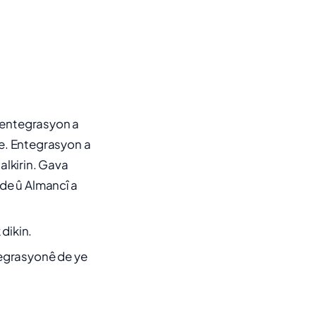
bo entegrasyon a
e. Entegrasyon a
talkirin. Gava
de û Almancî a
dikin.
tegrasyonê de ye