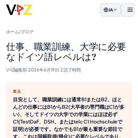
JA
メニ
ホーム
/
ブログ
仕事、職業訓練、大学に必要
なドイツ語レベルは?
V‑IZ編集部
·
2026年6月19日
·
2 読了時間
要点
目安として、職業訓練には通常B1またはB2、ほと
んどの仕事にはB1からB2(大卒者の専門職はC1が多
い)、そしてドイツの大学での学業にはほぼ必ず
C1(TestDaF、DSH、またはtelc C1 Hochschuleで
証明)が必要です。なかでもB1が最も重要な節目で
す。これは国籍取得(帰化)に必要なレベルであり、