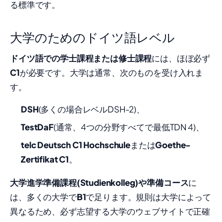
る標準です。
大学のためのドイツ語レベル
ドイツ語での学士課程または修士課程
には、ほぼ必ず
C1
が必要です。大学は通常、次のものを受け入れま
す。
DSH
(多くの場合レベルDSH-2)、
TestDaF
(通常、4つの分野すべてで最低TDN 4)、
telc Deutsch C1 Hochschule
または
Goethe-
Zertifikat C1
。
大学進学準備課程(Studienkolleg)や準備コース
に
は、多くの大学で
B1
で足ります。規則は大学によって
異なるため、必ず志望する大学のウェブサイトで正確