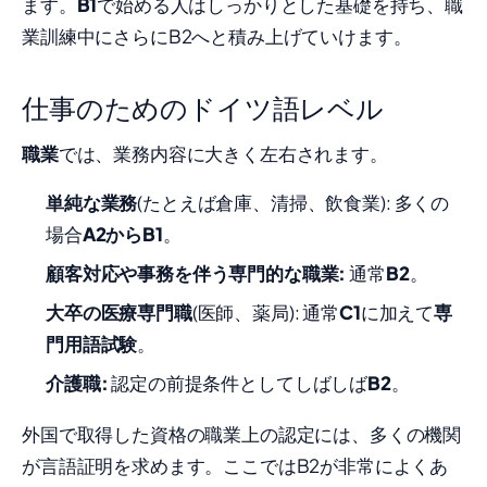
ます。
B1
で始める人はしっかりとした基礎を持ち、職
業訓練中にさらにB2へと積み上げていけます。
仕事のためのドイツ語レベル
職業
では、業務内容に大きく左右されます。
単純な業務
(たとえば倉庫、清掃、飲食業): 多くの
場合
A2からB1
。
顧客対応や事務を伴う専門的な職業:
通常
B2
。
大卒の医療専門職
(医師、薬局): 通常
C1
に加えて
専
門用語試験
。
介護職:
認定の前提条件としてしばしば
B2
。
外国で取得した資格の職業上の認定には、多くの機関
が言語証明を求めます。ここではB2が非常によくあ