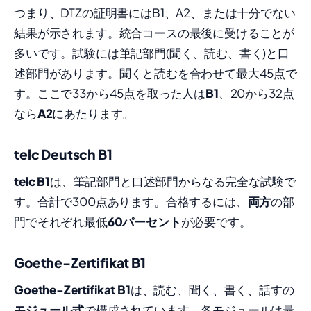
つまり、DTZの証明書にはB1、A2、または十分でない
結果が示されます。統合コースの最後に受けることが
多いです。試験には筆記部門(聞く、読む、書く)と口
述部門があります。聞くと読むを合わせて最大45点で
す。ここで33から45点を取った人は
B1
、20から32点
なら
A2
にあたります。
telc Deutsch B1
telc B1
は、筆記部門と口述部門からなる完全な試験で
す。合計で300点あります。合格するには、
両方
の部
門でそれぞれ最低
60パーセント
が必要です。
Goethe-Zertifikat B1
Goethe-Zertifikat B1
は、読む、聞く、書く、話すの
モジュール式
で構成されています。各モジュールは最