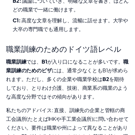
B2:
議論についていき、明確な文章を書き、ほとん
どの職業で一緒に働けます。
C1:
高度な文章を理解し、流暢に話せます。大学や
大卒の専門職でも通用します。
職業訓練のためのドイツ語レベル
職業訓練
では、
B1
が入り口になることが多いです。
職
業訓練のためのビザ
には、通常少なくともB1が求めら
れます。ただし、多くの企業や職業学校は
B2
を期待
しており、とりわけ介護、技術、商業系の職業のよう
な高度な分野ではその傾向があります。
私たちのアドバイス: 直接、訓練先の企業と管轄の商
工会議所(たとえばIHKや手工業会議所)に問い合わせて
ください。要件は職業や州によって異なることがあり