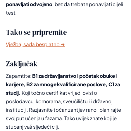
ponavljati odvojeno
, bez da trebate ponavljati cijeli
test.
Tako se pripremite
Vježbaj sada besplatno →
Zaključak
Zapamtite:
B1 za državljanstvo i početak obuke i
karijere, B2 za mnoge kvalificirane poslove, C1 za
studij.
Koji točno certifikat vrijedi ovisi o
poslodavcu, komorama, sveučilištu ili državnoj
instituciji. Razjasnite točan zahtjev rano i planirajte
svoj put učenja u fazama. Tako uvijek znate koji je
stupanj vaš sljedeći cilj.