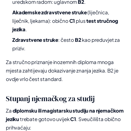
uredskom radom: uglavnom
B2
.
Akademske zdravstvene struke
(liječnica,
liječnik, ljekarna): obično
C1
plus
test stručnog
jezika
.
Zdravstvene struke
: često
B2
kao preduvjet za
priziv.
Za stručno priznanje inozemnih diploma mnoga
mjesta zahtijevaju dokazivanje znanja jezika. B2 je
ovdje vrlo čest standard.
Stupanj njemačkog za studij
Za
diplomsku ili magistarsku studiju na njemačkom
jeziku
trebate gotovo uvijek
C1
. Sveučilišta obično
prihvaćaju: