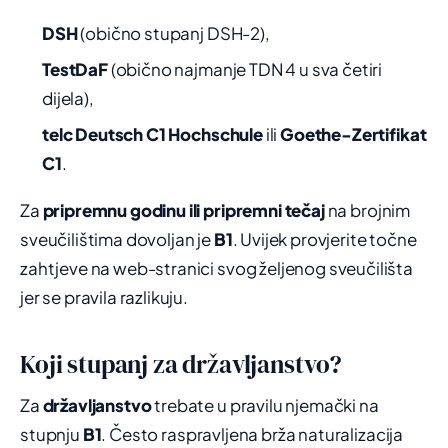
DSH
(obično stupanj DSH-2),
TestDaF
(obično najmanje TDN 4 u sva četiri
dijela),
telc Deutsch C1 Hochschule
ili
Goethe-Zertifikat
C1
.
Za
pripremnu godinu ili pripremni tečaj
na brojnim
sveučilištima dovoljan je
B1
. Uvijek provjerite točne
zahtjeve na web-stranici svog željenog sveučilišta
jer se pravila razlikuju.
Koji stupanj za državljanstvo?
Za
državljanstvo
trebate u pravilu njemački na
stupnju
B1
. Često raspravljena brža naturalizacija