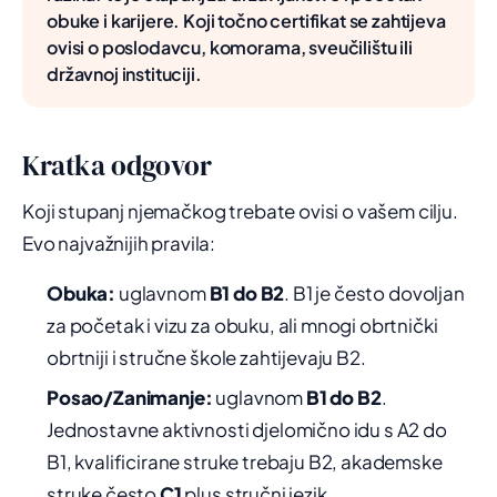
obuke i karijere. Koji točno certifikat se zahtijeva
ovisi o poslodavcu, komorama, sveučilištu ili
državnoj instituciji.
Kratka odgovor
Koji stupanj njemačkog trebate ovisi o vašem cilju.
Evo najvažnijih pravila:
Obuka:
uglavnom
B1 do B2
. B1 je često dovoljan
za početak i vizu za obuku, ali mnogi obrtnički
obrtniji i stručne škole zahtijevaju B2.
Posao/Zanimanje:
uglavnom
B1 do B2
.
Jednostavne aktivnosti djelomično idu s A2 do
B1, kvalificirane struke trebaju B2, akademske
struke često
C1
plus stručni jezik.