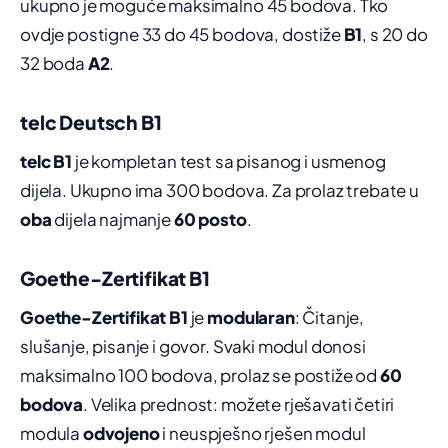
ukupno je moguće maksimalno 45 bodova. Tko
ovdje postigne 33 do 45 bodova, dostiže
B1
, s 20 do
32 boda
A2
.
telc Deutsch B1
telc B1
je kompletan test sa pisanog i usmenog
dijela. Ukupno ima 300 bodova. Za prolaz trebate u
oba
dijela najmanje
60 posto
.
Goethe-Zertifikat B1
Goethe-Zertifikat B1
je
modularan
: Čitanje,
slušanje, pisanje i govor. Svaki modul donosi
maksimalno 100 bodova, prolaz se postiže od
60
bodova
. Velika prednost: možete rješavati četiri
modula
odvojeno
i neuspješno rješen modul