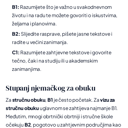
B1:
Razumijete što je važno u svakodnevnom
životu i na radu te možete govoriti o iskustvima,
željama i planovima.
B2:
Slijedite rasprave, pišete jasne tekstove i
radite u većini zanimanja.
C1:
Razumijete zahtjevne tekstove i govorite
tečno, čak i na studiju ili u akademskim
zanimanjima.
Stupanj njemačkog za obuku
Za
stručnu obuku
,
B1
je često početak. Za
vizu za
stručnu obuku
uglavnom se zahtijeva najmanje B1.
Međutim, mnogi obrtnički obrtniji i stručne škole
očekuju
B2
, pogotovo u zahtjevnim područjima kao