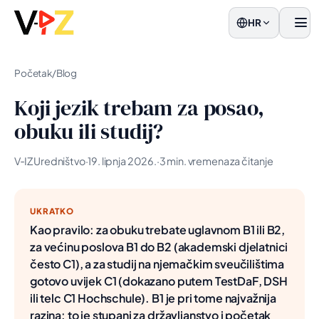
HR
Jelo
Početak
/
Blog
Koji jezik trebam za posao,
obuku ili studij?
V‑IZ Uredništvo
·
19. lipnja 2026.
·
3 min. vremena za čitanje
UKRATKO
Kao pravilo: za obuku trebate uglavnom B1 ili B2,
za većinu poslova B1 do B2 (akademski djelatnici
često C1), a za studij na njemačkim sveučilištima
gotovo uvijek C1 (dokazano putem TestDaF, DSH
ili telc C1 Hochschule). B1 je pri tome najvažnija
razina: to je stupanj za državljanstvo i početak