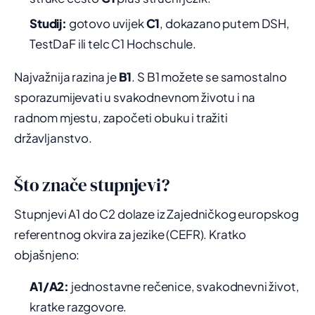
Studij:
gotovo uvijek
C1
, dokazano putem DSH,
TestDaF ili telc C1 Hochschule.
Najvažnija razina je
B1
. S B1 možete se samostalno
sporazumijevati u svakodnevnom životu i na
radnom mjestu, započeti obuku i tražiti
državljanstvo.
Što znače stupnjevi?
Stupnjevi A1 do C2 dolaze iz Zajedničkog europskog
referentnog okvira za jezike (CEFR). Kratko
objašnjeno:
A1/A2:
jednostavne rečenice, svakodnevni život,
kratke razgovore.