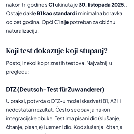
nakon tri godine s
C1
ukinuta je
30. listopada 2025.
.
Ostaje dakle
B1 kao standard
i minimalna boravka
od pet godina. Opći C1
nije
potreban za običnu
naturalizaciju.
Koji test dokazuje koji stupanj?
Postoji nekoliko priznatih testova. Najvažniji u
pregledu:
DTZ (Deutsch-Test für Zuwanderer)
U praksi, potvrda o DTZ-u može iskazivati B1, A2 ili
nedostatan rezultat. Često se obavlja nakon
integracijske obuke. Test ima pisani dio (slušanje,
čitanje, pisanje) i usmeni dio. Kod slušanja i čitanja