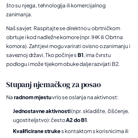
što su njega, tehnologija ili komercijalnog
zanimanja.
Naš savjet: Raspitajte se direktno u obrtničkom
obrtuje i kod nadležne komore (npr. IHK ili Obrtna
komora). Zahtjevi mogu varirati ovisno o zanimanju i
saveznoj državi. Tko počinje s
B1
, ima čvrstu
podlogu i može tijekom obuke dalje razvijati B2.
Stupanj njemačkog za posao
Na
radnom mjestu
vrlo se oslanja na aktivnost:
Jednostavne aktivnosti
(npr. skladište, čišćenje,
ugostiteljstvo): često
A2 do B1
.
Kvalificirane struke
s kontaktom s korisnicima ili