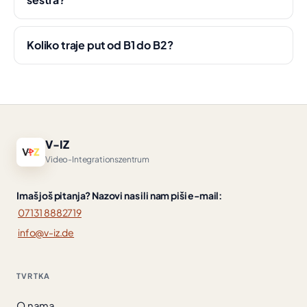
Koliko traje put od B1 do B2?
V-IZ
Video-Integrationszentrum
Imaš još pitanja? Nazovi nas ili nam piši e-mail:
07131 8882719
info@v-iz.de
TVRTKA
O nama